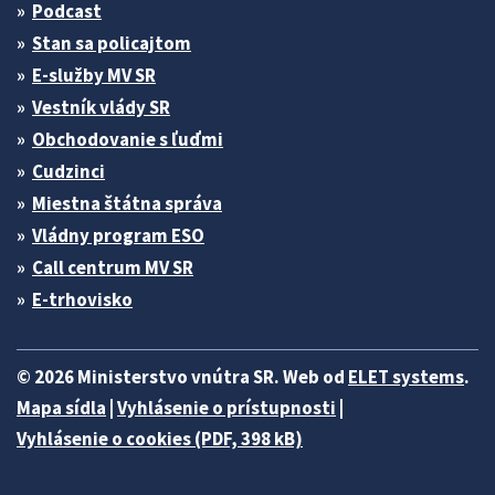
Podcast
Stan sa policajtom
E-služby MV SR
Vestník vlády SR
Obchodovanie s ľuďmi
Cudzinci
Miestna štátna správa
Vládny program ESO
Call centrum MV SR
E-trhovisko
© 2026 Ministerstvo vnútra SR. Web od
ELET systems
.
Mapa sídla
|
Vyhlásenie o prístupnosti
|
Vyhlásenie o cookies (PDF, 398 kB)