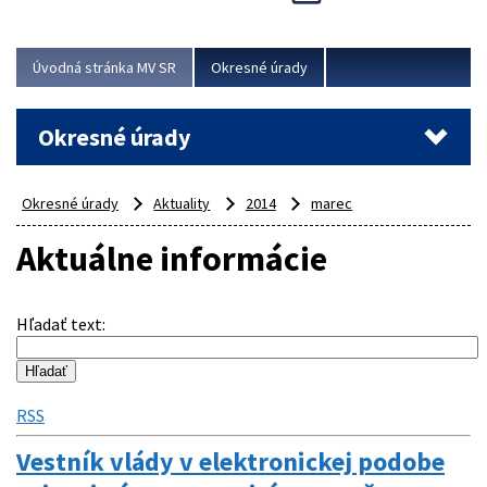
Novinky predstavili na...
Viac
Úvodná stránka MV SR
Okresné úrady
Okresné úrady
Okresné úrady
Aktuality
2014
marec
Aktuálne informácie
Hľadať text
:
RSS
Vestník vlády v elektronickej podobe