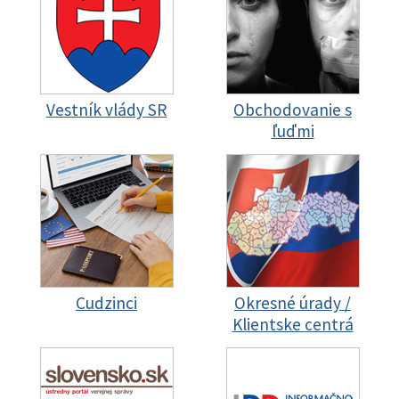
Vestník vlády SR
Obchodovanie s
ľuďmi
Cudzinci
Okresné úrady /
Klientske centrá