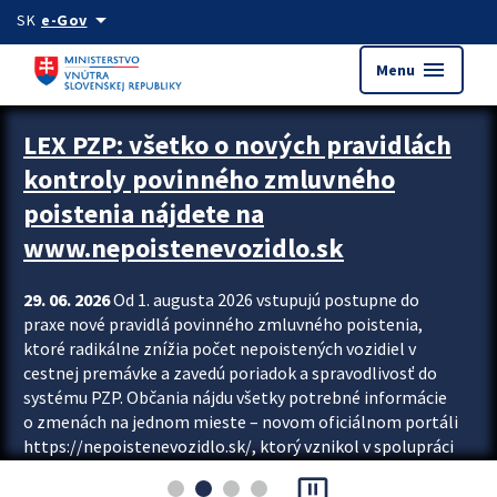
Preskocit na hlavný obsah
arrow_drop_down
SK
e-Gov
menu
Menu
Zastavit automatický posun upútavok
LEX PZP: všetko o nových pravidlách
kontroly povinného zmluvného
poistenia nájdete na
www.nepoistenevozidlo.sk
29. 06. 2026
Od 1. augusta 2026 vstupujú postupne do
praxe nové pravidlá povinného zmluvného poistenia,
ktoré radikálne znížia počet nepoistených vozidiel v
cestnej premávke a zavedú poriadok a spravodlivosť do
systému PZP. Občania nájdu všetky potrebné informácie
o zmenách na jednom mieste – novom oficiálnom portáli
https://nepoistenevozidlo.sk/, ktorý vznikol v spolupráci
Slovenskej kancelárie poisťovateľov (SKP), Slovenskej
pause_presentation
asociácie poisťovní (SLASPO) a Ministerstva vnútra SR.