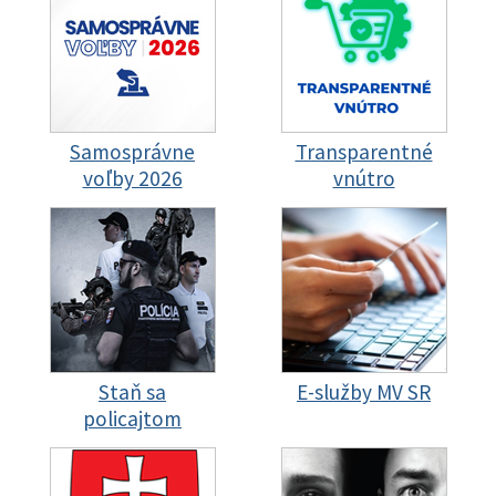
Samosprávne
Transparentné
voľby 2026
vnútro
Staň sa
E-služby MV SR
policajtom