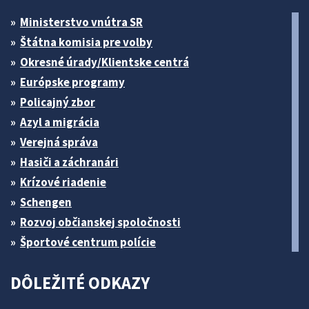
Ministerstvo vnútra SR
Štátna komisia pre volby
Okresné úrady/Klientske centrá
Európske programy
Policajný zbor
Azyl a migrácia
Verejná správa
Hasiči a záchranári
Krízové riadenie
Schengen
Rozvoj občianskej spoločnosti
Športové centrum polície
DÔLEŽITÉ ODKAZY