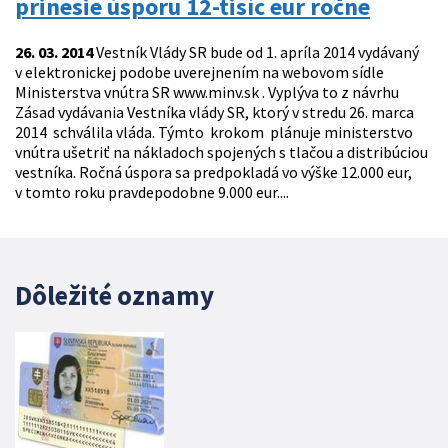
prinesie úsporu 12-tisíc eur ročne
26. 03. 2014
Vestník Vlády SR bude od 1. apríla 2014 vydávaný
v elektronickej podobe uverejnením na webovom sídle
Ministerstva vnútra SR www.minv.sk . Vyplýva to z návrhu
Zásad vydávania Vestníka vlády SR, ktorý v stredu 26. marca
2014 schválila vláda. Týmto krokom plánuje ministerstvo
vnútra ušetriť na nákladoch spojených s tlačou a distribúciou
vestníka. Ročná úspora sa predpokladá vo výške 12.000 eur,
v tomto roku pravdepodobne 9.000 eur....
Dôležité oznamy