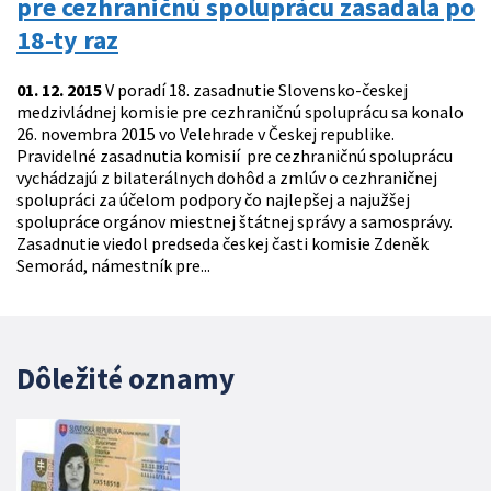
pre cezhraničnú spoluprácu zasadala po
18-ty raz
01. 12. 2015
V poradí 18. zasadnutie Slovensko-českej
medzivládnej komisie pre cezhraničnú spoluprácu sa konalo
26. novembra 2015 vo Velehrade v Českej republike.
Pravidelné zasadnutia komisií pre cezhraničnú spoluprácu
vychádzajú z bilaterálnych dohôd a zmlúv o cezhraničnej
spolupráci za účelom podpory čo najlepšej a najužšej
spolupráce orgánov miestnej štátnej správy a samosprávy.
Zasadnutie viedol predseda českej časti komisie Zdeněk
Semorád, námestník pre...
Dôležité oznamy