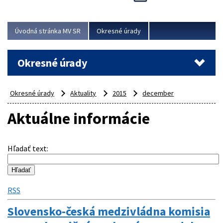
Novinky predstavili na...
Viac
Úvodná stránka MV SR
Okresné úrady
Okresné úrady
Okresné úrady
Aktuality
2015
december
Aktuálne informácie
Hľadať text
:
RSS
Slovensko-česká medzivládna komisia