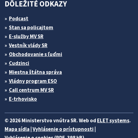
DÔLEŽITÉ ODKAZY
Podcast
Stan sa policajtom
E-služby MV SR
Vestník vlády SR
Obchodovanie s ľuďmi
Cudzinci
Miestna štátna správa
Vládny program ESO
Call centrum MV SR
E-trhovisko
© 2026 Ministerstvo vnútra SR. Web od
ELET systems
.
Mapa sídla
|
Vyhlásenie o prístupnosti
|
Vyhlásenie o cookies (PDF, 398 kB)