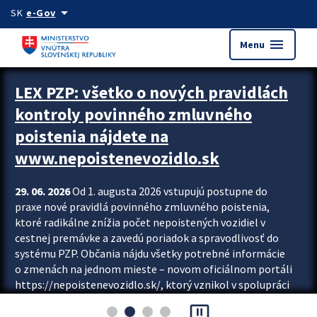
Preskocit na hlavný obsah
arrow_drop_down
SK
e-Gov
menu
Menu
Zastavit automatický posun upútavok
LEX PZP: všetko o nových pravidlách
kontroly povinného zmluvného
poistenia nájdete na
www.nepoistenevozidlo.sk
29. 06. 2026
Od 1. augusta 2026 vstupujú postupne do
praxe nové pravidlá povinného zmluvného poistenia,
ktoré radikálne znížia počet nepoistených vozidiel v
cestnej premávke a zavedú poriadok a spravodlivosť do
systému PZP. Občania nájdu všetky potrebné informácie
o zmenách na jednom mieste – novom oficiálnom portáli
https://nepoistenevozidlo.sk/, ktorý vznikol v spolupráci
Slovenskej kancelárie poisťovateľov (SKP), Slovenskej
pause_presentation
asociácie poisťovní (SLASPO) a Ministerstva vnútra SR.