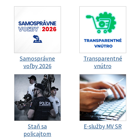
Samosprávne
Transparentné
voľby 2026
vnútro
Staň sa
E-služby MV SR
policajtom