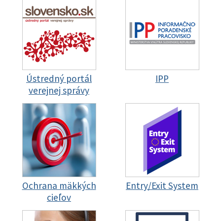
Ústredný portál
IPP
verejnej správy
Ochrana mäkkých
Entry/Exit System
cieľov