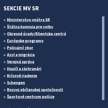
SEKCIE MV SR
Ministerstvo vnútra SR
Štátna komisia pre volby
Okresné úrady/Klientske centrá
Európske programy
Policajný zbor
Azyl a migrácia
Verejná správa
Hasiči a záchranári
Krízové riadenie
Schengen
Rozvoj občianskej spoločnosti
Športové centrum polície