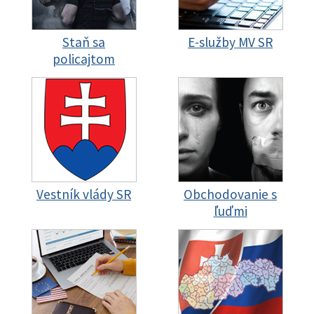
Staň sa
E-služby MV SR
policajtom
Vestník vlády SR
Obchodovanie s
ľuďmi