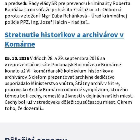
a predsedu Rady vlády SR pre prevenciu kriminality Roberta
Kaliňáka sa do súťaže prihlásilo 7 súťažiacich. Odborná
porota v zložení: Mgr. Ľuba Rehánková – Úrad kriminálnej
polície PPZ, Ing. Jozef Halcin – riaditeľ...
Stretnutie historikov a archivárov v
Komárne
05. 10. 2016
V dňoch 28. a 29. septembra 2016 sa
v reprezentačnej sále Podunajského múzea v Komárne
konalo už VI. komárňanské kolokvium historikov a
archivárov. S cieľom prezentovať archívne dedičstvo
usporiadalo Ministerstvo vnútra, Štátny archív v Nitre,
pracovisko Archív Komárno odborné sympózium, ktorého
témou boli cechy, remeslá a živnosti v dejinách našich miest.
Cechy boli už v stredoveku dôležitou súčasťou miest. Okrem
toho, že dozerali...