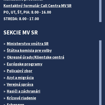
Kontaktný formulár Call Centra MV SR
PO, UT, ŠT, PIA: 8.00 - 16.00
STREDA: 8.00 - 17.00
SEKCIE MV SR
Ministerstvo vnútra SR
Štátna komisia pre volby
Okresné úrady/Klientske centrá
Európske programy
Policajný zbor
Azyl a migrácia
Verejná správa
Hasiči a záchranári
Krízové riadenie
Schengen