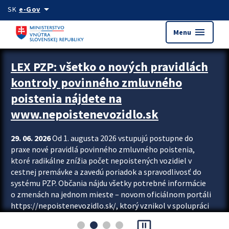
Preskocit na hlavný obsah
arrow_drop_down
SK
e-Gov
menu
Menu
Zastavit automatický posun upútavok
LEX PZP: všetko o nových pravidlách
kontroly povinného zmluvného
poistenia nájdete na
www.nepoistenevozidlo.sk
29. 06. 2026
Od 1. augusta 2026 vstupujú postupne do
praxe nové pravidlá povinného zmluvného poistenia,
ktoré radikálne znížia počet nepoistených vozidiel v
cestnej premávke a zavedú poriadok a spravodlivosť do
systému PZP. Občania nájdu všetky potrebné informácie
o zmenách na jednom mieste – novom oficiálnom portáli
https://nepoistenevozidlo.sk/, ktorý vznikol v spolupráci
Slovenskej kancelárie poisťovateľov (SKP), Slovenskej
pause_presentation
asociácie poisťovní (SLASPO) a Ministerstva vnútra SR.