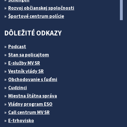
Rozvoj občianskej spoločnosti
Športové centrum polície
DÔLEŽITÉ ODKAZY
Podcast
Stan sa policajtom
E-služby MV SR
Vestník vlády SR
Obchodovanie s ľuďmi
Cudzinci
Miestna štátna správa
Vládny program ESO
Call centrum MV SR
E-trhovisko