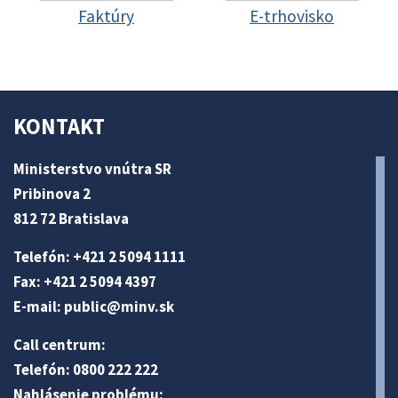
Faktúry
E-trhovisko
KONTAKT
Ministerstvo vnútra SR
Pribinova 2
812 72 Bratislava
Telefón: +421 2 5094 1111
Fax: +421 2 5094 4397
E-mail:
public@minv
.sk
Call centrum:
Telefón: 0800 222 222
Nahlásenie problému: