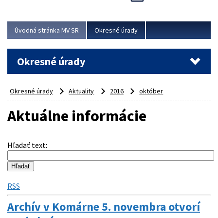
Novinky predstavili na...
Viac
Úvodná stránka MV SR
Okresné úrady
Okresné úrady
Okresné úrady
Aktuality
2016
október
Aktuálne informácie
Hľadať text
:
RSS
Archív v Komárne 5. novembra otvorí