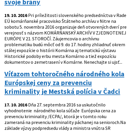
svoje brány
19. 10. 2016
Pri príležitosti slovenského predsedníctva v Rade
EÚ komárňanské pracovisko Štátneho archívu v Nitre na
sobotu 5. novembra 2016 organizuje deň otvorených dverí pre
verejnosť s názvom KOMÁRŇANSKÝ ARCHÍV V ZJEDNOTENEJ
EURÓPE V 21. STOROČÍ. Záujemcovia o archívnu
problematiku budú môcť od 9. do 17. hodiny zhliadnuť okrem
stálej expozície o histórii Komárna aj tematickú výstavu
Historické podoby erbu mesta Komárno a tiež expozíciu
dokumentov o zemetrasení v Komárne. Nenechajte si ujsť...
Víťazom tohtoročného národného kola
Európskej ceny za prevenciu
kriminality je Mestská polícia v Čadci
17. 10. 2016
Dňa 27. septembra 2016 sa uskutočnilo
vyhodnotenie národného kola súťaže Európska cena za
prevenciu kriminality /ECPA/, ktorá je v tomto roku
zameraná na prevenciu kriminality páchanej na senioroch.Na
základe výzvy podpredsedu vlády a ministra vnútra SR