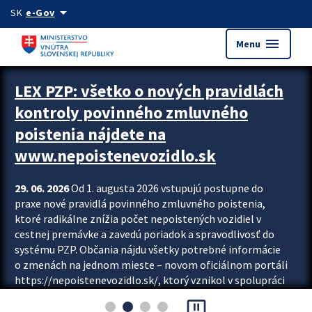
Preskocit na hlavný obsah
arrow_drop_down
SK
e-Gov
menu
Menu
Zastavit automatický posun upútavok
LEX PZP: všetko o nových pravidlách
kontroly povinného zmluvného
poistenia nájdete na
www.nepoistenevozidlo.sk
29. 06. 2026
Od 1. augusta 2026 vstupujú postupne do
praxe nové pravidlá povinného zmluvného poistenia,
ktoré radikálne znížia počet nepoistených vozidiel v
cestnej premávke a zavedú poriadok a spravodlivosť do
systému PZP. Občania nájdu všetky potrebné informácie
o zmenách na jednom mieste – novom oficiálnom portáli
https://nepoistenevozidlo.sk/, ktorý vznikol v spolupráci
Slovenskej kancelárie poisťovateľov (SKP), Slovenskej
pause_presentation
asociácie poisťovní (SLASPO) a Ministerstva vnútra SR.