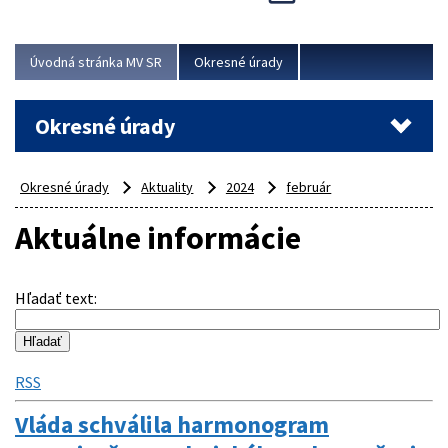
Novinky predstavili na...
Viac
Úvodná stránka MV SR
Okresné úrady
Okresné úrady
Okresné úrady
Aktuality
2024
február
Aktuálne informácie
Hľadať text
:
RSS
Vláda schválila harmonogram