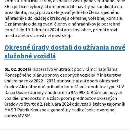
komisií. Politické strany a koalícia zastúpené v Národnej rade
SR a petičné výbory, ktoré predložili návrhy na kandidáta na
prezidenta, majú právo delegovať jedného člena a jedného
náhradníka do každej okrskovej a okresnej volebnej komisie.
Oznámenie o delegovaní členov a náhradníkov je potrebné
doručiť do 19. februára 2024 starostovi obce, primátorovi
mesta alebo starostovi mestskej...
Okresné úrady dostali do užívania nové
služobné vozidlá
01. 02. 2024
Ministerstvo vnútra SR pod v rámci napĺňania
Koncepčného plánu obnovy osobných vozidiel Ministerstva
vnútra na roky 2022 - 2031 obnovuje aj autopark okresných
úradov. Aktuálne doň pribudlo bolo 41 automobilov typu SUV
Dacia Duster Jurney v hodnote za 945 993 €. Kľúče od nových
vozidiel prednostom a zástupcom prednostov okresných
úradov vo štvrtok 2. februára 2024 odovzdali štátny tajomník
MV SR Patrik Krauspe a generálny riaditeľ sekcie verejnej
správy MV SR...