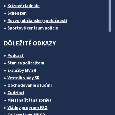
Krízové riadenie
Schengen
Rozvoj občianskej spoločnosti
Športové centrum polície
DÔLEŽITÉ ODKAZY
Podcast
Stan sa policajtom
E-služby MV SR
Vestník vlády SR
Obchodovanie s ľuďmi
Cudzinci
Miestna štátna správa
Vládny program ESO