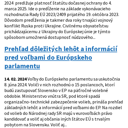
2024 predlžuje platnosť štatútu dočasnej ochrany do 4.
marca 2025. Ide o predĺženie na základe vykonávacieho
rozhodnutia Rady EÚ 2023/2409 prijatého 19. októbra 2023.
Dôvodom predĺženia je takmer dva roky trvajúci vojnový
konflikt Ruska proti Ukrajine. Civilnému obyvateľstvu
prichádzajúcemu z Ukrajiny do Európskej únie je týmto
spôsobom umožnená dostupnosť núdzového...
Prehľad dôležitých lehôt a informácií
pred voľbami do Európskeho
parlamentu
14. 02. 2024
Voľby do Európskeho parlamentu sa uskutočnia
8. júna 2024. Voliči v nich rozhodnú o 15 poslancoch, ktorí
budú zastupovať Slovensko v EP na päťročné volebné
obdobie. Ministerstvo vnútra SR, pod ktoré spadá
organizačno-technické zabezpečenie volieb, prináša prehľad
základných lehôt a informácií pred voľbami do EP. Na rozdiel
od volieb do Národnej rady SR majú v eurovoľbách právo
kandidovať a voliť aj občania iných štátov EÚ s trvalým
pobytom na Slovensku. Voliť aj...