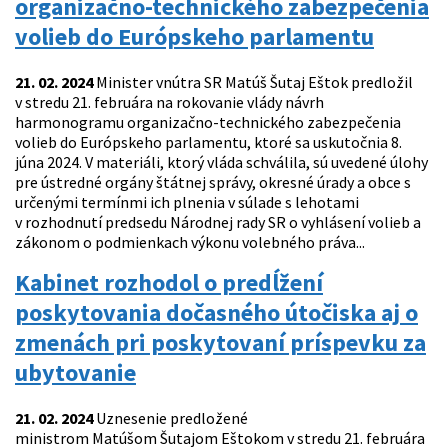
organizačno-technického zabezpečenia
volieb do Európskeho parlamentu
21. 02. 2024
Minister vnútra SR Matúš Šutaj Eštok predložil
v stredu 21. februára na rokovanie vlády návrh
harmonogramu organizačno-technického zabezpečenia
volieb do Európskeho parlamentu, ktoré sa uskutočnia 8.
júna 2024. V materiáli, ktorý vláda schválila, sú uvedené úlohy
pre ústredné orgány štátnej správy, okresné úrady a obce s
určenými termínmi ich plnenia v súlade s lehotami
v rozhodnutí predsedu Národnej rady SR o vyhlásení volieb a
zákonom o podmienkach výkonu volebného práva...
Kabinet rozhodol o predĺžení
poskytovania dočasného útočiska aj o
zmenách pri poskytovaní príspevku za
ubytovanie
21. 02. 2024
Uznesenie predložené
ministrom Matúšom Šutajom Eštokom v stredu 21. februára