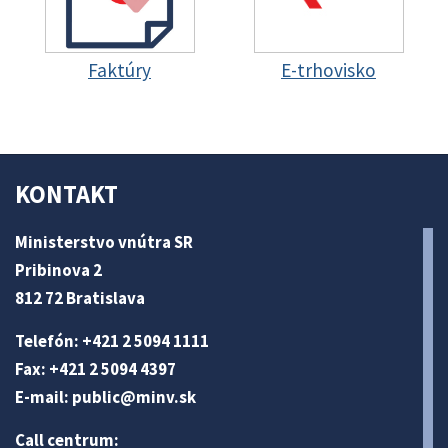
Faktúry
E-trhovisko
KONTAKT
Ministerstvo vnútra SR
Pribinova 2
812 72 Bratislava
Telefón: +421 2 5094 1111
Fax: +421 2 5094 4397
E-mail:
public@minv
.sk
Call centrum: