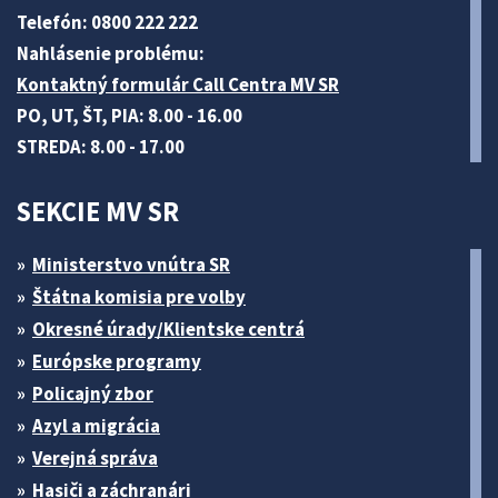
Telefón: 0800 222 222
Nahlásenie problému:
Kontaktný formulár Call Centra MV SR
PO, UT, ŠT, PIA: 8.00 - 16.00
STREDA: 8.00 - 17.00
SEKCIE MV SR
Ministerstvo vnútra SR
Štátna komisia pre volby
Okresné úrady/Klientske centrá
Európske programy
Policajný zbor
Azyl a migrácia
Verejná správa
Hasiči a záchranári