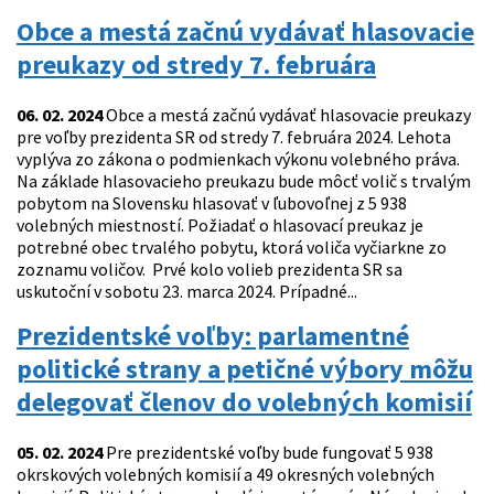
Obce a mestá začnú vydávať hlasovacie
preukazy od stredy 7. februára
06. 02. 2024
Obce a mestá začnú vydávať hlasovacie preukazy
pre voľby prezidenta SR od stredy 7. februára 2024. Lehota
vyplýva zo zákona o podmienkach výkonu volebného práva.
Na základe hlasovacieho preukazu bude môcť volič s trvalým
pobytom na Slovensku hlasovať v ľubovoľnej z 5 938
volebných miestností. Požiadať o hlasovací preukaz je
potrebné obec trvalého pobytu, ktorá voliča vyčiarkne zo
zoznamu voličov. Prvé kolo volieb prezidenta SR sa
uskutoční v sobotu 23. marca 2024. Prípadné...
Prezidentské voľby: parlamentné
politické strany a petičné výbory môžu
delegovať členov do volebných komisií
05. 02. 2024
Pre prezidentské voľby bude fungovať 5 938
okrskových volebných komisií a 49 okresných volebných