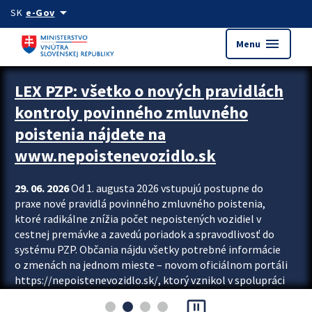
Preskocit na hlavný obsah
arrow_drop_down
SK
e-Gov
menu
Menu
Zastavit automatický posun upútavok
LEX PZP: všetko o nových pravidlách
kontroly povinného zmluvného
poistenia nájdete na
www.nepoistenevozidlo.sk
29. 06. 2026
Od 1. augusta 2026 vstupujú postupne do
praxe nové pravidlá povinného zmluvného poistenia,
ktoré radikálne znížia počet nepoistených vozidiel v
cestnej premávke a zavedú poriadok a spravodlivosť do
systému PZP. Občania nájdu všetky potrebné informácie
o zmenách na jednom mieste – novom oficiálnom portáli
https://nepoistenevozidlo.sk/, ktorý vznikol v spolupráci
Slovenskej kancelárie poisťovateľov (SKP), Slovenskej
pause_presentation
asociácie poisťovní (SLASPO) a Ministerstva vnútra SR.