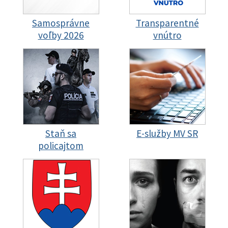
Samosprávne
Transparentné
voľby 2026
vnútro
Staň sa
E-služby MV SR
policajtom