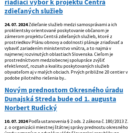
riadiaci výbor k projektu Centrá
zdieľaných služieb
24. 07. 2024
Zdieľanie služieb medzi samosprávami a ich
proklientsky orientované poskytovanie občanom je
zámerom projektu Centrá zdieľaných služieb, ktoré z
prostriedkov Plánu obnovy a odolnosti plánuje zriaďovať a
vybaviť zariadením ministerstvo vnútra, a to najmä v
najmenej rozvinutých oblastiach Slovenska. Cieľom je
prostredníctvom medziobecnej spolupráce zvýšiť
efektívnosť, rozsah a kvalitu poskytovaných služieb
obyvateľom aj v malých obciach. Prvých približne 20 centier v
podobe pilotného riešenia by...
Novým prednostom Okresného úradu
Dunajská Streda bude od 1. augusta
Norbert Rudický
10. 07. 2024
Podľa ustanovenia § 2 ods. 2 zákona č. 180/2013 Z.
z. o organizácii miestnej štátnej správy prednostu okresného