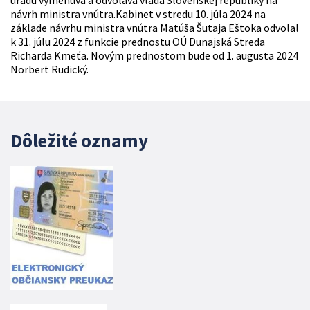
úradu vymenúva a odvoláva vláda Slovenskej republiky na
návrh ministra vnútra.Kabinet v stredu 10. júla 2024 na
základe návrhu ministra vnútra Matúša Šutaja Eštoka odvolal
k 31. júlu 2024 z funkcie prednostu OÚ Dunajská Streda
Richarda Kmeťa. Novým prednostom bude od 1. augusta 2024
Norbert Rudický.
Dôležité oznamy