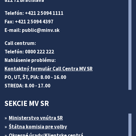
812 72 Bratislava
Telefón: +421 2 5094 1111
Fax: +421 2 5094 4397
E-mail:
public@minv
.sk
Call centrum:
Telefón: 0800 222 222
Nahlásenie problému:
Kontaktný formulár Call Centra MV SR
PO, UT, ŠT, PIA: 8.00 - 16.00
STREDA: 8.00 - 17.00
SEKCIE MV SR
Ministerstvo vnútra SR
Štátna komisia pre volby
Okresné úrady/Klientske centrá