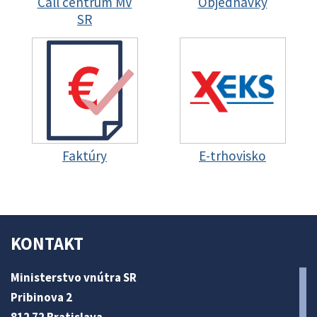
Call centrum MV
Objednávky
SR
Faktúry
E-trhovisko
KONTAKT
Ministerstvo vnútra SR
Pribinova 2