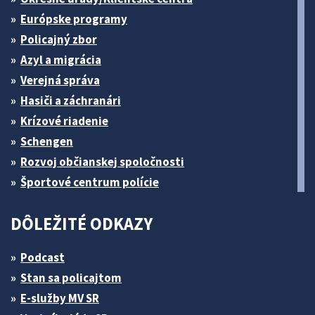
Európske programy
Policajný zbor
Azyl a migrácia
Verejná správa
Hasiči a záchranári
Krízové riadenie
Schengen
Rozvoj občianskej spoločnosti
Športové centrum polície
DÔLEŽITÉ ODKAZY
Podcast
Stan sa policajtom
E-služby MV SR