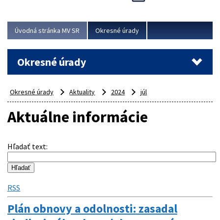
Novinky predstavili na...
Viac
Úvodná stránka MV SR
Okresné úrady
Okresné úrady
Okresné úrady
Aktuality
2024
júl
Aktuálne informácie
Hľadať text
:
RSS
Plán obnovy a odolnosti: zasadal