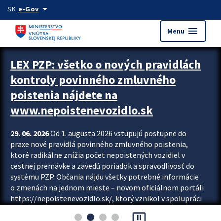
Preskocit na hlavný obsah
arrow_drop_down
SK
e-Gov
menu
Menu
Zastavit automatický posun upútavok
LEX PZP: všetko o nových pravidlách
kontroly povinného zmluvného
poistenia nájdete na
www.nepoistenevozidlo.sk
29. 06. 2026
Od 1. augusta 2026 vstupujú postupne do
praxe nové pravidlá povinného zmluvného poistenia,
ktoré radikálne znížia počet nepoistených vozidiel v
cestnej premávke a zavedú poriadok a spravodlivosť do
systému PZP. Občania nájdu všetky potrebné informácie
o zmenách na jednom mieste – novom oficiálnom portáli
https://nepoistenevozidlo.sk/, ktorý vznikol v spolupráci
Slovenskej kancelárie poisťovateľov (SKP), Slovenskej
pause_presentation
asociácie poisťovní (SLASPO) a Ministerstva vnútra SR.