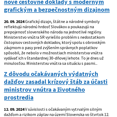
nové cestovné doklady s moderným
grafickým a bezpečnostným dizajnom
20. 09. 2024
Grafický dizajn, štátne a národné symboly
reflektujú národnú hrdosť Slovákov a poukazujú na
prepojenosť slovenského národa na jednotlivé regióny.
Ministerstvo vnútra SR vyriešilo problém s nedostatkom
čistopisov cestovných dokladov, ktorý spolu s obrovským
záujmom o pasy pred zvýšením správnych poplatkov
spôsobil, že nebolo v možnostiach ministerstva vnútra
vydávať ich v štandardnej 30-dňovej lehote. To je dnes už
minulosťou. Ministerstvu vnútra sa situáciu s pasmi...
Z dôvodu očakávaných výdatných
dažďov zasadal krízový štáb za účasti
ministrov vnútra a životného
prostredia
12. 09. 2024
V súvislosti s očakávaným vytrvalým silným
dažďom a rizikom záplav na území Slovenska vo štvrtok 12.