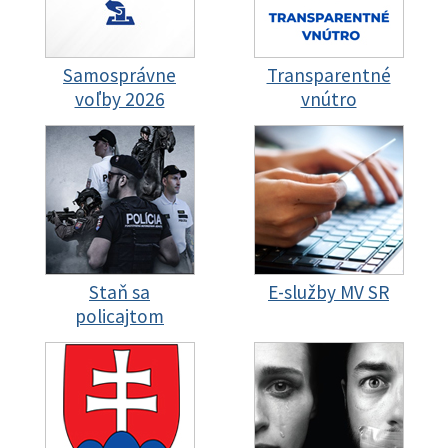
Samosprávne
Transparentné
voľby 2026
vnútro
Staň sa
E-služby MV SR
policajtom