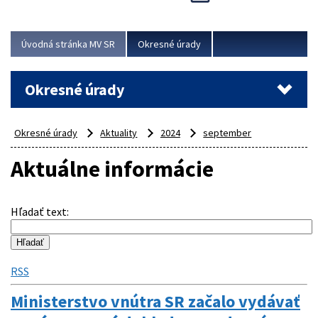
Novinky predstavili na...
Viac
Úvodná stránka MV SR
Okresné úrady
Okresné úrady
Okresné úrady
Aktuality
2024
september
Aktuálne informácie
Hľadať text
:
RSS
Ministerstvo vnútra SR začalo vydávať