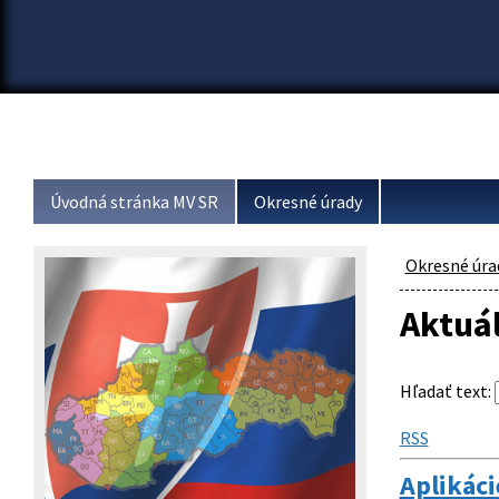
Úvodná stránka MV SR
Okresné úrady
Okresné úra
Aktuá
Hľadať text
:
RSS
Aplikáci