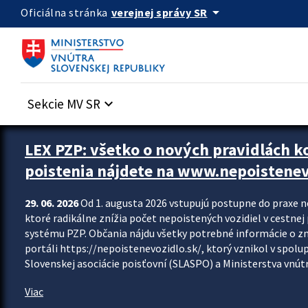
Preskocit na hlavný obsah
arrow_drop_down
verejnej správy SR
Oficiálna stránka
Sekcie MV SR
keyboard_arrow_down
Zastavit automatický posun upútavok
LEX PZP: všetko o nových pravidlách 
poistenia nájdete na www.nepoistenev
29. 06. 2026
Od 1. augusta 2026 vstupujú postupne do praxe 
ktoré radikálne znížia počet nepoistených vozidiel v cestne
systému PZP. Občania nájdu všetky potrebné informácie o 
portáli https://nepoistenevozidlo.sk/, ktorý vznikol v spolu
Slovenskej asociácie poisťovní (SLASPO) a Ministerstva vnútra
Viac