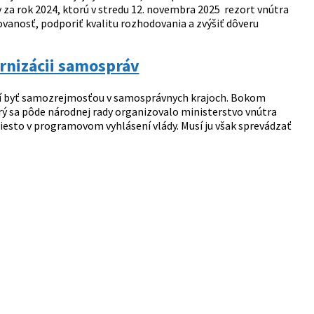
y za rok 2024, ktorú v stredu 12. novembra 2025 rezort vnútra
movanosť, podporiť kvalitu rozhodovania a zvýšiť dôveru
rnizácii samospráv
sí byť samozrejmosťou v samosprávnych krajoch. Bokom
rý sa pôde národnej rady organizovalo ministerstvo vnútra
sto v programovom vyhlásení vlády. Musí ju však sprevádzať