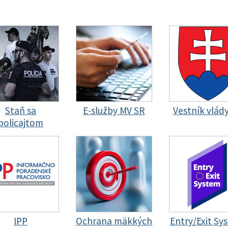
Staň sa
E-služby MV SR
Vestník vlád
policajtom
IPP
Ochrana mäkkých
Entry/Exit Sy