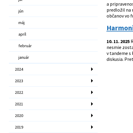
a pripravenos
predložil na 
jún
občanov vo fu
máj
Harmoni
apríl
10. 11. 2025
R
február
nesmie zosta
v tandeme s 
január
diskusia. Pr
2024
2023
2022
2021
2020
2019