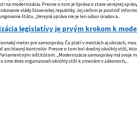
ti na modernizáciu. Presne o tom je Správa o stave verejnej správ
rokovanie vlády Slovenskej republiky. Jej cieľom je posilniť infor
ngovanie štátu. „Verejná správa nie je len súbor úradov a...
zácia legislatívy je prvým krokom k mode
ovnaký meter pre samosprávy. Čo platí v mestách aj obciach, mu
ť ani hlavný kontrolór. Presne o tom bol dnešný okrúhly stôl, kto
Parlamentným inštitútom. „Modernizácia samosprávy má svoje mie
eto sme dnes organizovali okrúhly stôl k zmenám v zákonoch,...