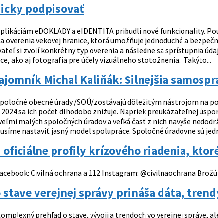
nicky podpisovať
plikáciám eDOKLADY a eIDENTITA pribudli nové funkcionality. Pou
ia overenia vekovej hranice, ktorá umožňuje jednoduché a bezpečn
vateľ si zvolí konkrétny typ overenia a následne sa sprístupnia ú
ce, ako aj fotografia pre účely vizuálneho stotožnenia. Takýto...
ajomník Michal Kaliňák: Silnejšia samospr
poločné obecné úrady /SOÚ/zostávajú dôležitým nástrojom na pod
 2024 sa ich počet dlhodobo znižuje. Napriek preukázateľnej úspor
veľmi malých spoločných úradov a veľká časť z nich navyše nedodrž
usíme nastaviť jasný model spolupráce. Spoločné úradovne sú jedný
 oficiálne profily krízového riadenia, ktor
acebook: Civilná ochrana a 112 Instagram: @civilnaochrana Brožúr
 stave verejnej správy prináša dáta, tren
omplexný prehľad o stave, vývoji a trendoch vo verejnej správe, al