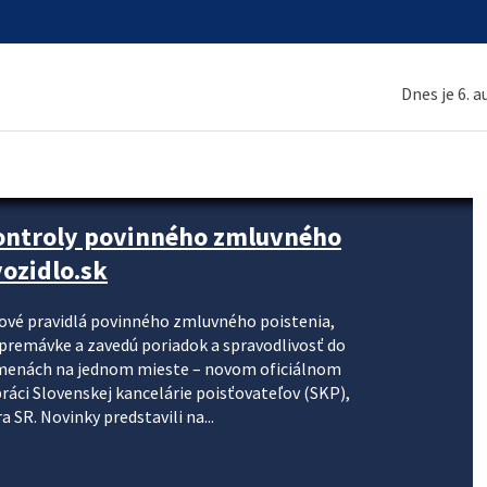
Dnes je 6. 
kontroly povinného zmluvného
ozidlo.sk
nové pravidlá povinného zmluvného poistenia,
j premávke a zavedú poriadok a spravodlivosť do
zmenách na jednom mieste – novom oficiálnom
práci Slovenskej kancelárie poisťovateľov (SKP),
 SR. Novinky predstavili na...