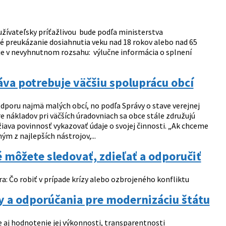
žívateľsky príťažlivou bude podľa ministerstva
é preukázanie dosiahnutia veku nad 18 rokov alebo nad 65
daje v nevyhnutnom rozsahu: výlučne informácia o splnení
áva potrebuje väčšiu spoluprácu obcí
poru najmä malých obcí, no podľa Správy o stave verejnej
e nákladov pri väčších úradovniach sa obce stále združujú
iava povinnosť vykazovať údaje o svojej činnosti. „Ak chceme
m z najlepších nástrojov,...
é môžete sledovať, zdieľať a odporučiť
a: Čo robiť v prípade krízy alebo ozbrojeného konfliktu
dy a odporúčania pre modernizáciu štátu
e aj hodnotenie jej výkonnosti, transparentnosti