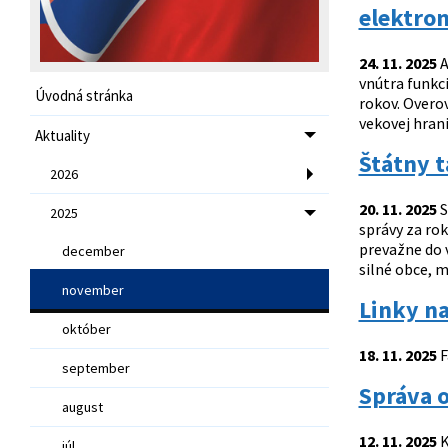
elektro
24. 11. 2025
A
vnútra funkc
Úvodná stránka
rokov. Overo
vekovej hrani
Aktuality
Štátny t
2026
20. 11. 2025
S
2025
správy za rok
prevažne do 
december
silné obce, m
november
Linky na
október
18. 11. 2025
F
september
Správa o
august
12. 11. 2025
K
júl