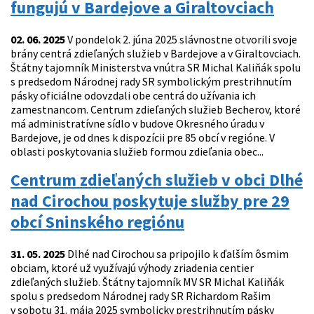
fungujú v Bardejove a Giraltovciach
02. 06. 2025
V pondelok 2. júna 2025 slávnostne otvorili svoje
brány centrá zdieľaných služieb v Bardejove a v Giraltovciach.
Štátny tajomník Ministerstva vnútra SR Michal Kaliňák spolu
s predsedom Národnej rady SR symbolickým prestrihnutím
pásky oficiálne odovzdali obe centrá do užívania ich
zamestnancom. Centrum zdieľaných služieb Becherov, ktoré
má administratívne sídlo v budove Okresného úradu v
Bardejove, je od dnes k dispozícii pre 85 obcí v regióne. V
oblasti poskytovania služieb formou zdieľania obec...
Centrum zdieľaných služieb v obci Dlhé
nad Cirochou poskytuje služby pre 29
obcí Sninského regiónu
31. 05. 2025
Dlhé nad Cirochou sa pripojilo k ďalším ôsmim
obciam, ktoré už využívajú výhody zriadenia centier
zdieľaných služieb. Štátny tajomník MV SR Michal Kaliňák
spolu s predsedom Národnej rady SR Richardom Rašim
v sobotu 31. mája 2025 symbolicky prestrihnutím pásky