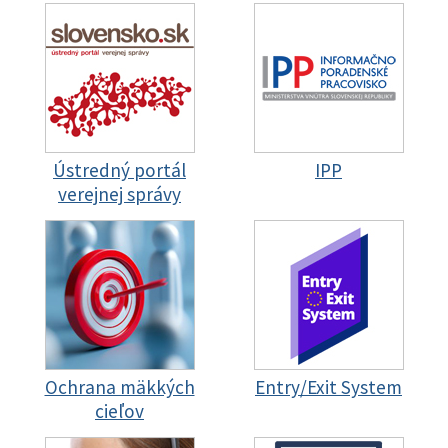
Ústredný portál
IPP
verejnej správy
Ochrana mäkkých
Entry/Exit System
cieľov