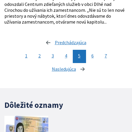
odovzdali Centrum zdieľaných služieb v obci Dlhé nad
Cirochou do užívania ich zamestnancom. „Nie sú to len nové
priestory a nový nábytok, ktorí dnes odovzdávame do
užívania zamestnancom, otvárame novú kapitolu...
Predchádzajúca
stránka
1
2
3
4
5
6
7
Nasledujúca
stránka
Dôležité oznamy