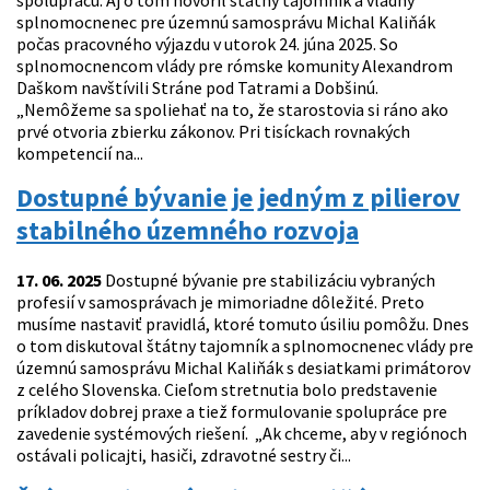
spoluprácu. Aj o tom hovoril štátny tajomník a vládny
splnomocnenec pre územnú samosprávu Michal Kaliňák
počas pracovného výjazdu v utorok 24. júna 2025. So
splnomocnencom vlády pre rómske komunity Alexandrom
Daškom navštívili Stráne pod Tatrami a Dobšinú.
„Nemôžeme sa spoliehať na to, že starostovia si ráno ako
prvé otvoria zbierku zákonov. Pri tisíckach rovnakých
kompetencií na...
Dostupné bývanie je jedným z pilierov
stabilného územného rozvoja
17. 06. 2025
Dostupné bývanie pre stabilizáciu vybraných
profesií v samosprávach je mimoriadne dôležité. Preto
musíme nastaviť pravidlá, ktoré tomuto úsiliu pomôžu. Dnes
o tom diskutoval štátny tajomník a splnomocnenec vlády pre
územnú samosprávu Michal Kaliňák s desiatkami primátorov
z celého Slovenska. Cieľom stretnutia bolo predstavenie
príkladov dobrej praxe a tiež formulovanie spolupráce pre
zavedenie systémových riešení. „Ak chceme, aby v regiónoch
ostávali policajti, hasiči, zdravotné sestry či...