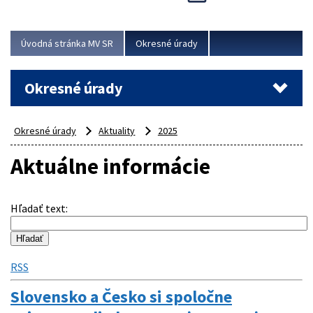
Novinky predstavili na...
Viac
Úvodná stránka MV SR
Okresné úrady
Okresné úrady
Okresné úrady
Aktuality
2025
Aktuálne informácie
Hľadať text
:
RSS
Slovensko a Česko si spoločne