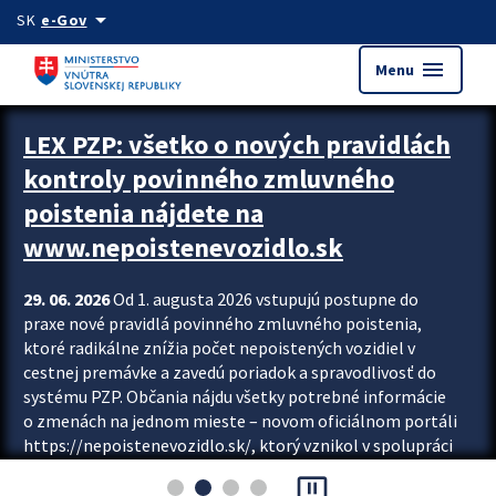
Preskocit na hlavný obsah
arrow_drop_down
SK
e-Gov
menu
Menu
Zastavit automatický posun upútavok
LEX PZP: všetko o nových pravidlách
kontroly povinného zmluvného
poistenia nájdete na
www.nepoistenevozidlo.sk
29. 06. 2026
Od 1. augusta 2026 vstupujú postupne do
praxe nové pravidlá povinného zmluvného poistenia,
ktoré radikálne znížia počet nepoistených vozidiel v
cestnej premávke a zavedú poriadok a spravodlivosť do
systému PZP. Občania nájdu všetky potrebné informácie
o zmenách na jednom mieste – novom oficiálnom portáli
https://nepoistenevozidlo.sk/, ktorý vznikol v spolupráci
Slovenskej kancelárie poisťovateľov (SKP), Slovenskej
pause_presentation
asociácie poisťovní (SLASPO) a Ministerstva vnútra SR.