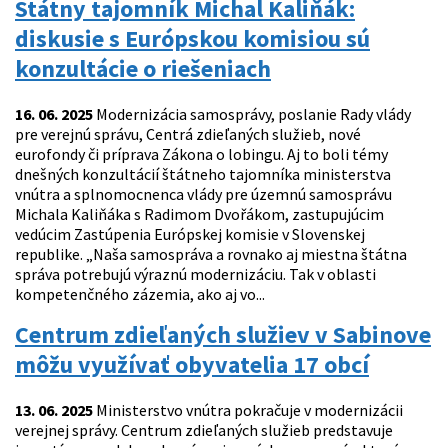
Štátny tajomník Michal Kaliňák:
diskusie s Európskou komisiou sú
konzultácie o riešeniach
16. 06. 2025
Modernizácia samosprávy, poslanie Rady vlády
pre verejnú správu, Centrá zdieľaných služieb, nové
eurofondy či príprava Zákona o lobingu. Aj to boli témy
dnešných konzultácií štátneho tajomníka ministerstva
vnútra a splnomocnenca vlády pre územnú samosprávu
Michala Kaliňáka s Radimom Dvořákom, zastupujúcim
vedúcim Zastúpenia Európskej komisie v Slovenskej
republike. „Naša samospráva a rovnako aj miestna štátna
správa potrebujú výraznú modernizáciu. Tak v oblasti
kompetenčného zázemia, ako aj vo...
Centrum zdieľaných služiev v Sabinove
môžu využívať obyvatelia 17 obcí
13. 06. 2025
Ministerstvo vnútra pokračuje v modernizácii
verejnej správy. Centrum zdieľaných služieb predstavuje