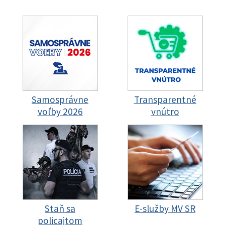
Samosprávne
Transparentné
voľby 2026
vnútro
Staň sa
E-služby MV SR
policajtom