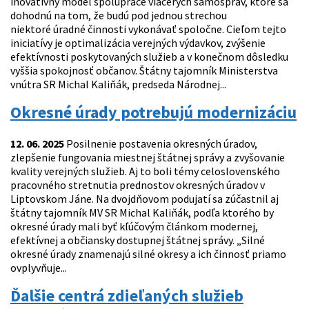
inovatívny model spolupráce viacerých samospráv, ktoré sa
dohodnú na tom, že budú pod jednou strechou
niektoré úradné činnosti vykonávať spoločne. Cieľom tejto
iniciatívy je optimalizácia verejných výdavkov, zvýšenie
efektívnosti poskytovaných služieb a v konečnom dôsledku
vyššia spokojnosť občanov. Štátny tajomník Ministerstva
vnútra SR Michal Kaliňák, predseda Národnej...
Okresné úrady potrebujú modernizáciu
12. 06. 2025
Posilnenie postavenia okresných úradov,
zlepšenie fungovania miestnej štátnej správy a zvyšovanie
kvality verejných služieb. Aj to boli témy celoslovenského
pracovného stretnutia prednostov okresných úradov v
Liptovskom Jáne. Na dvojdňovom podujatí sa zúčastnil aj
štátny tajomník MV SR Michal Kaliňák, podľa ktorého by
okresné úrady mali byť kľúčovým článkom modernej,
efektívnej a občiansky dostupnej štátnej správy. „Silné
okresné úrady znamenajú silné okresy a ich činnosť priamo
ovplyvňuje...
Ďalšie centrá zdieľaných služieb