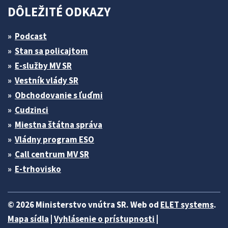
DÔLEŽITÉ ODKAZY
Podcast
Stan sa policajtom
E-služby MV SR
Vestník vlády SR
Obchodovanie s ľuďmi
Cudzinci
Miestna štátna správa
Vládny program ESO
Call centrum MV SR
E-trhovisko
© 2026 Ministerstvo vnútra SR. Web od
ELET systems
.
Mapa sídla
|
Vyhlásenie o prístupnosti
|