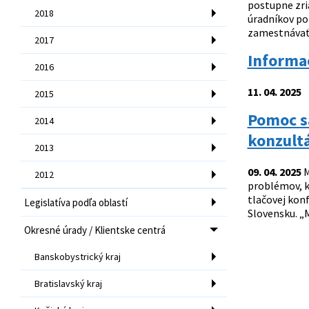
postupne zria
2018
úradníkov po
zamestnávať 
2017
Informa
2016
11. 04. 2025
2015
Pomoc s
2014
konzultá
2013
09. 04. 2025
M
2012
problémov, kt
tlačovej kon
Legislatíva podľa oblastí
Slovensku. „M
Okresné úrady / Klientske centrá
Banskobystrický kraj
Bratislavský kraj