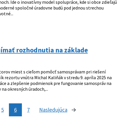
och. Ide o inovatívny model spolupráce, kde si obce zdieľajú
 moderné spoločné úradovne budú pod jednou strechou
otné...
jímať rozhodnutia na základe
mátorov miest s cieľom pomôcť samosprávam pri riešení
k rezortu vnútra Michal Kaliňák v stredu 9. apríla 2025 na
upráce a zlepšenie podmienok pre fungovanie samospráv na
 na okresných úradoch,...
5
6
7
Nasledujúca
stránka