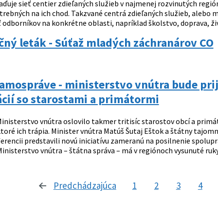
ďuje sieť centier zdieľaných služieb v najmenej rozvinutých región
trebných na ich chod. Takzvané centrá zdieľaných služieb, alebo
odborníkov na konkrétne oblasti, napríklad školstvo, doprava, živ
čný leták - Súťaž mladých záchranárov CO
amospráve - ministerstvo vnútra bude pri
cií so starostami a primátormi
inisterstvo vnútra oslovilo takmer tritisíc starostov obcí a pri
oré ich trápia. Minister vnútra Matúš Šutaj Eštok a štátny tajomní
ferencii predstavili novú iniciatívu zameranú na posilnenie spol
inisterstvo vnútra – štátna správa – má v regiónoch vysunuté ruky
Predchádzajúca
stránka
1
2
3
4