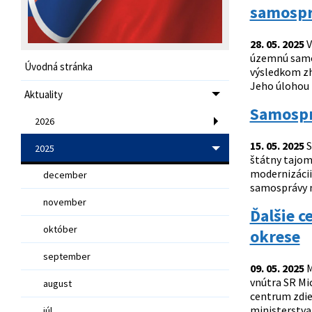
samosp
28. 05. 2025
V
územnú samos
Úvodná stránka
výsledkom zh
Jeho úlohou 
Aktuality
Samospr
2026
15. 05. 2025
S
2025
štátny tajom
modernizácii
december
samosprávy mu
november
Ďalšie c
október
okrese
september
09. 05. 2025
M
vnútra SR Mi
august
centrum zdie
ministerstva 
júl