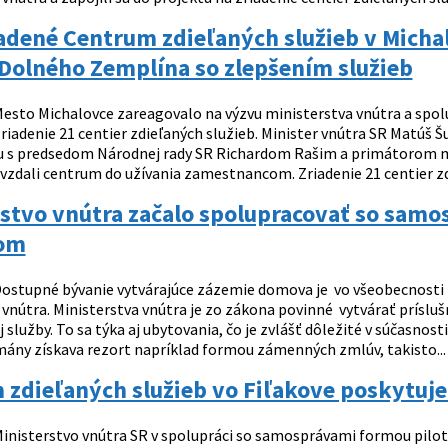
adené Centrum zdieľaných služieb v Mich
Dolného Zemplína so zlepšením služieb
esto Michalovce zareagovalo na výzvu ministerstva vnútra a spolu
riadenie 21 centier zdieľaných služieb. Minister vnútra SR Matúš 
u s predsedom Národnej rady SR Richardom Rašim a primátorom m
ovzdali centrum do užívania zamestnancom. Zriadenie 21 centier zd
rstvo vnútra začalo spolupracovať so sam
tom
ostupné bývanie vytvárajúce zázemie domova je vo všeobecnosti kľ
 vnútra. Ministerstva vnútra je zo zákona povinné vytvárať prísl
 služby. To sa týka aj ubytovania, čo je zvlášť dôležité v súčasnost
mány získava rezort napríklad formou zámenných zmlúv, takisto...
zdieľaných služieb vo Fiľakove poskytuje
inisterstvo vnútra SR v spolupráci so samosprávami formou pilot