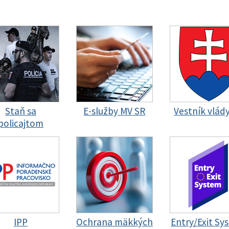
Staň sa
E-služby MV SR
Vestník vlád
policajtom
IPP
Ochrana mäkkých
Entry/Exit Sy