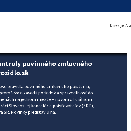
Dnes je 7.
kontroly povinného zmluvného
ozidlo.sk
nové pravidlá povinného zmluvného poistenia,
j premávke a zavedú poriadok a spravodlivosť do
zmenách na jednom mieste – novom oficiálnom
práci Slovenskej kancelárie poisťovateľov (SKP),
 SR. Novinky predstavili na...