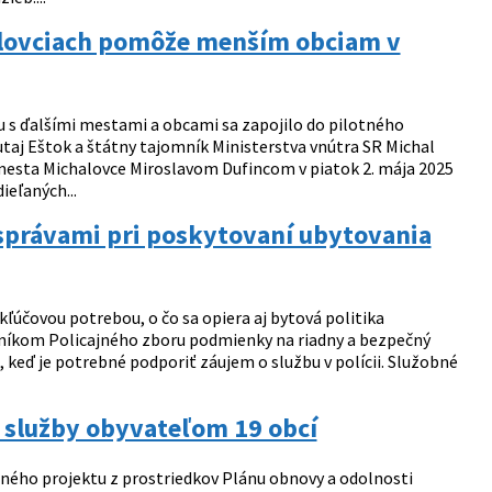
alovciach pomôže menším obciam v
 s ďalšími mestami a obcami sa zapojilo do pilotného
Šutaj Eštok a štátny tajomník Ministerstva vnútra SR Michal
esta Michalovce Miroslavom Dufincom v piatok 2. mája 2025
ieľaných...
osprávami pri poskytovaní ubytovania
účovou potrebou, o čo sa opiera aj bytová politika
ušníkom Policajného zboru podmienky na riadny a bezpečný
i, keď je potrebné podporiť záujem o službu v polícii. Služobné
 služby obyvateľom 19 obcí
ného projektu z prostriedkov Plánu obnovy a odolnosti