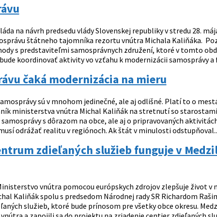
rávu
láda na návrh predsedu vlády Slovenskej republiky v stredu 28. m
právu štátneho tajomníka rezortu vnútra Michala Kaliňáka. Po
ody s predstaviteľmi samosprávnych združení, ktoré v tomto obd
bude koordinovať aktivity vo vzťahu k modernizácii samosprávy a f
ávu čaká modernizácia na mieru
amosprávy sú v mnohom jedinečné, ale aj odlišné. Platí to o mestá
ník ministerstva vnútra Michal Kaliňák na stretnutí so starostam
 samosprávy s dôrazom na obce, ale aj o pripravovaných aktivitách
sí odrážať realitu v regiónoch. Ak štát v minulosti odstupňoval..
entrum zdieľaných služieb funguje v Medz
inisterstvo vnútra pomocou európskych zdrojov zlepšuje život v 
chal Kaliňák spolu s predsedom Národnej rady SR Richardom Rašim v
ľaných služieb, ktoré bude prínosom pre všetky obce okresu. Med
vnútra a zapojili sa do projektu na zriadenie centier zdieľaných služ