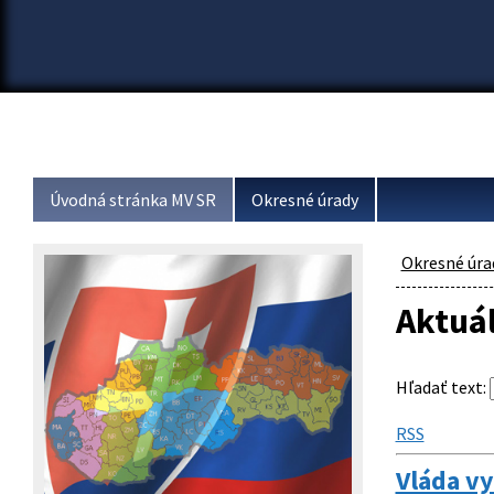
Úvodná stránka MV SR
Okresné úrady
Okresné úra
Aktuá
Hľadať text
:
RSS
Vláda v