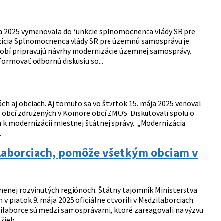
ája 2025 vymenovala do funkcie splnomocnenca vlády SR pre
zícia Splnomocnenca vlády SR pre územnú samosprávu je
obí pripravujú návrhy modernizácie územnej samosprávy.
ormovať odbornú diskusiu so...
ch aj obciach. Aj tomuto sa vo štvrtok 15. mája 2025 venoval
i obcí združených v Komore obcí ZMOS. Diskutovali spolu o
 k modernizácii miestnej štátnej správy. „Modernizácia
.
ilaborciach, pomôže všetkým obciam v
menej rozvinutých regiónoch. Štátny tajomník Ministerstva
 piatok 9. mája 2025 oficiálne otvorili v Medzilaborciach
zilaborce sú medzi samosprávami, ktoré zareagovali na výzvu
ieb....