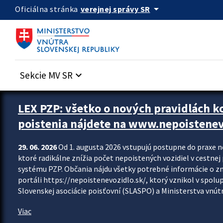
Preskocit na hlavný obsah
arrow_drop_down
verejnej správy SR
Oficiálna stránka
Sekcie MV SR
keyboard_arrow_down
Zastavit automatický posun upútavok
LEX PZP: všetko o nových pravidlách 
poistenia nájdete na www.nepoistenev
29. 06. 2026
Od 1. augusta 2026 vstupujú postupne do praxe 
ktoré radikálne znížia počet nepoistených vozidiel v cestne
systému PZP. Občania nájdu všetky potrebné informácie o 
portáli https://nepoistenevozidlo.sk/, ktorý vznikol v spolu
Slovenskej asociácie poisťovní (SLASPO) a Ministerstva vnútra
Viac