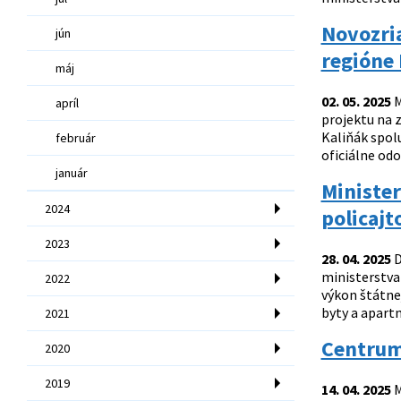
Novozri
jún
regióne 
máj
02. 05. 2025
M
apríl
projektu na z
Kaliňák spol
február
oficiálne od
január
Ministe
2024
policaj
2023
28. 04. 2025
D
ministerstva
2022
výkon štátnej
byty a apart
2021
Centrum 
2020
2019
14. 04. 2025
M