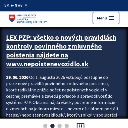
Preskocit na hlavný obsah
arrow_drop_down
SK
e-Gov
menu
Menu
Zastavit automatický posun upútavok
LEX PZP: všetko o nových pravidlách
kontroly povinného zmluvného
poistenia nájdete na
www.nepoistenevozidlo.sk
29. 06. 2026
Od 1. augusta 2026 vstupujú postupne do
praxe nové pravidlá povinného zmluvného poistenia,
ktoré radikálne znížia počet nepoistených vozidiel v
cestnej premávke a zavedú poriadok a spravodlivosť do
systému PZP. Občania nájdu všetky potrebné informácie
o zmenách na jednom mieste – novom oficiálnom portáli
https://nepoistenevozidlo.sk/, ktorý vznikol v spolupráci
Slovenskej kancelárie poisťovateľov (SKP), Slovenskej
pause_presentation
asociácie poisťovní (SLASPO) a Ministerstva vnútra SR.