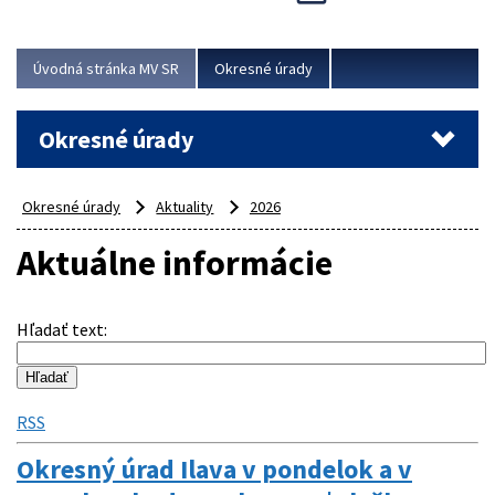
Novinky predstavili na...
Viac
Úvodná stránka MV SR
Okresné úrady
Okresné úrady
Okresné úrady
Aktuality
2026
Aktuálne informácie
Hľadať text
:
RSS
Okresný úrad Ilava v pondelok a v