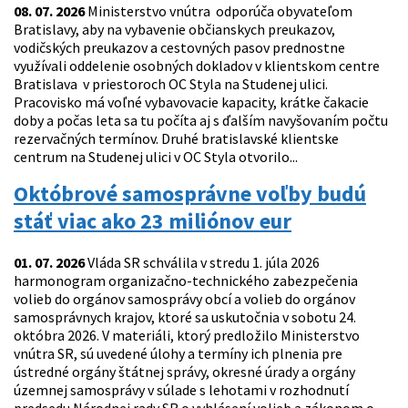
08. 07. 2026
Ministerstvo vnútra odporúča obyvateľom
Bratislavy, aby na vybavenie občianskych preukazov,
vodičských preukazov a cestovných pasov prednostne
využívali oddelenie osobných dokladov v klientskom centre
Bratislava v priestoroch OC Styla na Studenej ulici.
Pracovisko má voľné vybavovacie kapacity, krátke čakacie
doby a počas leta sa tu počíta aj s ďalším navyšovaním počtu
rezervačných termínov. Druhé bratislavské klientske
centrum na Studenej ulici v OC Styla otvorilo...
Októbrové samosprávne voľby budú
stáť viac ako 23 miliónov eur
01. 07. 2026
Vláda SR schválila v stredu 1. júla 2026
harmonogram organizačno-technického zabezpečenia
volieb do orgánov samosprávy obcí a volieb do orgánov
samosprávnych krajov, ktoré sa uskutočnia v sobotu 24.
októbra 2026. V materiáli, ktorý predložilo Ministerstvo
vnútra SR, sú uvedené úlohy a termíny ich plnenia pre
ústredné orgány štátnej správy, okresné úrady a orgány
územnej samosprávy v súlade s lehotami v rozhodnutí