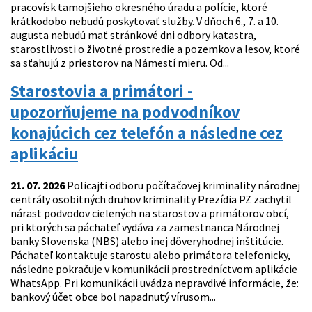
pracovísk tamojšieho okresného úradu a polície, ktoré
krátkodobo nebudú poskytovať služby. V dňoch 6., 7. a 10.
augusta nebudú mať stránkové dni odbory katastra,
starostlivosti o životné prostredie a pozemkov a lesov, ktoré
sa sťahujú z priestorov na Námestí mieru. Od...
Starostovia a primátori -
upozorňujeme na podvodníkov
konajúcich cez telefón a následne cez
aplikáciu
21. 07. 2026
Policajti odboru počítačovej kriminality národnej
centrály osobitných druhov kriminality Prezídia PZ zachytil
nárast podvodov cielených na starostov a primátorov obcí,
pri ktorých sa páchateľ vydáva za zamestnanca Národnej
banky Slovenska (NBS) alebo inej dôveryhodnej inštitúcie.
Páchateľ kontaktuje starostu alebo primátora telefonicky,
následne pokračuje v komunikácii prostredníctvom aplikácie
WhatsApp. Pri komunikácii uvádza nepravdivé informácie, že:
bankový účet obce bol napadnutý vírusom...