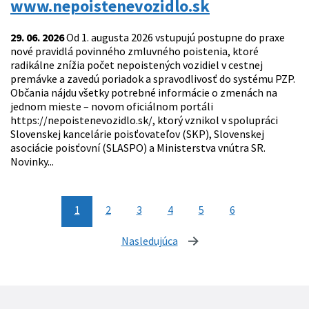
www.nepoistenevozidlo.sk
29. 06. 2026
Od 1. augusta 2026 vstupujú postupne do praxe
nové pravidlá povinného zmluvného poistenia, ktoré
radikálne znížia počet nepoistených vozidiel v cestnej
premávke a zavedú poriadok a spravodlivosť do systému PZP.
Občania nájdu všetky potrebné informácie o zmenách na
jednom mieste – novom oficiálnom portáli
https://nepoistenevozidlo.sk/, ktorý vznikol v spolupráci
Slovenskej kancelárie poisťovateľov (SKP), Slovenskej
asociácie poisťovní (SLASPO) a Ministerstva vnútra SR.
Novinky...
1
2
3
4
5
6
Nasledujúca
stránka