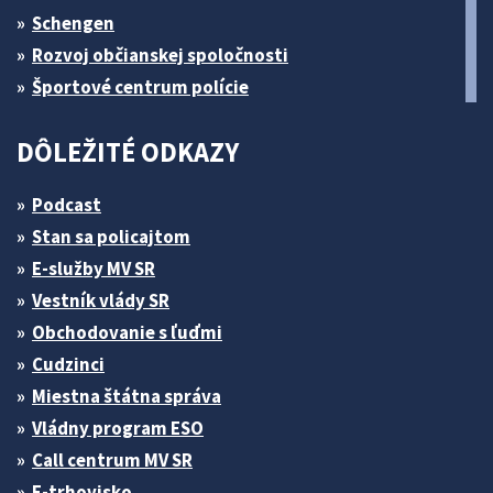
Schengen
Rozvoj občianskej spoločnosti
Športové centrum polície
DÔLEŽITÉ ODKAZY
Podcast
Stan sa policajtom
E-služby MV SR
Vestník vlády SR
Obchodovanie s ľuďmi
Cudzinci
Miestna štátna správa
Vládny program ESO
Call centrum MV SR
E-trhovisko