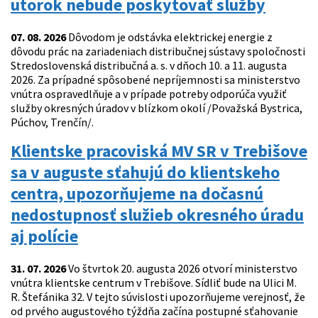
utorok nebude poskytovať služby
07. 08. 2026
Dôvodom je odstávka elektrickej energie z
dôvodu prác na zariadeniach distribučnej sústavy spoločnosti
Stredoslovenská distribučná a. s. v dňoch 10. a 11. augusta
2026. Za prípadné spôsobené nepríjemnosti sa ministerstvo
vnútra ospravedlňuje a v prípade potreby odporúča využiť
služby okresných úradov v blízkom okolí /Považská Bystrica,
Púchov, Trenčín/.
Klientske pracoviská MV SR v Trebišove
sa v auguste sťahujú do klientskeho
centra, upozorňujeme na dočasnú
nedostupnosť služieb okresného úradu
aj polície
31. 07. 2026
Vo štvrtok 20. augusta 2026 otvorí ministerstvo
vnútra klientske centrum v Trebišove. Sídliť bude na Ulici M.
R. Štefánika 32. V tejto súvislosti upozorňujeme verejnosť, že
od prvého augustového týždňa začína postupné sťahovanie