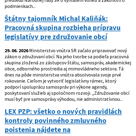
predsedu Národnej rady SR o vyhlásení volieb a zákonom o
podmienkach...
Štátny tajomník Michal Kaliňák:
Pracovná skupina rozbieha prípravu
legislatívy pre združovanie obcí
29. 06. 2026
Ministerstvo vnútra SR začalo pripravovať nový
zákon o združovaní obcí. Na jeho tvorbe sa podieľa pracovná
skupina zložená zo zástupcov štátu, samospráv, akademickej
obce, odborného prostredia aj mimovládneho sektora. Tá
dnes na pôde ministerstva vnútra absolvovala svoje prvé
rokovanie. Cieľom je vytvoriť legislatívny rámec, ktorý
podporí spoluprácu samospráv pri výkone agendy,
poskytovaní služieb aj spoločnom rozvoji. „Združovanie obcí
musí byť pre samosprávy výhodou, nie administratívnou...
LEX PZP: všetko o nových pravidlách
kontroly povinného zmluvného
poistenia nájdete na