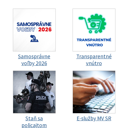
Samosprávne
Transparentné
voľby 2026
vnútro
Staň sa
E-služby MV SR
policajtom