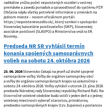
radikálne znížia počet nepoistených vozidiel v cestnej
premávke a zavedú poriadok a spravodlivosť do systému PZP.
Občania nájdu všetky potrebné informácie o zmenách na
jednom mieste – novom oficiálnom portáli
https://nepoistenevozidlo.sk/, ktorý vznikol v spolupráci
Slovenskej kancelárie poisťovateľov (SKP), Slovenskej
asociácie poisťovní (SLASPO) a Ministerstva vnútra SR.
Novinky...
Predseda NR SR vyhlásil termín
konania spojených samosprávnych
volieb na sobotu 24. októbra 2026
23. 06. 2026
Slovensko čakajú na jeseň už druhé spojené
samosprávne voľby. Voľby do orgánov samosprávy obcí
a voľby do orgánov samosprávnych krajov sa uskutočnia v
sobotu 24. októbra 2026. Voľby vyhlásil v utorok 23. júna 2026
predseda Národnej rady Slovenskej republiky Richard Raši. Na
štvorročné volebné obdobie budú voliči v jeden deň a v jednej
volebnej miestnosti vyberať starostov, primátorov,
predsedov samosprávnych krajov (tzv. županov) a poslancov