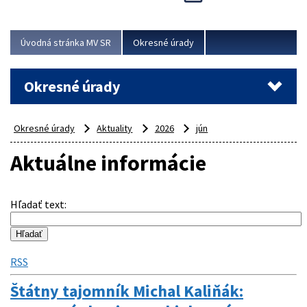
Novinky predstavili na...
Viac
Úvodná stránka MV SR
Okresné úrady
Okresné úrady
Okresné úrady
Aktuality
2026
jún
Aktuálne informácie
Hľadať text
:
RSS
Štátny tajomník Michal Kaliňák: