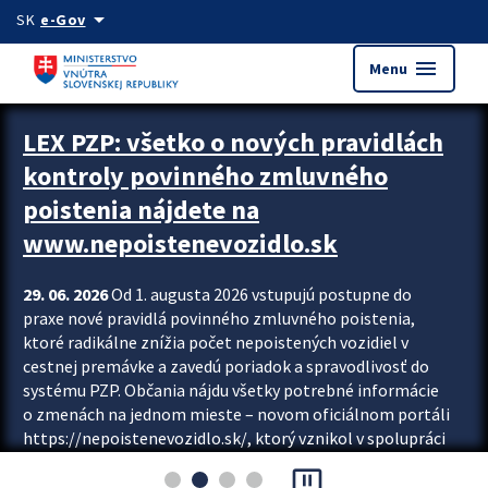
Preskocit na hlavný obsah
arrow_drop_down
SK
e-Gov
menu
Menu
Zastavit automatický posun upútavok
LEX PZP: všetko o nových pravidlách
kontroly povinného zmluvného
poistenia nájdete na
www.nepoistenevozidlo.sk
29. 06. 2026
Od 1. augusta 2026 vstupujú postupne do
praxe nové pravidlá povinného zmluvného poistenia,
ktoré radikálne znížia počet nepoistených vozidiel v
cestnej premávke a zavedú poriadok a spravodlivosť do
systému PZP. Občania nájdu všetky potrebné informácie
o zmenách na jednom mieste – novom oficiálnom portáli
https://nepoistenevozidlo.sk/, ktorý vznikol v spolupráci
Slovenskej kancelárie poisťovateľov (SKP), Slovenskej
pause_presentation
asociácie poisťovní (SLASPO) a Ministerstva vnútra SR.