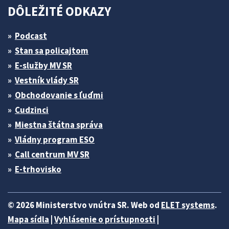
DÔLEŽITÉ ODKAZY
Podcast
Stan sa policajtom
E-služby MV SR
Vestník vlády SR
Obchodovanie s ľuďmi
Cudzinci
Miestna štátna správa
Vládny program ESO
Call centrum MV SR
E-trhovisko
© 2026 Ministerstvo vnútra SR. Web od
ELET systems
.
Mapa sídla
|
Vyhlásenie o prístupnosti
|