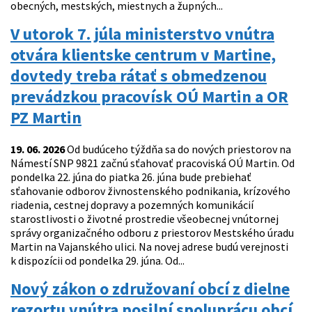
obecných, mestských, miestnych a župných...
V utorok 7. júla ministerstvo vnútra
otvára klientske centrum v Martine,
dovtedy treba rátať s obmedzenou
prevádzkou pracovísk OÚ Martin a OR
PZ Martin
19. 06. 2026
Od budúceho týždňa sa do nových priestorov na
Námestí SNP 9821 začnú sťahovať pracoviská OÚ Martin. Od
pondelka 22. júna do piatka 26. júna bude prebiehať
sťahovanie odborov živnostenského podnikania, krízového
riadenia, cestnej dopravy a pozemných komunikácií
starostlivosti o životné prostredie všeobecnej vnútornej
správy organizačného odboru z priestorov Mestského úradu
Martin na Vajanského ulici. Na novej adrese budú verejnosti
k dispozícii od pondelka 29. júna. Od...
Nový zákon o združovaní obcí z dielne
rezortu vnútra posilní spoluprácu obcí