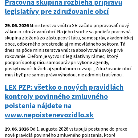
Pracovná skupina rozbieha prípravu
legislatívy pre združovanie obcí
29. 06. 2026
Ministerstvo vnútra SR začalo pripravovať nový
zákon o združovaní obcí. Na jeho tvorbe sa podieľa pracovná
skupina zložená zo zástupcov štátu, samospráv, akademickej
obce, odborného prostredia aj mimovládneho sektora. Tá
dnes na pôde ministerstva vnútra absolvovala svoje prvé
rokovanie. Cieľom je vytvoriť legislatívny rámec, ktorý
podporí spoluprácu samospráv pri výkone agendy,
poskytovaní služieb aj spoločnom rozvoji. „Združovanie obcí
musí byť pre samosprávy výhodou, nie administratívnou...
LEX PZP: všetko o nových pravidlách
kontroly povinného zmluvného
poistenia nájdete na
www.nepoistenevozidlo.sk
29. 06. 2026
Od 1. augusta 2026 vstupujú postupne do praxe
nové pravidlá povinného zmluvného poistenia, ktoré