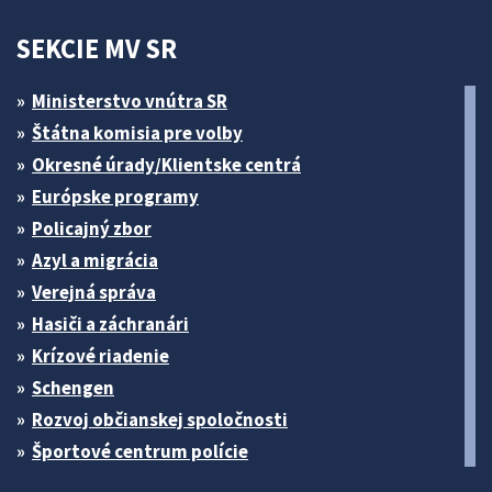
SEKCIE MV SR
Ministerstvo vnútra SR
Štátna komisia pre volby
Okresné úrady/Klientske centrá
Európske programy
Policajný zbor
Azyl a migrácia
Verejná správa
Hasiči a záchranári
Krízové riadenie
Schengen
Rozvoj občianskej spoločnosti
Športové centrum polície