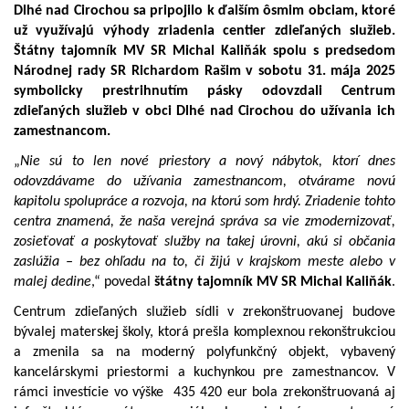
Dlhé nad Cirochou
sa pripojilo k ďalším ôsmim obciam, ktoré
už využívajú výhody zriadenia centier zdieľaných služieb.
Štátny tajomník MV SR Michal Kaliňák spolu s predsedom
Národnej rady SR Richardom Rašim v sobotu 31. mája 2025
symbolicky prestrihnutím pásky odovzdali Centrum
zdieľaných služieb v obci Dlhé nad Cirochou do užívania ich
zamestnancom.
„
Nie sú to len nové priestory a nový nábytok, ktorí dnes
odovzdávame do užívania zamestnancom, otvárame novú
kapitolu spolupráce a rozvoja, na ktorú som hrdý. Zriadenie tohto
centra znamená, že
naša verejná správa sa vie zmodernizovať
,
zosieťovať a poskytovať služby na takej úrovni, akú si občania
zaslúžia – bez ohľadu na to, či žijú v krajskom meste alebo v
malej dedine
,“ povedal
štátny tajomník MV SR Michal Kaliňák
.
Centrum zdieľaných služieb
sídli v zrekonštruovanej budove
bývalej materskej školy, ktorá prešla
komplexnou rekonštrukciou
a zmenila sa na moderný polyfunkčný objekt, vybavený
kancelárskymi priestormi a kuchynkou pre zamestnancov. V
rámci investície vo výške
435 420 eur
bola zrekonštruovaná aj