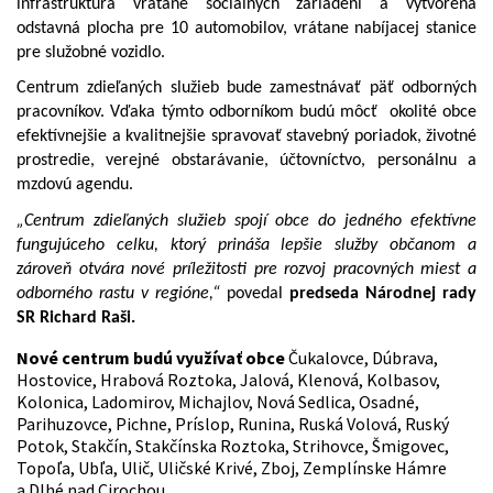
infraštruktúra vrátane sociálnych zariadení a vytvorená
odstavná plocha pre 10 automobilov
, vrátane
nabíjacej stanice
pre služobné vozidlo.
Centrum zdieľaných služieb bude zamestnávať päť odborných
pracovníkov
. Vďaka týmto odborníkom budú môcť
okolité obce
efektívnejšie a kvalitnejšie spravovať
stavebný poriadok, životné
prostredie, verejné obstarávanie, účtovníctvo, personálnu a
mzdovú agendu
.
„Centrum zdieľaných služieb spojí obce do jedného efektívne
fungujúceho celku, ktorý prináša lepšie služby občanom a
zároveň otvára nové príležitosti pre rozvoj pracovných miest a
odborného rastu v regióne,“
povedal
predseda Národnej rady
SR Richard Raši.
Nové centrum budú využívať obce
Čukalovce, Dúbrava,
Hostovice, Hrabová Roztoka, Jalová, Klenová, Kolbasov,
Kolonica, Ladomirov, Michajlov, Nová Sedlica, Osadné,
Parihuzovce, Pichne, Príslop, Runina, Ruská Volová, Ruský
Potok, Stakčín, Stakčínska Roztoka, Strihovce, Šmigovec,
Topoľa, Ubľa, Ulič, Uličské Krivé, Zboj, Zemplínske Hámre
a Dlhé nad Cirochou.