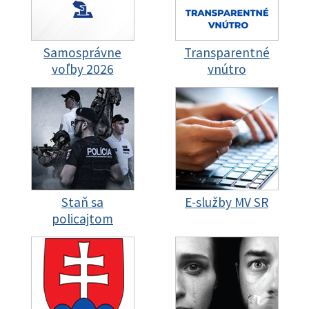
Samosprávne
Transparentné
voľby 2026
vnútro
Staň sa
E-služby MV SR
policajtom