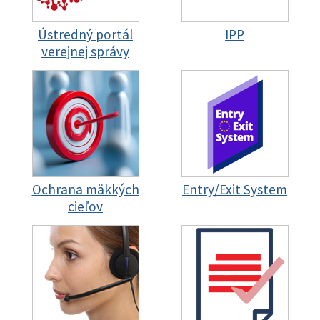
Ústredný portál
IPP
verejnej správy
Ochrana mäkkých
Entry/Exit System
cieľov