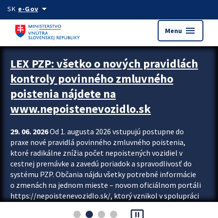
Preskocit na hlavný obsah
arrow_drop_down
SK
e-Gov
menu
Menu
Zastavit automatický posun upútavok
LEX PZP: všetko o nových pravidlách
kontroly povinného zmluvného
poistenia nájdete na
www.nepoistenevozidlo.sk
29. 06. 2026
Od 1. augusta 2026 vstupujú postupne do
praxe nové pravidlá povinného zmluvného poistenia,
ktoré radikálne znížia počet nepoistených vozidiel v
cestnej premávke a zavedú poriadok a spravodlivosť do
systému PZP. Občania nájdu všetky potrebné informácie
o zmenách na jednom mieste – novom oficiálnom portáli
https://nepoistenevozidlo.sk/, ktorý vznikol v spolupráci
Slovenskej kancelárie poisťovateľov (SKP), Slovenskej
pause_presentation
asociácie poisťovní (SLASPO) a Ministerstva vnútra SR.