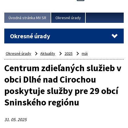
Novinky predstavili na...
Viac
Úvodná stránka MV SR
Okresné úrady
Okresné úrady
Okresné úrady
Aktuality
2025
máj
Centrum zdieľaných služieb v
obci Dlhé nad Cirochou
poskytuje služby pre 29 obcí
Sninského regiónu
31. 05. 2025