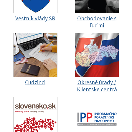
Vestník vlády SR
Obchodovanie s
ľuďmi
Cudzinci
Okresné úrady /
Klientske centrá