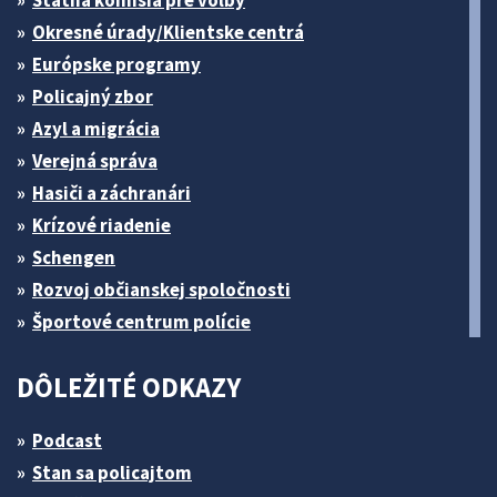
Štátna komisia pre volby
Okresné úrady/Klientske centrá
Európske programy
Policajný zbor
Azyl a migrácia
Verejná správa
Hasiči a záchranári
Krízové riadenie
Schengen
Rozvoj občianskej spoločnosti
Športové centrum polície
DÔLEŽITÉ ODKAZY
Podcast
Stan sa policajtom