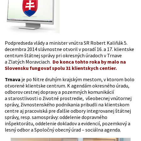
Podpredseda vlády a minister vnútra SR Robert Kaliňák 5.
decembra 2014 slávnostne otvoril v poradí 16. a 17. klientske
centrum štátnej správy pri okresných úradoch v Trnave
a Zlatých Moravciach.
Do konca tohto roka by malo na
Slovensku fungovať spolu 31 klientskych centier.
Trnava
je po Nitre druhým krajským mestom, v ktorom bolo
otvorené klientske centrum. K agendám okresného úradu,
odborov cestnej dopravy a pozemných komunikácií
a starostlivosti o životné prostredie, všeobecnej vnútornej
správy, živnostenského podnikania pribudli na klientskom
centre aj pracoviská pre ďalšie odbory integrovanej štátnej
správy, resp. samosprávy: oddelenie dopravného
inšpektorátu, oddelenie dokladov a evidencií, pozemkový a
lesný odbor a Spoločný obecný úrad – sociálna agenda.