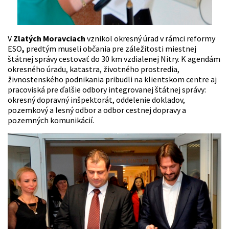
V
Zlatých Moravciach
vznikol okresný úrad v rámci reformy
ESO
,
predtým museli občania pre záležitosti miestnej
štátnej správy cestovať do 30 km vzdialenej Nitry. K agendám
okresného úradu, katastra, životného prostredia,
živnostenského podnikania pribudli na klientskom centre aj
pracoviská pre ďalšie odbory integrovanej štátnej správy:
okresný dopravný inšpektorát, oddelenie dokladov,
pozemkový a lesný odbor a odbor cestnej dopravy a
pozemných komunikácií.