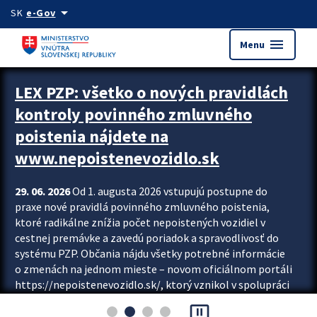
Preskocit na hlavný obsah
arrow_drop_down
SK
e-Gov
menu
Menu
Zastavit automatický posun upútavok
LEX PZP: všetko o nových pravidlách
kontroly povinného zmluvného
poistenia nájdete na
www.nepoistenevozidlo.sk
29. 06. 2026
Od 1. augusta 2026 vstupujú postupne do
praxe nové pravidlá povinného zmluvného poistenia,
ktoré radikálne znížia počet nepoistených vozidiel v
cestnej premávke a zavedú poriadok a spravodlivosť do
systému PZP. Občania nájdu všetky potrebné informácie
o zmenách na jednom mieste – novom oficiálnom portáli
https://nepoistenevozidlo.sk/, ktorý vznikol v spolupráci
Slovenskej kancelárie poisťovateľov (SKP), Slovenskej
pause_presentation
asociácie poisťovní (SLASPO) a Ministerstva vnútra SR.