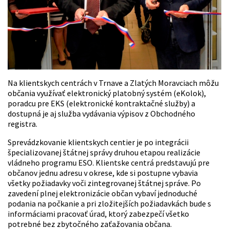
Na klientskych centrách v Trnave a Zlatých Moravciach môžu
občania využívať elektronický platobný systém (eKolok),
poradcu pre EKS (elektronické kontraktačné služby) a
dostupná je aj služba vydávania výpisov z Obchodného
registra.
Sprevádzkovanie klientskych centier je po integrácii
špecializovanej štátnej správy druhou etapou realizácie
vládneho programu ESO. Klientske centrá predstavujú pre
občanov jednu adresu v okrese, kde si postupne vybavia
všetky požiadavky voči zintegrovanej štátnej správe. Po
zavedení plnej elektronizácie občan vybaví jednoduché
podania na počkanie a pri zložitejších požiadavkách bude s
informáciami pracovať úrad, ktorý zabezpečí všetko
potrebné bez zbytočného zaťažovania občana.