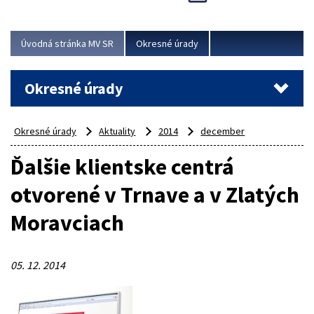
Novinky predstavili na...
Viac
Úvodná stránka MV SR
Okresné úrady
Okresné úrady
Okresné úrady
Aktuality
2014
december
Ďalšie klientske centrá
otvorené v Trnave a v Zlatých
Moravciach
05. 12. 2014