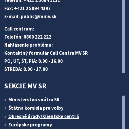
Telefón: +421 2 5094 1111
Fax: +421 2 5094 4397
E-mail:
public@minv
.sk
Call centrum:
Telefón: 0800 222 222
Nahlásenie problému:
Kontaktný formulár Call Centra MV SR
PO, UT, ŠT, PIA: 8.00 - 16.00
STREDA: 8.00 - 17.00
SEKCIE MV SR
Ministerstvo vnútra SR
Štátna komisia pre volby
Okresné úrady/Klientske centrá
Európske programy