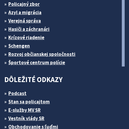
Policajný zbor
Azyl a migrácia
Verejná správa
Hasiči a záchranári
Krízové riadenie
Schengen
Rozvoj občianskej spoločnosti
Športové centrum polície
DÔLEŽITÉ ODKAZY
Podcast
Stan sa policajtom
E-služby MV SR
Vestník vlády SR
Obchodovanie s ľuďmi