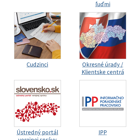
ľuďmi
Cudzinci
Okresné úrady /
Klientske centrá
Ústredný portál
IPP
verejnej správy