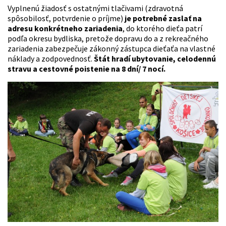
Vyplnenú žiadosť s ostatnými tlačivami (zdravotná
spôsobilosť, potvrdenie o príjme)
je potrebné zaslať na
adresu konkrétneho zariadenia
, do ktorého dieťa patrí
podľa okresu bydliska, pretože dopravu do a z rekreačného
zariadenia zabezpečuje zákonný zástupca dieťaťa na vlastné
náklady a zodpovednosť.
Štát hradí ubytovanie, celodennú
stravu a cestovné poistenie na 8 dní/ 7 nocí.