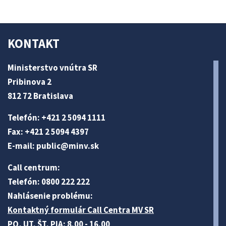
KONTAKT
Ministerstvo vnútra SR
Pribinova 2
812 72 Bratislava
Telefón: +421 2 5094 1111
Fax: +421 2 5094 4397
E-mail:
public@minv
.sk
Call centrum:
Telefón: 0800 222 222
Nahlásenie problému:
Kontaktný formulár Call Centra MV SR
PO, UT, ŠT, PIA: 8.00 - 16.00