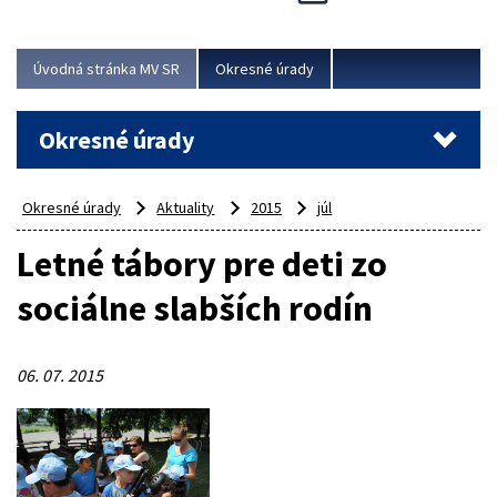
Novinky predstavili na...
Viac
Úvodná stránka MV SR
Okresné úrady
Okresné úrady
Okresné úrady
Aktuality
2015
júl
Letné tábory pre deti zo
sociálne slabších rodín
06. 07. 2015