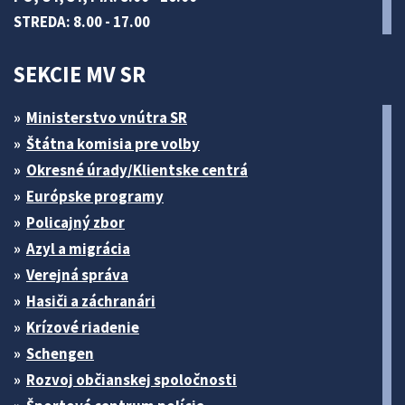
STREDA: 8.00 - 17.00
SEKCIE MV SR
Ministerstvo vnútra SR
Štátna komisia pre volby
Okresné úrady/Klientske centrá
Európske programy
Policajný zbor
Azyl a migrácia
Verejná správa
Hasiči a záchranári
Krízové riadenie
Schengen
Rozvoj občianskej spoločnosti