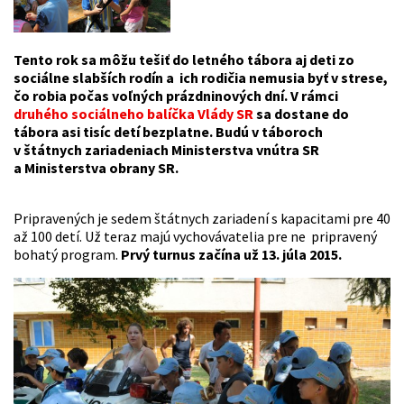
Tento rok sa môžu tešiť do letného tábora aj deti zo
sociálne slabších rodín a ich rodičia nemusia byť v strese,
čo robia počas voľných prázdninových dní. V rámci
druhého sociálneho balíčka Vlády SR
sa dostane do
tábora asi tisíc detí bezplatne. Budú v táboroch
v štátnych zariadeniach Ministerstva vnútra SR
a Ministerstva obrany SR.
Pripravených je sedem štátnych zariadení s kapacitami pre 40
až 100 detí. Už teraz majú vychovávatelia pre ne pripravený
bohatý program.
Prvý turnus začína už 13. júla 2015.