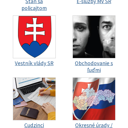
Staň sa
E-služby MV SR
policajtom
Vestník vlády SR
Obchodovanie s
ľuďmi
Cudzinci
Okresné úrady /