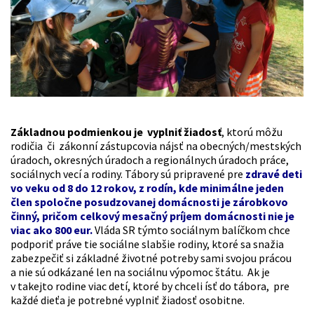
Základnou podmienkou
je vyplniť žiadosť
, ktorú môžu
rodičia či zákonní zástupcovia nájsť na obecných/mestských
úradoch, okresných úradoch a regionálnych úradoch práce,
sociálnych vecí a rodiny. Tábory sú pripravené pre
zdravé deti
vo veku od 8 do 12 rokov, z rodín, kde minimálne jeden
člen spoločne posudzovanej domácnosti je zárobkovo
činný, pričom celkový mesačný príjem domácnosti nie je
viac ako 800 eur.
Vláda SR týmto sociálnym balíčkom chce
podporiť práve tie sociálne slabšie rodiny, ktoré sa snažia
zabezpečiť si základné životné potreby sami svojou prácou
a nie sú odkázané len na sociálnu výpomoc štátu. Ak je
v takejto rodine viac detí, ktoré by chceli ísť do tábora, pre
každé dieťa je potrebné vyplniť žiadosť osobitne.