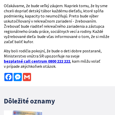
Očakávame, že bude veľký záujem. Napriek tomu, že by sme
chceli dopriať detský tábor každému dieťaťu, ktoré spĺňa
podmienky, kapacity to neumožňujú. Preto bude výber
uskutočňovaný v rekreačnom zariadení - žrebovaním.
Žrebovať bude riaditeľ rekreačného zariadenia a zástupca
regionálneho úradu práce, sociálnych vecí a rodiny. Každé
vyžrebované dieťa bude včas informované o tom, že si môže
začať baliť kufor.
Aby boli rodičia pokojní, že bude o deti dobre postarané,
Ministerstvo vnútra SR upozorňuje na svoje
bezplatné call centrum 0800 222 222
, kam môžu volať
v prípade akýchkoľvek otázok.
Facebook
Messenger
Gmail
Dôležité oznamy