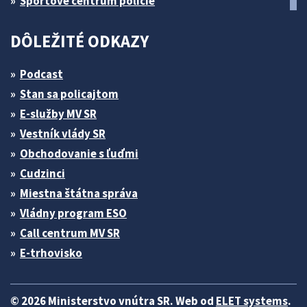
Športové centrum polície
DÔLEŽITÉ ODKAZY
Podcast
Stan sa policajtom
E-služby MV SR
Vestník vlády SR
Obchodovanie s ľuďmi
Cudzinci
Miestna štátna správa
Vládny program ESO
Call centrum MV SR
E-trhovisko
© 2026 Ministerstvo vnútra SR. Web od
ELET systems
.