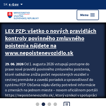
Preskocit na hlavný obsah
arrow_drop_down
SK
e-Gov
menu
Menu
Zastavit automatický posun upútavok
LEX PZP: všetko o nových pravidlách
kontroly povinného zmluvného
poistenia nájdete na
www.nepoistenevozidlo.sk
29. 06. 2026
Od 1. augusta 2026 vstupujú postupne do
praxe nové pravidlá povinného zmluvného poistenia,
ktoré radikálne znížia počet nepoistených vozidiel v
cestnej premávke a zavedú poriadok a spravodlivosť do
systému PZP. Občania nájdu všetky potrebné informácie
o zmenách na jednom mieste – novom oficiálnom portáli
https://nepoistenevozidlo.sk/, ktorý vznikol v spolupráci
Slovenskej kancelárie poisťovateľov (SKP), Slovenskej
pause_presentation
asociácie poisťovní (SLASPO) a Ministerstva vnútra SR.