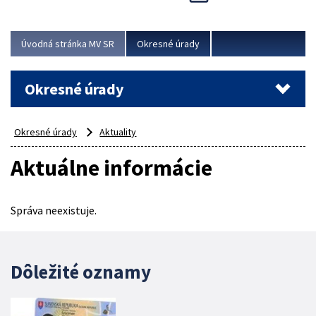
Novinky predstavili na...
Viac
Úvodná stránka MV SR
Okresné úrady
Okresné úrady
Okresné úrady
Aktuality
Aktuálne informácie
Správa neexistuje.
Dôležité oznamy