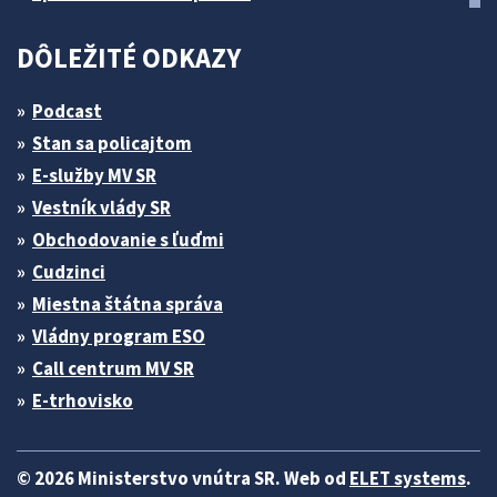
DÔLEŽITÉ ODKAZY
Podcast
Stan sa policajtom
E-služby MV SR
Vestník vlády SR
Obchodovanie s ľuďmi
Cudzinci
Miestna štátna správa
Vládny program ESO
Call centrum MV SR
E-trhovisko
© 2026 Ministerstvo vnútra SR. Web od
ELET systems
.