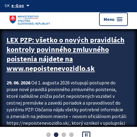
Preskocit na hlavný obsah
arrow_drop_down
SK
e-Gov
menu
Menu
Zastavit automatický posun upútavok
LEX PZP: všetko o nových pravidlách
kontroly povinného zmluvného
poistenia nájdete na
www.nepoistenevozidlo.sk
29. 06. 2026
Od 1. augusta 2026 vstupujú postupne do
praxe nové pravidlá povinného zmluvného poistenia,
ktoré radikálne znížia počet nepoistených vozidiel v
cestnej premávke a zavedú poriadok a spravodlivosť do
systému PZP. Občania nájdu všetky potrebné informácie
o zmenách na jednom mieste – novom oficiálnom portáli
https://nepoistenevozidlo.sk/, ktorý vznikol v spolupráci
Slovenskej kancelárie poisťovateľov (SKP), Slovenskej
pause_presentation
asociácie poisťovní (SLASPO) a Ministerstva vnútra SR.