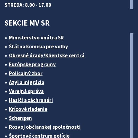
STREDA: 8.00 - 17.00
SEKCIE MV SR
Ministerstvo vnútra SR
Štátna komisia pre volby
Okresné úrady/Klientske centrá
Európske programy
Policajný zbor
Azyl a migrácia
Verejná správa
Hasiči a záchranári
Krízové riadenie
Schengen
Rozvoj občianskej spoločnosti
Športové centrum polície