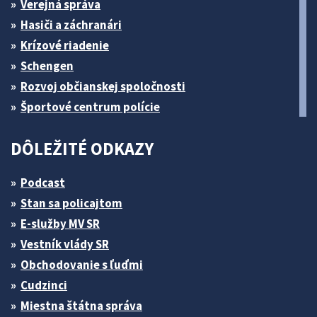
Verejná správa
Hasiči a záchranári
Krízové riadenie
Schengen
Rozvoj občianskej spoločnosti
Športové centrum polície
DÔLEŽITÉ ODKAZY
Podcast
Stan sa policajtom
E-služby MV SR
Vestník vlády SR
Obchodovanie s ľuďmi
Cudzinci
Miestna štátna správa