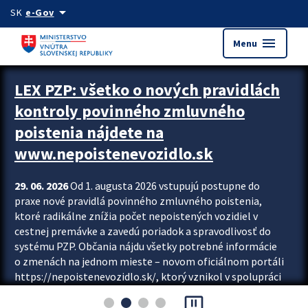
Preskocit na hlavný obsah
arrow_drop_down
SK
e-Gov
menu
Menu
Zastavit automatický posun upútavok
LEX PZP: všetko o nových pravidlách
kontroly povinného zmluvného
poistenia nájdete na
www.nepoistenevozidlo.sk
29. 06. 2026
Od 1. augusta 2026 vstupujú postupne do
praxe nové pravidlá povinného zmluvného poistenia,
ktoré radikálne znížia počet nepoistených vozidiel v
cestnej premávke a zavedú poriadok a spravodlivosť do
systému PZP. Občania nájdu všetky potrebné informácie
o zmenách na jednom mieste – novom oficiálnom portáli
https://nepoistenevozidlo.sk/, ktorý vznikol v spolupráci
Slovenskej kancelárie poisťovateľov (SKP), Slovenskej
pause_presentation
asociácie poisťovní (SLASPO) a Ministerstva vnútra SR.