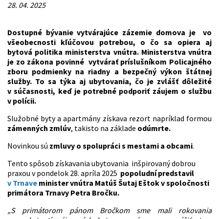
28. 04. 2025
Dostupné bývanie vytvárajúce zázemie domova je vo
všeobecnosti kľúčovou potrebou, o čo sa opiera aj
bytová politika ministerstva vnútra. Ministerstva vnútra
je zo zákona povinné vytvárať príslušníkom Policajného
zboru podmienky na riadny a bezpečný výkon štátnej
služby. To sa týka aj ubytovania, čo je zvlášť dôležité
v súčasnosti, keď je potrebné podporiť záujem o službu
v polícii.
Služobné byty a apartmány získava rezort napríklad formou
zámenných zmlúv
, takisto na základe
odúmrte.
Novinkou sú
zmluvy o spolupráci s mestami a obcami
.
Tento spôsob získavania ubytovania inšpirovaný dobrou
praxou v pondelok 28. apríla 2025
popoludní predstavil
v Trnave
minister vnútra Matúš Šutaj Eštok v spoločnosti
primátora Trnavy Petra Bročku.
„S primátorom pánom Bročkom sme mali rokovania