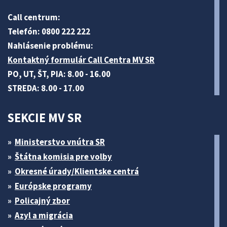
Call centrum:
Telefón: 0800 222 222
Nahlásenie problému:
Kontaktný formulár Call Centra MV SR
PO, UT, ŠT, PIA: 8.00 - 16.00
STREDA: 8.00 - 17.00
SEKCIE MV SR
Ministerstvo vnútra SR
Štátna komisia pre volby
Okresné úrady/Klientske centrá
Európske programy
Policajný zbor
Azyl a migrácia