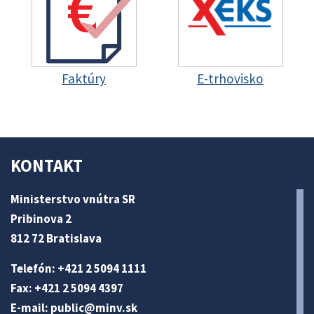
Faktúry
E-trhovisko
KONTAKT
Ministerstvo vnútra SR
Pribinova 2
812 72 Bratislava
Telefón: +421 2 5094 1111
Fax: +421 2 5094 4397
E-mail:
public@minv
.sk