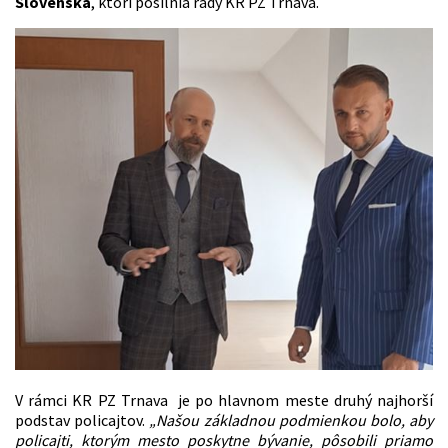
Slovenska
, ktorí posilnia rady KR PZ Trnava.
V rámci KR PZ Trnava je po hlavnom meste druhý najhorší
podstav policajtov.
„Našou základnou podmienkou bolo, aby
policajti, ktorým mesto poskytne bývanie, pôsobili priamo