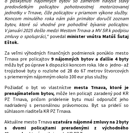
o poskytnutí nájomných bytov so zámerom navýšiť stavy
predovšetkým policajtov pohotovostnej motorizovanej
jednotky v Trnave, čiže policajtov v priamom výkone služby.
Koncom minulého roka nám pán primátor doručil zoznam
bytov, ktoré sú vhodné pre pohodlné bývanie policajtov.
V januári 2025 došlo medzi Mestom Trnava a MV SR k podpisu
zmluvy o spolupráci,“
povedal
minister vnútra Matúš Šutaj
Eštok.
Za veľmi výhodných finančných podmienok ponúklo mesto
Trnava pre policajtov
9 nájomných bytov a ďalšie 4 byty
môžu byť po úprave k dispozícii koncom roka. Ide o jedno- až
trojizbové byty o rozlohe od 28 do 67 metrov štvorcových
s priemerným nájomným okolo 100 eur plus služby.
Požiadať o byt vo vlastníctve
mesta Trnava, ktoré je
prenajímateľom bytov,
môže len policajt zaradený pod KR
PZ Trnava, pričom pridelenie bytu musí odporučiť jeho
nadriadený s personálnou právomocou. Byt sa pridelí so
súhlasom riaditeľa KR PZ Trnava.
Aktuálne mesto Trnava
uzatvára nájomné zmluvy na 2 byty
s dvomi policajtami preradenými z východného