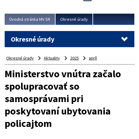
Novinky predstavili na...
Viac
Úvodná stránka MV SR
Okresné úrady
Okresné úrady
Okresné úrady
Aktuality
2025
apríl
Ministerstvo vnútra začalo
spolupracovať so
samosprávami pri
poskytovaní ubytovania
policajtom