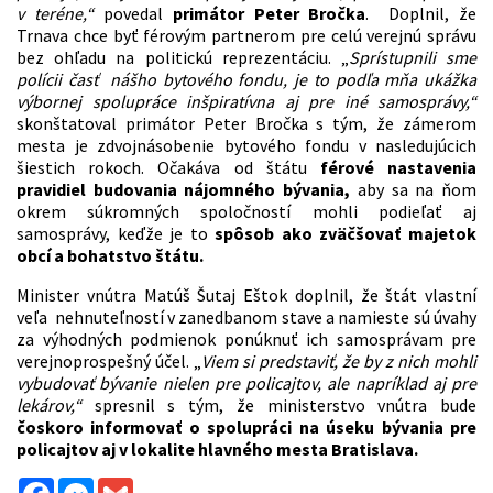
v teréne,“
povedal
primátor Peter Bročka
. Doplnil, že
Trnava chce byť férovým partnerom pre celú verejnú správu
bez ohľadu na politickú reprezentáciu. „
Sprístupnili sme
polícii časť nášho bytového fondu, je to podľa mňa ukážka
výbornej spolupráce inšpiratívna aj pre iné samosprávy,“
skonštatoval primátor Peter Bročka s tým, že zámerom
mesta je zdvojnásobenie bytového fondu v nasledujúcich
šiestich rokoch. Očakáva od štátu
férové nastavenia
pravidiel budovania nájomného bývania,
aby sa na ňom
okrem súkromných spoločností mohli podieľať aj
samosprávy, keďže je to
spôsob ako zväčšovať majetok
obcí a bohatstvo štátu.
Minister vnútra Matúš Šutaj Eštok doplnil, že štát vlastní
veľa nehnuteľností v zanedbanom stave a namieste sú úvahy
za výhodných podmienok ponúknuť ich samosprávam pre
verejnoprospešný účel. „
Viem si predstaviť, že by z nich mohli
vybudovať bývanie nielen pre policajtov, ale napríklad aj pre
lekárov,“
spresnil s tým, že ministerstvo vnútra bude
čoskoro informovať o spolupráci na úseku bývania pre
policajtov aj v lokalite hlavného mesta Bratislava.
Facebook
Messenger
Gmail