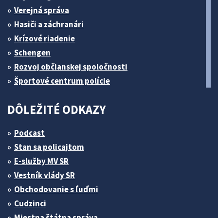
Verejná správa
Hasiči a záchranári
Krízové riadenie
Schengen
Rozvoj občianskej spoločnosti
Športové centrum polície
DÔLEŽITÉ ODKAZY
Podcast
Stan sa policajtom
E-služby MV SR
Vestník vlády SR
Obchodovanie s ľuďmi
Cudzinci
Miestna štátna správa