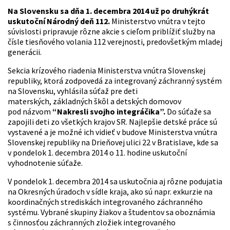
Na Slovensku sa dňa 1. decembra 2014 už po druhýkrát
uskutoční Národný deň 112.
Ministerstvo vnútra v tejto
súvislosti pripravuje rôzne akcie s cieľom priblížiť služby na
čísle tiesňového volania 112 verejnosti, predovšetkým mladej
generácii.
Sekcia krízového riadenia Ministerstva vnútra Slovenskej
republiky, ktorá zodpovedá za integrovaný záchranný systém
na Slovensku, vyhlásila súťaž pre deti
materských, základných škôl a detských domovov
pod názvom
“Nakresli svojho integráčika”.
Do súťaže sa
zapojili deti zo všetkých krajov SR. Najlepšie detské práce sú
vystavené a je možné ich vidieť v budove Ministerstva vnútra
Slovenskej republiky na Drieňovej ulici 22 v Bratislave, kde sa
v pondelok 1. decembra 2014 o 11. hodine uskutoční
vyhodnotenie súťaže.
V pondelok 1. decembra 2014 sa uskutočnia aj rôzne podujatia
na Okresných úradoch v sídle kraja, ako sú napr. exkurzie na
koordinačných strediskách integrovaného záchranného
systému. Vybrané skupiny žiakov a študentov sa oboznámia
s činnosťou záchranných zložiek integrovaného