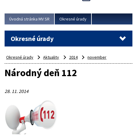
Novinky predstavili na...
Viac
Úvodná stránka MV SR
Okresné úrady
Okresné úrady
Okresné úrady
Aktuality
2014
november
Národný deň 112
28. 11. 2014