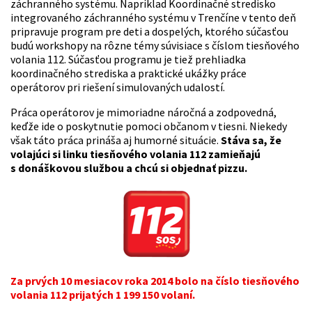
záchranného systému. Napríklad Koordinačné stredisko
integrovaného záchranného systému v Trenčíne v tento deň
pripravuje program pre deti a dospelých, ktorého súčasťou
budú workshopy na rôzne témy súvisiace s číslom tiesňového
volania 112. Súčasťou programu je tiež prehliadka
koordinačného strediska a praktické ukážky práce
operátorov pri riešení simulovaných udalostí.
Práca operátorov je mimoriadne náročná a zodpovedná,
keďže ide o poskytnutie pomoci občanom v tiesni. Niekedy
však táto práca prináša aj humorné situácie.
Stáva sa, že
volajúci si linku tiesňového volania 112 zamieňajú
s donáškovou službou a chcú si objednať pizzu.
Za prvých 10 mesiacov roka 2014 bolo na číslo tiesňového
volania 112 prijatých 1 199 150 volaní.