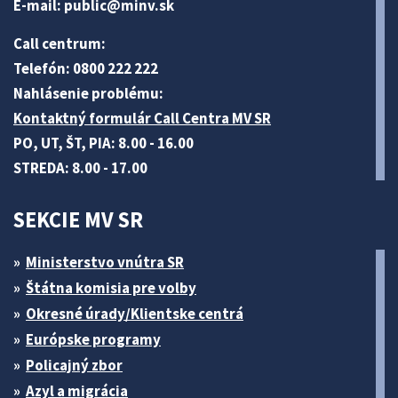
E-mail:
public@minv
.sk
Call centrum:
Telefón: 0800 222 222
Nahlásenie problému:
Kontaktný formulár Call Centra MV SR
PO, UT, ŠT, PIA: 8.00 - 16.00
STREDA: 8.00 - 17.00
SEKCIE MV SR
Ministerstvo vnútra SR
Štátna komisia pre volby
Okresné úrady/Klientske centrá
Európske programy
Policajný zbor
Azyl a migrácia