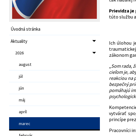
Prievidza je
túto službu a
Úvodná stránka
Aktuality
Ich úlohou j
traumatickej
2026
zákonom gara
august
„
Som rada, ž
cieľom je, ab
júl
reakciou na 
bezpečný prie
jún
pomáhajú im 
psychologick
máj
Kompetencie 
apríl
vytvárať sp
princípe pre
marec
Pracovníci in
február