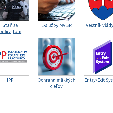
Staň sa
E-služby MV SR
Vestník vlád
policajtom
IPP
Ochrana mäkkých
Entry/Exit Sy
cieľov