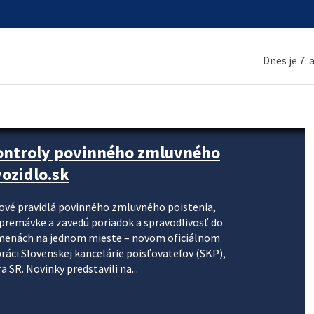
Dnes je 7.
kontroly povinného zmluvného
ozidlo.sk
nové pravidlá povinného zmluvného poistenia,
j premávke a zavedú poriadok a spravodlivosť do
zmenách na jednom mieste – novom oficiálnom
práci Slovenskej kancelárie poisťovateľov (SKP),
 SR. Novinky predstavili na...