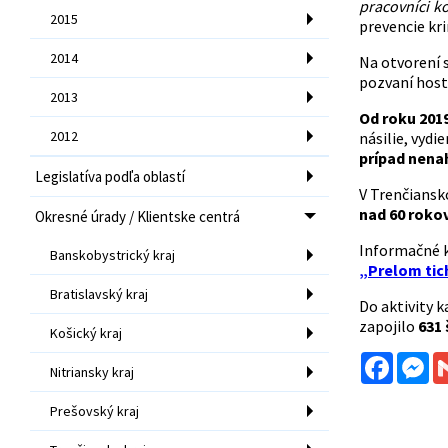
pracovníci k
2015
prevencie kri
2014
Na otvorení s
pozvaní hosti
2013
Od roku 2019
2012
násilie, vydi
prípad nenah
Legislatíva podľa oblastí
V Trenčiansk
nad 60 roko
Okresné úrady / Klientske centrá
Informačné k
Banskobystrický kraj
„Prelom tic
Bratislavský kraj
Do aktivity 
zapojilo
631 
Košický kraj
Facebo
Me
Nitriansky kraj
Prešovský kraj