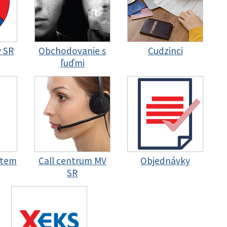
y SR
Obchodovanie s
Cudzinci
ľuďmi
stem
Call centrum MV
Objednávky
SR