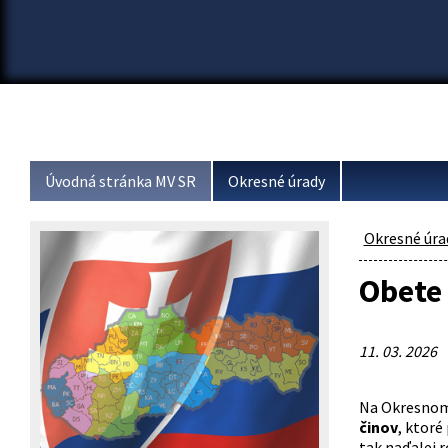
Úvodná stránka MV SR
Okresné úrady
Okresné úra
Obete 
11. 03. 2026
Na Okresnom ú
činov
, ktoré
tak naďalej r