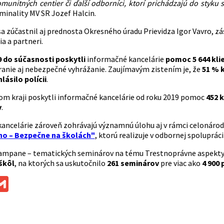
omunitných centier či ďalší odborníci, ktorí prichádzajú do styku
minality MV SR Jozef Halcin.
a zúčastnil aj prednosta Okresného úradu Prievidza Igor Vavro, zá
a a partneri.
 do súčasnosti poskytli
informačné kancelárie
pomoc 5 644 kl
eranie aj nebezpečné vyhrážanie. Zaujímavým zistením je, že
51 % 
lásilo polícii
.
om kraji poskytli informačné kancelárie od roku 2019 pomoc
452 
v
.
ancelárie zároveň zohrávajú významnú úlohu aj v rámci celonáro
ho – Bezpečne na školách"
, ktorú realizuje v odbornej spoluprác
kampane – tematických seminárov na tému Trestnoprávne aspekty ši
škôl
, na ktorých sa uskutočnilo
261 seminárov
pre viac ako
4 900
ok
ssenger
Gmail