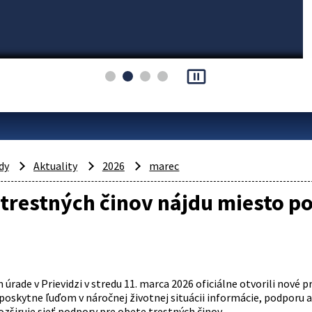
pause_presentation
dy
Aktuality
2026
marec
trestných činov nájdu miesto po
rade v Prievidzi v stredu 11. marca 2026 oficiálne otvorili nové 
 poskytne ľuďom v náročnej životnej situácii informácie, podpor
ozširuje sieť podpory pre obete trestných činov.