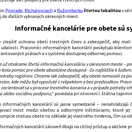
po
Poprade
,
Michalovciach
a
Ružomberku
štvrtou lokalitou
v sér
j do ďalších vybraných okresných miest.
Informačné kancelárie pre obete sú 
e zlepšiť ochranu obetí trestných činov a zabezpečiť, aby ma
 udalosti. Pracovníci informačných kancelárií poskytujú klient
ntovaných právach a v systéme dostupnej odbornej pomoci.
e už otvárame štvrtú informačnú kanceláriu v okresnom meste – po
y bola pomoc pre obete absolútne dostupná - čo najbližšie k ľuďom
potreby regiónov. Chceme tak zabezpečiť, aby obete nemuseli za po
stor, kde môžu byť vypočuté s rešpektom a bez predsudkov. Pracovn
zorientovať sa v procese trestného konania a v prípade potreby i
ú alebo sociálnu podporu
,“ povedala pri otvorení I. štátna tajom
informačných kancelárií sú jasne vymedzené – nenahrádzajú čin
ojovací most medzi obeťou a odbornými inštitúciami, ktoré j
zumpcie statusu obete na základe jej vlastného tvrdenia, čím sa 
formačných kancelárií zároveň dbajú na citlivý prístup a aktívne p