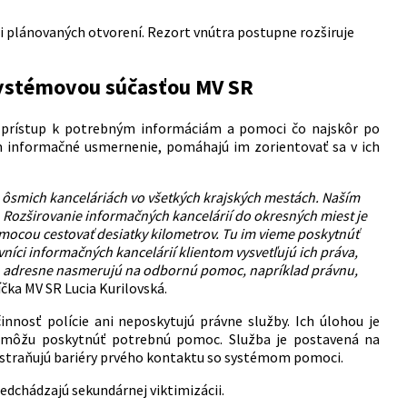
ii plánovaných otvorení. Rezort vnútra postupne rozširuje
systémovou súčasťou MV SR
li prístup k potrebným informáciám a pomoci čo najskôr po
om informačné usmernenie, pomáhajú im zorientovať sa v ich
 ôsmich kanceláriách vo všetkých krajských mestách.
Naším
. Rozširovanie informačných kancelárií do okresných miest je
mocou cestovať desiatky kilometrov. Tu im vieme poskytnúť
íci informačných kancelárií klientom vysvetľujú ich práva,
ch adresne nasmerujú na odbornú pomoc, napríklad právnu,
níčka MV SR Lucia Kurilovská.
nosť polície ani neposkytujú právne služby. Ich úlohou je
ej môžu poskytnúť potrebnú pomoc. Služba je postavená na
odstraňujú bariéry prvého kontaktu so systémom pomoci.
redchádzajú sekundárnej viktimizácii.