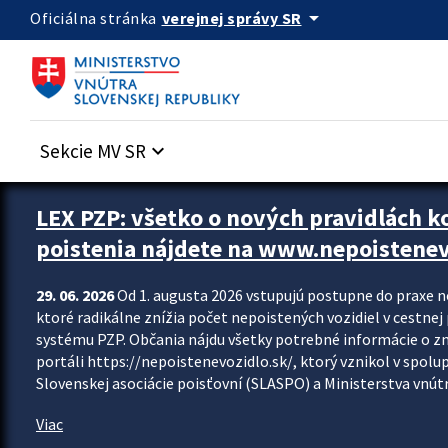
Preskocit na hlavný obsah
arrow_drop_down
verejnej správy SR
Oficiálna stránka
Sekcie MV SR
keyboard_arrow_down
Zastavit automatický posun upútavok
LEX PZP: všetko o nových pravidlách 
poistenia nájdete na www.nepoistenev
29. 06. 2026
Od 1. augusta 2026 vstupujú postupne do praxe 
ktoré radikálne znížia počet nepoistených vozidiel v cestne
systému PZP. Občania nájdu všetky potrebné informácie o 
portáli https://nepoistenevozidlo.sk/, ktorý vznikol v spolu
Slovenskej asociácie poisťovní (SLASPO) a Ministerstva vnútra
Viac