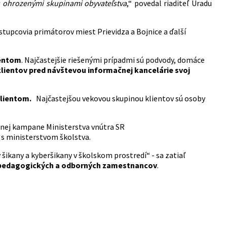
 s ohrozenými skupinami obyvateľstva
,“ povedal riaditeľ Úradu
stupcovia primátorov miest Prievidza a Bojnice a ďalší
ientom
. Najčastejšie riešenými prípadmi sú podvody, domáce
klientov pred návštevou informačnej kancelárie svoj
klientom.
Najčastejšou vekovou skupinou klientov sú osoby
dnej kampane Ministerstva vnútra SR
i s ministerstvom školstva.
kany a kyberšikany v školskom prostredí“ - sa zatiaľ
 pedagogických a odborných zamestnancov
.