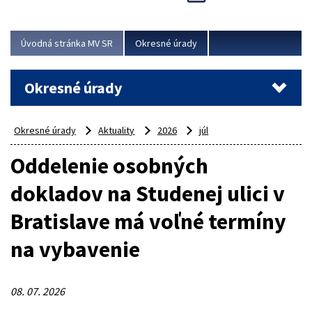
Novinky predstavili na...
Viac
Úvodná stránka MV SR
Okresné úrady
Okresné úrady
Okresné úrady
Aktuality
2026
júl
Oddelenie osobných
dokladov na Studenej ulici v
Bratislave má voľné termíny
na vybavenie
08. 07. 2026