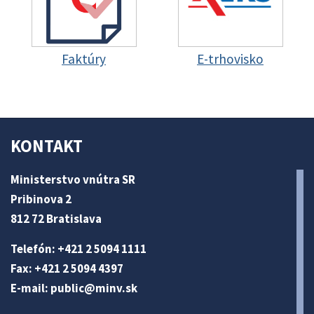
Faktúry
E-trhovisko
KONTAKT
Ministerstvo vnútra SR
Pribinova 2
812 72 Bratislava
Telefón: +421 2 5094 1111
Fax: +421 2 5094 4397
E-mail:
public@minv
.sk