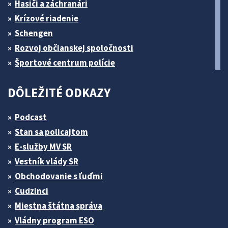
Hasiči a záchranári
Krízové riadenie
Schengen
Rozvoj občianskej spoločnosti
Športové centrum polície
DÔLEŽITÉ ODKAZY
Podcast
Stan sa policajtom
E-služby MV SR
Vestník vlády SR
Obchodovanie s ľuďmi
Cudzinci
Miestna štátna správa
Vládny program ESO