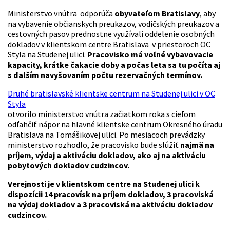
Ministerstvo vnútra odporúča
obyvateľom Bratislavy
, aby
na vybavenie občianskych preukazov, vodičských preukazov a
cestovných pasov prednostne využívali oddelenie osobných
dokladov v klientskom centre Bratislava v priestoroch OC
Styla na Studenej ulici.
Pracovisko má voľné vybavovacie
kapacity, krátke čakacie doby a počas leta sa tu počíta aj
s ďalším navyšovaním počtu rezervačných termínov.
Druhé bratislavské klientske centrum na Studenej ulici v OC
Styla
otvorilo ministerstvo vnútra začiatkom roka s cieľom
odľahčiť nápor na hlavné klientske centrum Okresného úradu
Bratislava na Tomášikovej ulici. Po mesiacoch prevádzky
ministerstvo rozhodlo, že pracovisko bude slúžiť
najmä na
príjem, výdaj a aktiváciu dokladov, ako aj na aktiváciu
pobytových dokladov cudzincov.
Verejnosti je v klientskom centre na Studenej ulici k
dispozícii 14 pracovísk na príjem dokladov, 3 pracoviská
na výdaj dokladov a 3 pracoviská na aktiváciu dokladov
cudzincov.