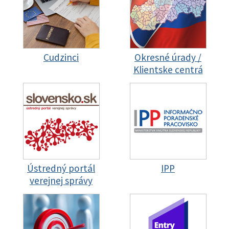
Cudzinci
Okresné úrady /
Klientske centrá
Ústredný portál
IPP
verejnej správy