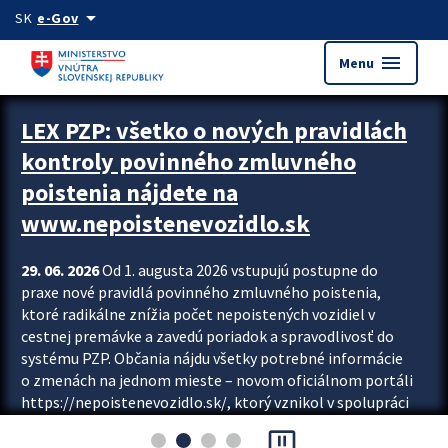
Preskocit na hlavný obsah
arrow_drop_down
SK
e-Gov
menu
Menu
Zastavit automatický posun upútavok
LEX PZP: všetko o nových pravidlách
kontroly povinného zmluvného
poistenia nájdete na
www.nepoistenevozidlo.sk
29. 06. 2026
Od 1. augusta 2026 vstupujú postupne do
praxe nové pravidlá povinného zmluvného poistenia,
ktoré radikálne znížia počet nepoistených vozidiel v
cestnej premávke a zavedú poriadok a spravodlivosť do
systému PZP. Občania nájdu všetky potrebné informácie
o zmenách na jednom mieste – novom oficiálnom portáli
https://nepoistenevozidlo.sk/, ktorý vznikol v spolupráci
Slovenskej kancelárie poisťovateľov (SKP), Slovenskej
pause_presentation
asociácie poisťovní (SLASPO) a Ministerstva vnútra SR.