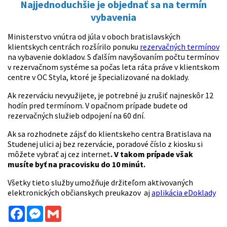
Najjednoduchšie je objednať sa na termín
vybavenia
Ministerstvo vnútra od júla v oboch bratislavských
klientskych centrách rozšírilo ponuku
rezervačných termínov
na vybavenie dokladov. S ďalším navyšovaním počtu termínov
v rezervačnom systéme sa počas leta ráta práve v klientskom
centre v OC Styla, ktoré je špecializované na doklady.
Ak rezerváciu nevyužijete, je potrebné ju zrušiť najneskôr 12
hodín pred termínom. V opačnom prípade budete od
rezervačných služieb odpojení na 60 dní.
Ak sa rozhodnete zájsť do klientskeho centra Bratislava na
Studenej ulici aj bez rezervácie, poradové číslo z kiosku si
môžete vybrať aj cez internet
. V takom prípade však
musíte byť na pracovisku do 10 minút.
Všetky tieto služby umožňuje držiteľom aktivovaných
elektronických občianskych preukazov aj
aplikácia eDoklady
Facebook
Messenger
Gmail