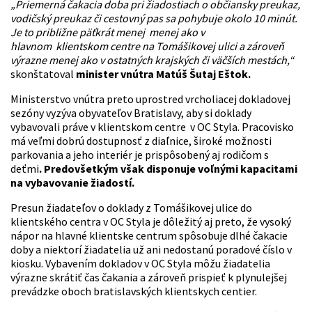
„Priemerná čakacia doba pri žiadostiach o občiansky preukaz,
vodičský preukaz či cestovný pas sa pohybuje okolo 10 minút.
Je to približne päťkrát menej menej ako v
hlavnom klientskom centre na Tomášikovej ulici a zároveň
výrazne menej ako v ostatných krajských či väčších mestách,“
skonštatoval
minister vnútra Matúš Šutaj Eštok.
Ministerstvo vnútra preto uprostred vrcholiacej dokladovej
sezóny vyzýva obyvateľov Bratislavy, aby si doklady
vybavovali práve v klientskom centre v OC Styla. Pracovisko
má veľmi dobrú dostupnosť z diaľnice, široké možnosti
parkovania a jeho interiér je prispôsobený aj rodičom s
deťmi
. Predovšetkým však disponuje voľnými kapacitami
na vybavovanie žiadostí.
Presun žiadateľov o doklady z Tomášikovej ulice do
klientského centra v OC Styla je dôležitý aj preto, že vysoký
nápor na hlavné klientske centrum spôsobuje dlhé čakacie
doby a niektorí žiadatelia už ani nedostanú poradové číslo v
kiosku. Vybavením dokladov v OC Styla môžu žiadatelia
výrazne skrátiť čas čakania a zároveň prispieť k plynulejšej
prevádzke oboch bratislavských klientskych centier.