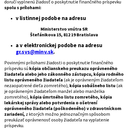
doručí vyplnenú žiadosť o poskytnutie finančného príspevku
spolu s prílohami:
v listinnej podobe na adresu
Ministerstvo vnútra SR
Štefánikova 15, 812 19 Bratislava
a v elektronickej podobe na adresu
gr.svs@minv.sk
.
Povinnými prílohami žiadosti o poskytnutie finančného
príspevku sú
kópia občianskeho preukazu oprávneného
žiadateľa alebo jeho zákonného zástupcu, kópia rodného
listu oprávneného žiadateľa
(ak je oprávneným žiadateľom
nezaopatrené dieťa zomretého),
kópia sobášneho listu
(ak
je oprávneným žiadateľom manžel alebo manželka
zomretého),
kópia úmrtného listu zomretého, kópia
lekárskej správy alebo potvrdenia o ošetrení
oprávneného žiadateľa (poškodeného) v zdravotníckom
zariadení,
z ktorých možno jednoznačným spôsobom
preukázať oprávnenosť osoby žiadateľa na vyplatenie
príspevku.