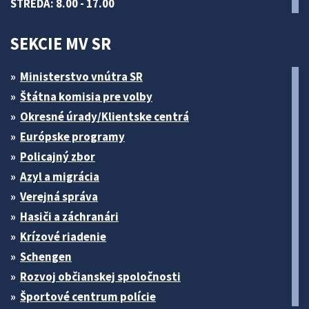
STREDA: 8.00 - 17.00
SEKCIE MV SR
Ministerstvo vnútra SR
Štátna komisia pre volby
Okresné úrady/Klientske centrá
Európske programy
Policajný zbor
Azyl a migrácia
Verejná správa
Hasiči a záchranári
Krízové riadenie
Schengen
Rozvoj občianskej spoločnosti
Športové centrum polície