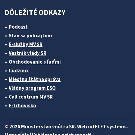
DÔLEŽITÉ ODKAZY
Podcast
Stan sa policajtom
E-služby MV SR
Vestník vlády SR
Obchodovanie s ľuďmi
Cudzinci
Miestna štátna správa
Vládny program ESO
Call centrum MV SR
E-trhovisko
© 2026 Ministerstvo vnútra SR. Web od
ELET systems
.