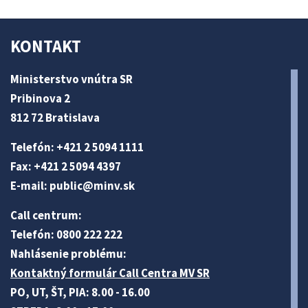
KONTAKT
Ministerstvo vnútra SR
Pribinova 2
812 72 Bratislava
Telefón: +421 2 5094 1111
Fax: +421 2 5094 4397
E-mail:
public@minv
.sk
Call centrum:
Telefón: 0800 222 222
Nahlásenie problému:
Kontaktný formulár Call Centra MV SR
PO, UT, ŠT, PIA: 8.00 - 16.00