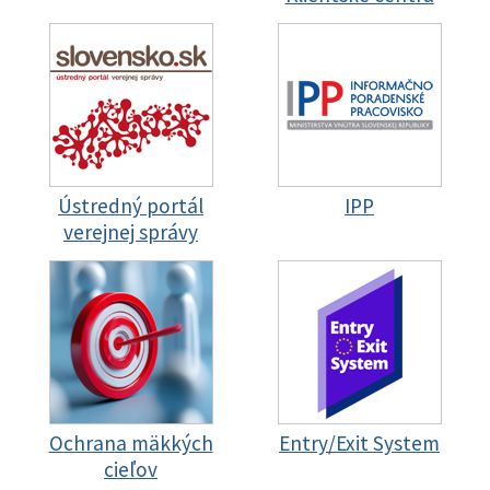
Ústredný portál
IPP
verejnej správy
Ochrana mäkkých
Entry/Exit System
cieľov