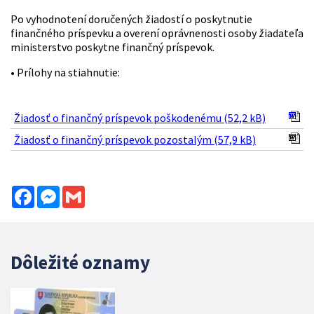
Po vyhodnotení doručených žiadostí o poskytnutie
finančného príspevku a overení oprávnenosti osoby žiadateľa
ministerstvo poskytne finančný príspevok.
• Prílohy na stiahnutie:
Žiadosť o finančný príspevok poškodenému (52,2 kB)
Žiadosť o finančný príspevok pozostalým (57,9 kB)
Facebook
Messenger
Gmail
Dôležité oznamy