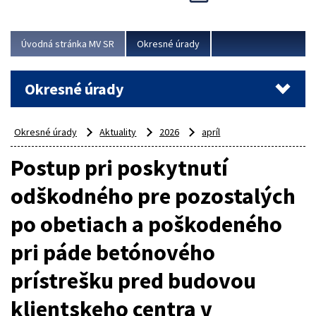
Novinky predstavili na...
Viac
Úvodná stránka MV SR
Okresné úrady
Okresné úrady
Okresné úrady
Aktuality
2026
apríl
Postup pri poskytnutí
odškodného pre pozostalých
po obetiach a poškodeného
pri páde betónového
prístrešku pred budovou
klientskeho centra v