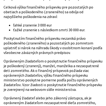
Celková výška finančného príspevku pre pozostalých po
obetiach a poškodeného (zraneného) sa odvíja od
najvyššieho poškodenia na zdraví:
ľahké zranenie 3 000 eur
ťažké zranenie s následkom smrti 30 000 eur.
Poskytnutím finančného príspevku nezaniká právo
poškodeného (zraneného) a pozostalých po zomretom
uplatniť si nárok na náhradu škody v osobitnom konaní podľa
všeobecne záväzných právnych predpisov.
Oprávneným žiadateľom o poskytnutie finančného príspevku
je poškodený (zranený), manžel, manželka a nezaopatrené
deti zomretého. Ak o finančný príspevok požiada viac
oprávnených žiadateľov, výšku finančného príspevku
ministerstvo poskytne pomerne podľa počtu oprávnených
žiadateľov
.
Vzor žiadosti o poskytnutie finančného príspevku
je zverejnený na webovom sídle ministerstva.
Oprávnený žiadateľ alebo jeho zákonný zástupca, ak je
oprávneným žiadateľom nezaopatrené dieťa zomretého,