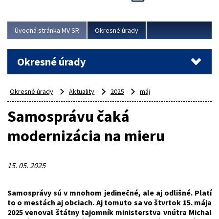
Novinky predstavili na...
Viac
Úvodná stránka MV SR
Okresné úrady
Okresné úrady
Okresné úrady
Aktuality
2025
máj
Samosprávu čaká
modernizácia na mieru
15. 05. 2025
Samosprávy sú v mnohom jedinečné, ale aj odlišné. Platí
to o mestách aj obciach. Aj tomuto sa vo štvrtok 15. mája
2025 venoval štátny tajomník ministerstva vnútra Michal