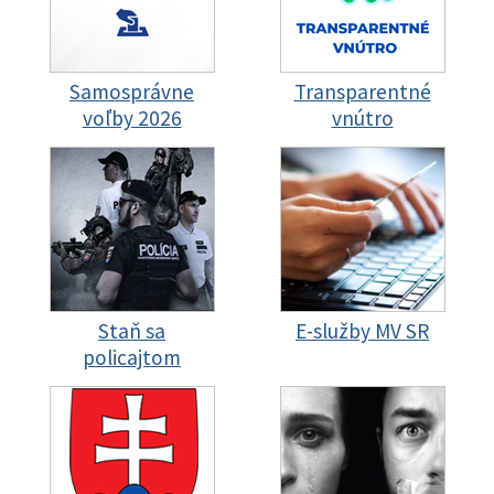
Samosprávne
Transparentné
voľby 2026
vnútro
Staň sa
E-služby MV SR
policajtom