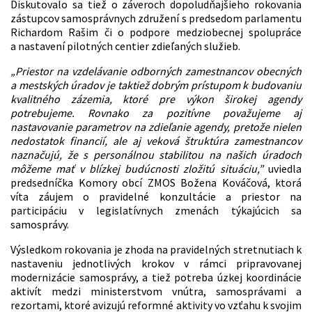
Diskutovalo sa tiež o záveroch dopoludňajšieho rokovania
zástupcov samosprávnych združení s predsedom parlamentu
Richardom Rašim či o podpore medziobecnej spolupráce
a nastavení pilotných centier zdieľaných služieb.
„Priestor na vzdelávanie odborných zamestnancov obecných
a mestských úradov je taktiež dobrým prístupom k budovaniu
kvalitného zázemia, ktoré pre výkon širokej agendy
potrebujeme. Rovnako za pozitívne považujeme aj
nastavovanie parametrov na zdieľanie agendy, pretože nielen
nedostatok financií, ale aj veková štruktúra zamestnancov
naznačujú, že s personálnou stabilitou na našich úradoch
môžeme mať v blízkej budúcnosti zložitú situáciu,”
uviedla
predsedníčka Komory obcí ZMOS Božena Kováčová, ktorá
víta záujem o pravidelné konzultácie a priestor na
participáciu v legislatívnych zmenách týkajúcich sa
samosprávy.
Výsledkom rokovania je zhoda na pravidelných stretnutiach k
nastaveniu jednotlivých krokov v rámci pripravovanej
modernizácie samosprávy, a tiež potreba úzkej koordinácie
aktivít medzi ministerstvom vnútra, samosprávami a
rezortami, ktoré avizujú reformné aktivity vo vzťahu k svojim