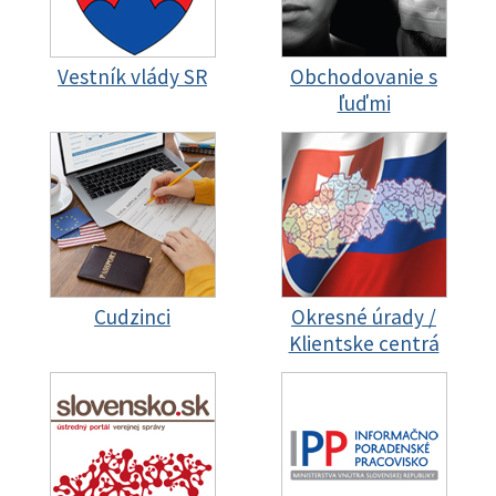
Vestník vlády SR
Obchodovanie s
ľuďmi
Cudzinci
Okresné úrady /
Klientske centrá