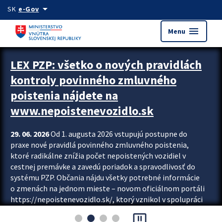
Preskocit na hlavný obsah
arrow_drop_down
SK
e-Gov
menu
Menu
Zastavit automatický posun upútavok
LEX PZP: všetko o nových pravidlách
kontroly povinného zmluvného
poistenia nájdete na
www.nepoistenevozidlo.sk
29. 06. 2026
Od 1. augusta 2026 vstupujú postupne do
praxe nové pravidlá povinného zmluvného poistenia,
ktoré radikálne znížia počet nepoistených vozidiel v
cestnej premávke a zavedú poriadok a spravodlivosť do
systému PZP. Občania nájdu všetky potrebné informácie
o zmenách na jednom mieste – novom oficiálnom portáli
https://nepoistenevozidlo.sk/, ktorý vznikol v spolupráci
Slovenskej kancelárie poisťovateľov (SKP), Slovenskej
pause_presentation
asociácie poisťovní (SLASPO) a Ministerstva vnútra SR.