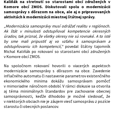
Kaliňák na stretnutí so starostami obcí združených v
Komore obcí ZMOS. Diskutovali spolu o modernizácii
samosprávy s dôrazom na obce, ale aj o pripravovaných
aktivitách k modernizácii miestnej štátnej správy.
„Modernizácia samosprávy musí odrážať realitu v regiónoch.
Ak štát v minulosti odstupňoval kompetencie okresných
úradov, tak priznal, že všetky okresy nie sú rovnaké. A to isté
by sme mali pripustiť aj vo vzťahu k samosprávam a
odstupňovaniu ich kompetencií,“
povedal štátny tajomník
Michal Kaliňák po rokovaní so starostami obcí združených
v Komore obcí ZMOS.
Na spoločnom rokovaní hovorili o viacerých aspektoch
modernizácie samosprávy s dôrazom na obce. Zavedenie
inflačného automatu či nastavenie parametrov existenčného
ekonomického minima dokážu samosprávam pomôcť
v mimoriadne náročnom období. V rámci diskusie sa otvorila
aj téma minimálnych štandardov pre zachovanie obecnej
samosprávnosti, keďže dlhodobo je možné sledovať, že
v niektorých obciach nie je záujem viesť samosprávu z pozície
starostu či obecných poslancov.