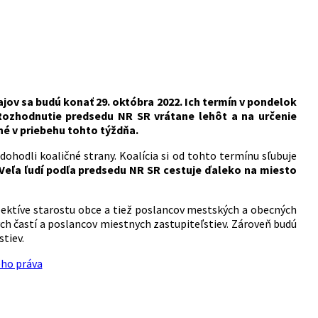
ov sa budú konať 29. októbra 2022. Ich termín v pondelok
. Rozhodnutie predsedu NR SR vrátane lehôt a na určenie
né v priebehu tohto týždňa.
ohodli koaličné strany. Koalícia si od tohto termínu sľubuje
Veľa ľudí podľa predsedu NR SR cestuje ďaleko na miesto
.
spektíve starostu obce a tiež poslancov mestských a obecných
ých častí a poslancov miestnych zastupiteľstiev. Zároveň budú
tiev.
ého práva