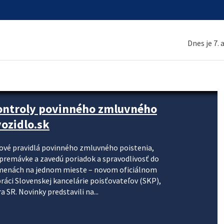
Dnes je 7.
kontroly povinného zmluvného
ozidlo.sk
nové pravidlá povinného zmluvného poistenia,
j premávke a zavedú poriadok a spravodlivosť do
zmenách na jednom mieste – novom oficiálnom
práci Slovenskej kancelárie poisťovateľov (SKP),
 SR. Novinky predstavili na...