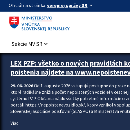
Preskocit na hlavný obsah
arrow_drop_down
verejnej správy SR
Oficiálna stránka
Sekcie MV SR
keyboard_arrow_down
Zastavit automatický posun upútavok
LEX PZP: všetko o nových pravidlách 
poistenia nájdete na www.nepoistenev
29. 06. 2026
Od 1. augusta 2026 vstupujú postupne do praxe 
ktoré radikálne znížia počet nepoistených vozidiel v cestne
systému PZP. Občania nájdu všetky potrebné informácie o 
portáli https://nepoistenevozidlo.sk/, ktorý vznikol v spolu
Slovenskej asociácie poisťovní (SLASPO) a Ministerstva vnútra
Viac