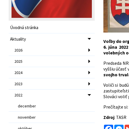
Úvodná stránka
Aktuality
Voľby do or
6. júna 202
2026
volebných o
2025
Predseda NR 
vyššiu účasť
2024
svojho trval
2023
Voliči si bu
zastupiteľsti
2022
Slováci voliť
december
Prečítajte si:
Zdroj
: TASR
november
Facebo
Me
október