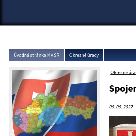
Úvodná stránka MV SR
Okresné úrady
Okresné úra
Spojen
06. 06. 2022