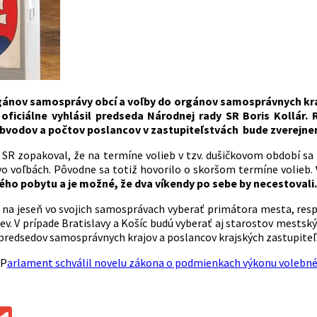
gánov samosprávy obcí a voľby do orgánov samosprávnych kraj
2 oficiálne vyhlásil predseda Národnej rady SR Boris Kollár
bvodov a počtov poslancov v zastupiteľstvách bude zverejne
SR zopakoval, že na termíne volieb v tzv. dušičkovom období sa d
 vo voľbách. Pôvodne sa totiž hovorilo o skoršom termíne volieb.
ého pobytu a je možné, že dva víkendy po sebe by necestovali
dú na jeseň vo svojich samosprávach vyberať primátora mesta, re
ev. V prípade Bratislavy a Košíc budú vyberať aj starostov mestsk
 predsedov samosprávnych krajov a poslancov krajských zastupiteľs
 P
arlament schválil novelu zákona o podmienkach výkonu volebn
ok
ssenger
Gmail