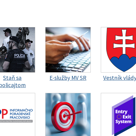
Staň sa
E-služby MV SR
Vestník vlád
policajtom