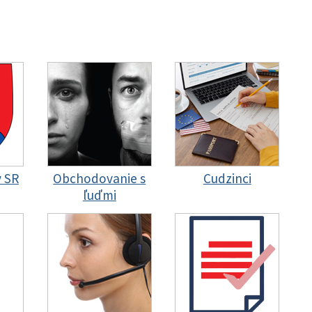
y SR
Obchodovanie s
Cudzinci
ľuďmi