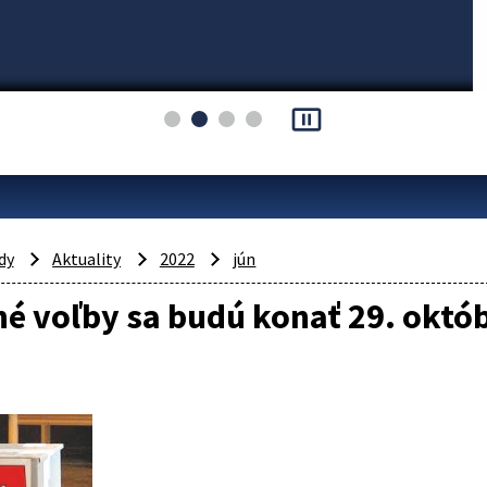
pause_presentation
dy
Aktuality
2022
jún
é voľby sa budú konať 29. októ