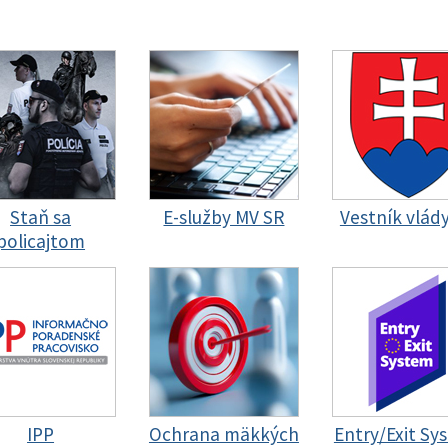
Staň sa
E-služby MV SR
Vestník vlád
policajtom
IPP
Ochrana mäkkých
Entry/Exit Sy