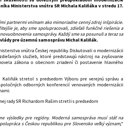
íka Ministerstva vnútra SR Michala Kaliňáka v stredu 17.
kými partnermi vnímam ako mimoriadne cenný zdroj inšpirácie.
ejšie je, aby sme spolupracovali, zdieľali funkčné riešenia a
 znovuobnovenia samosprávy. Každý sme sa posunuli a teraz sa
vlády pre územnú samosprávu Michal Kaliňák.
isterstva vnútra Českej republiky. Diskutovali o modernizácii
ieľaných služieb, ktoré predstavujú nástroj na zvyšovanie
 novela zákona o obecnom zriadení či postavenie hlavného
 Kaliňák stretol s predsedom Výboru pre verejnú správu a
spoločných odborných konferencií venovaných modernizácii
nami.
nej rady SR Richardom Rašim stretli s predsedom
tne výsledky pre regióny. Moderná samospráva musí stáť na
spolupráca s Českou republikou pre Slovensko veľký význam
,“