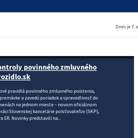
Dnes je 7.
kontroly povinného zmluvného
ozidlo.sk
nové pravidlá povinného zmluvného poistenia,
j premávke a zavedú poriadok a spravodlivosť do
zmenách na jednom mieste – novom oficiálnom
práci Slovenskej kancelárie poisťovateľov (SKP),
 SR. Novinky predstavili na...