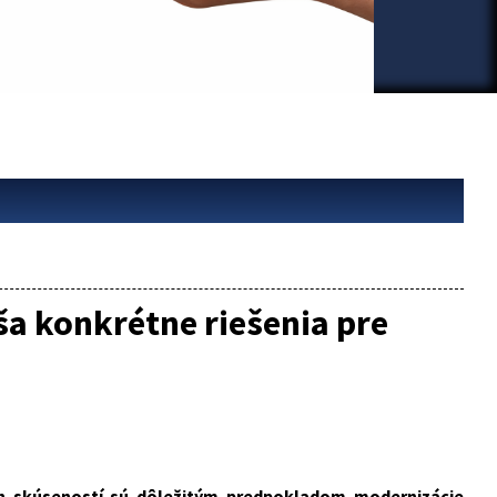
ša konkrétne riešenia pre
ch skúseností sú dôležitým predpokladom modernizácie