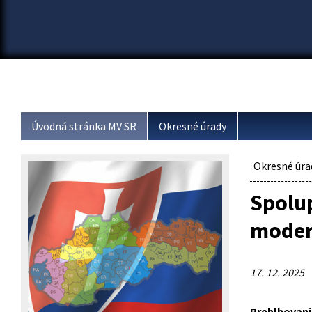
Úvodná stránka MV SR
Okresné úrady
Okresné úra
Spolup
moder
17. 12. 2025
Prehlbovan