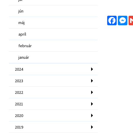
jún
Facebo
Me
máj
apríl
február
január
2024
2023
2022
2021
2020
2019