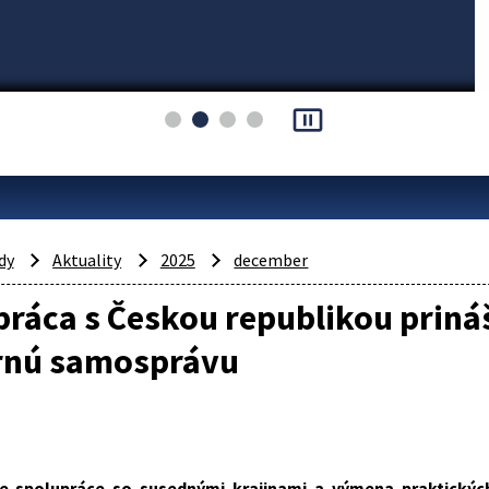
pause_presentation
dy
Aktuality
2025
december
ráca s Českou republikou priná
nú samosprávu
ie spolupráce so susednými krajinami a výmena praktický