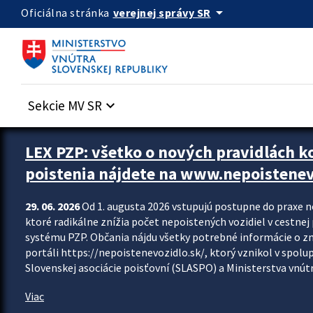
Preskocit na hlavný obsah
arrow_drop_down
verejnej správy SR
Oficiálna stránka
Sekcie MV SR
keyboard_arrow_down
Zastavit automatický posun upútavok
LEX PZP: všetko o nových pravidlách 
poistenia nájdete na www.nepoistenev
29. 06. 2026
Od 1. augusta 2026 vstupujú postupne do praxe 
ktoré radikálne znížia počet nepoistených vozidiel v cestne
systému PZP. Občania nájdu všetky potrebné informácie o 
portáli https://nepoistenevozidlo.sk/, ktorý vznikol v spolu
Slovenskej asociácie poisťovní (SLASPO) a Ministerstva vnútra
Viac