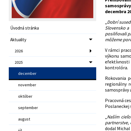
samosprávy.
decembra 20
„
Dobrí sused
Slovensko a Č
Úvodná stránka
posilňovali 
môžeme porov
Aktuality
V rámci prac
2026
výkonu samos
efektívnost
2025
kontrolóra.
december
Rokovania p
regionálny 
november
samosprávy a
október
Pracovná ces
Poslaneckej
september
„
Naším cieľo
august
partnerstve,
dodal Michal 
júl