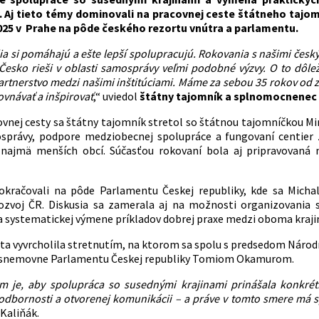
 Aj tieto témy dominovali na pracovnej ceste štátneho tajomn
25 v Prahe na pôde českého rezortu vnútra a parlamentu.
ia si pomáhajú a ešte lepší spolupracujú. Rokovania s našimi čes
esko rieši v oblasti samosprávy veľmi podobné výzvy. O to dôležit
partnerstvo medzi našimi inštitúciami. Máme za sebou 35 rokov od
návať a inšpirovať
,“ uviedol
štátny tajomník a splnomocnenec 
ovnej cesty sa štátny tajomník stretol so štátnou tajomníčkou Min
právy, podpore medziobecnej spolupráce a fungovaní centier zd
i najmä menších obcí. Súčasťou rokovaní bola aj pripravovaná
okračovali na pôde Parlamentu Českej republiky, kde sa Michal
rozvoj ČR. Diskusia sa zamerala aj na možnosti organizovania 
 systematickej výmene príkladov dobrej praxe medzi oboma kraji
ta vyvrcholila stretnutím, na ktorom sa spolu s predsedom Národ
 snemovne Parlamentu Českej republiky Tomiom Okamurom.
m je, aby spolupráca so susednými krajinami prinášala konkré
 odbornosti a otvorenej komunikácii – a práve v tomto smere má 
Kaliňák.