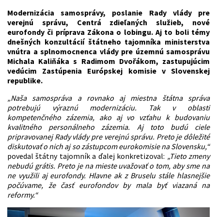
Modernizácia samosprávy, poslanie Rady vlády pre
verejnú správu, Centrá zdieľaných služieb, nové
eurofondy či príprava Zákona o lobingu. Aj to boli témy
dnešných konzultácií štátneho tajomníka ministerstva
vnútra a splnomocnenca vlády pre územnú samosprávu
Michala Kaliňáka s Radimom Dvořákom, zastupujúcim
vedúcim Zastúpenia Európskej komisie v Slovenskej
republike.
„Naša samospráva a rovnako aj miestna štátna správa
potrebujú výraznú modernizáciu. Tak v oblasti
kompetenčného zázemia, ako aj vo vzťahu k budovaniu
kvalitného personálneho zázemia. Aj toto budú ciele
pripravovanej Rady vlády pre verejnú správu. Preto je dôležité
diskutovať o nich aj so zástupcom eurokomisie na Slovensku,“
povedal štátny tajomník a ďalej konkretizoval:
„Tieto zmeny
nebudú grátis. Preto je na mieste uvažovať o tom, aby sme na
ne využili aj eurofondy. Hlavne ak z Bruselu stále hlasnejšie
počúvame, že časť eurofondov by mala byť viazaná na
reformy.“