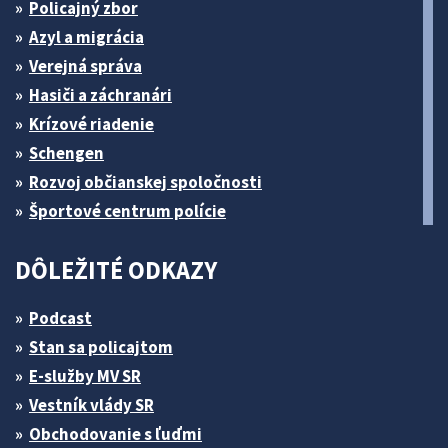
Policajný zbor
Azyl a migrácia
Verejná správa
Hasiči a záchranári
Krízové riadenie
Schengen
Rozvoj občianskej spoločnosti
Športové centrum polície
DÔLEŽITÉ ODKAZY
Podcast
Stan sa policajtom
E-služby MV SR
Vestník vlády SR
Obchodovanie s ľuďmi