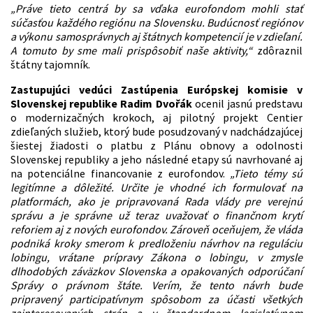
„Práve tieto centrá by sa vďaka eurofondom mohli stať
súčasťou každého regiónu na Slovensku. Budúcnosť regiónov
a výkonu samosprávnych aj štátnych kompetencií je v zdieľaní.
A tomuto by sme mali prispôsobiť naše aktivity,“
zdôraznil
štátny tajomník.
Zastupujúci vedúci Zastúpenia Európskej komisie v
Slovenskej republike Radim Dvořák
ocenil jasnú predstavu
o modernizačných krokoch, aj pilotný projekt Centier
zdieľaných služieb, ktorý bude posudzovaný v nadchádzajúcej
šiestej žiadosti o platbu z Plánu obnovy a odolnosti
Slovenskej republiky a jeho následné etapy sú navrhované aj
na potenciálne financovanie z eurofondov.
„Tieto témy sú
legitímne a dôležité. Určite je vhodné ich formulovať na
platformách, ako je pripravovaná Rada vlády pre verejnú
správu a je správne už teraz uvažovať o finančnom krytí
reforiem aj z nových eurofondov. Zároveň oceňujem,
že vláda
podniká kroky smerom k predloženiu návrhov na reguláciu
lobingu, vrátane prípravy Zákona o lobingu, v zmysle
dlhodobých záväzkov Slovenska a opakovaných odporúčaní
Správy o právnom štáte. Verím, že tento návrh bude
pripravený participatívnym spôsobom za účasti všetkých
zainteresovaných strán a v štandardnom legislatívnom