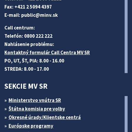
Fax: +421 2 5094 4397
E-mail:
public@minv
.sk
Call centrum:
Telefón: 0800 222 222
Nahlásenie problému:
Kontaktný formulár Call Centra MV SR
PO, UT, ŠT, PIA: 8.00 - 16.00
STREDA: 8.00 - 17.00
SEKCIE MV SR
Ministerstvo vnútra SR
Štátna komisia pre volby
Okresné úrady/Klientske centrá
Európske programy