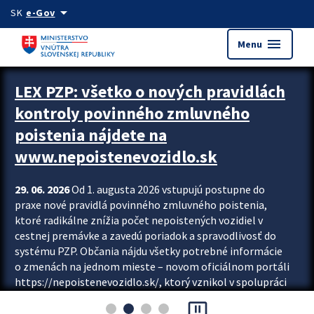
Preskocit na hlavný obsah
arrow_drop_down
SK
e-Gov
menu
Menu
Zastavit automatický posun upútavok
LEX PZP: všetko o nových pravidlách
kontroly povinného zmluvného
poistenia nájdete na
www.nepoistenevozidlo.sk
29. 06. 2026
Od 1. augusta 2026 vstupujú postupne do
praxe nové pravidlá povinného zmluvného poistenia,
ktoré radikálne znížia počet nepoistených vozidiel v
cestnej premávke a zavedú poriadok a spravodlivosť do
systému PZP. Občania nájdu všetky potrebné informácie
o zmenách na jednom mieste – novom oficiálnom portáli
https://nepoistenevozidlo.sk/, ktorý vznikol v spolupráci
Slovenskej kancelárie poisťovateľov (SKP), Slovenskej
pause_presentation
asociácie poisťovní (SLASPO) a Ministerstva vnútra SR.