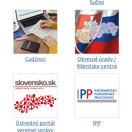
ľuďmi
Cudzinci
Okresné úrady /
Klientske centrá
Ústredný portál
IPP
verejnej správy