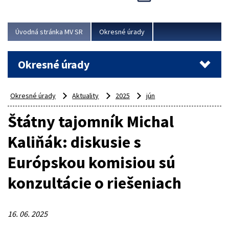
Novinky predstavili na...
Viac
Úvodná stránka MV SR
Okresné úrady
Okresné úrady
Okresné úrady
Aktuality
2025
jún
Štátny tajomník Michal
Kaliňák: diskusie s
Európskou komisiou sú
konzultácie o riešeniach
16. 06. 2025