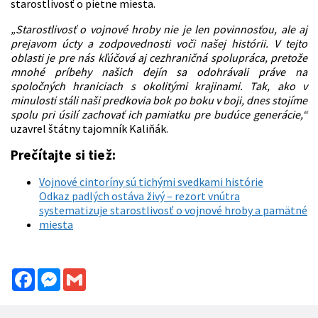
starostlivosť o pietne miesta.
„Starostlivosť o vojnové hroby nie je len povinnosťou, ale aj
prejavom úcty a zodpovednosti voči našej histórii. V tejto
oblasti je pre nás kľúčová aj cezhraničná spolupráca, pretože
mnohé príbehy našich dejín sa odohrávali práve na
spoločných hraniciach s okolitými krajinami. Tak, ako v
minulosti stáli naši predkovia bok po boku v boji, dnes stojíme
spolu pri úsilí zachovať ich pamiatku pre budúce generácie,“
uzavrel štátny tajomník Kaliňák.
Prečítajte si tiež:
Vojnové cintoríny sú tichými svedkami histórie
Odkaz padlých ostáva živý – rezort vnútra
systematizuje starostlivosť o vojnové hroby a pamätné
miesta
Facebook
Messenger
Gmail