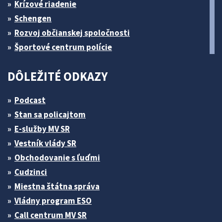
Krízové riadenie
Schengen
Rozvoj občianskej spoločnosti
Športové centrum polície
DÔLEŽITÉ ODKAZY
Podcast
Stan sa policajtom
E-služby MV SR
Vestník vlády SR
Obchodovanie s ľuďmi
Cudzinci
Miestna štátna správa
Vládny program ESO
Call centrum MV SR