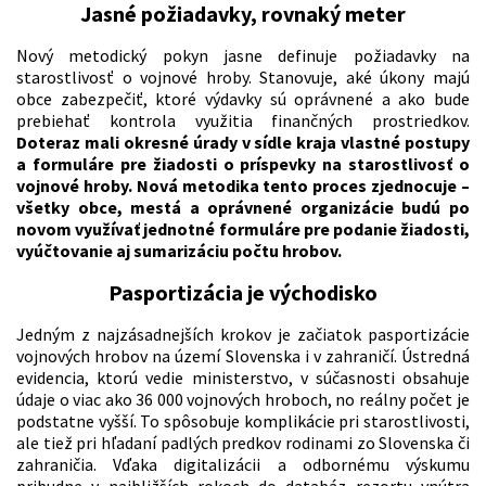
Jasné požiadavky, rovnaký meter
Nový metodický pokyn jasne definuje požiadavky na
starostlivosť o vojnové hroby. Stanovuje, aké úkony majú
obce zabezpečiť, ktoré výdavky sú oprávnené a ako bude
prebiehať kontrola využitia finančných prostriedkov.
Doteraz mali okresné úrady v sídle kraja vlastné postupy
a formuláre pre žiadosti o príspevky na starostlivosť o
vojnové hroby. Nová metodika tento proces zjednocuje –
všetky obce, mestá a oprávnené organizácie budú po
novom využívať jednotné formuláre pre podanie žiadosti,
vyúčtovanie aj sumarizáciu počtu hrobov.
Pasportizácia je východisko
Jedným z najzásadnejších krokov je začiatok pasportizácie
vojnových hrobov na území Slovenska i v zahraničí. Ústredná
evidencia, ktorú vedie ministerstvo, v súčasnosti obsahuje
údaje o viac ako 36 000 vojnových hroboch, no reálny počet je
podstatne vyšší. To spôsobuje komplikácie pri starostlivosti,
ale tiež pri hľadaní padlých predkov rodinami zo Slovenska či
zahraničia. Vďaka digitalizácii a odbornému výskumu