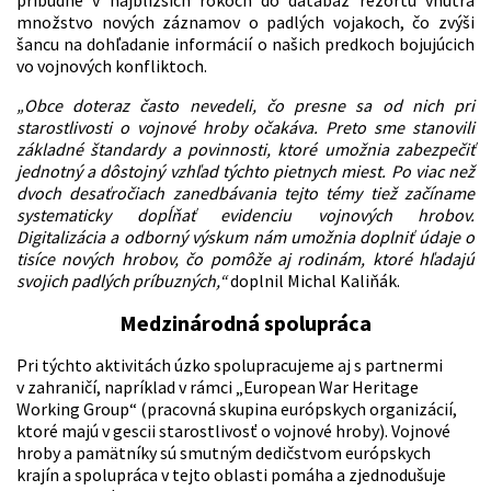
pribudne v najbližších rokoch do databáz rezortu vnútra
množstvo nových záznamov o padlých vojakoch, čo zvýši
šancu na dohľadanie informácií o našich predkoch bojujúcich
vo vojnových konfliktoch.
„Obce doteraz často nevedeli, čo presne sa od nich pri
starostlivosti o vojnové hroby očakáva. Preto sme stanovili
základné štandardy a povinnosti, ktoré umožnia zabezpečiť
jednotný a dôstojný vzhľad týchto pietnych miest. Po viac než
dvoch desaťročiach zanedbávania tejto témy tiež začíname
systematicky dopĺňať evidenciu vojnových hrobov.
Digitalizácia a odborný výskum nám umožnia doplniť údaje o
tisíce nových hrobov, čo pomôže aj rodinám, ktoré hľadajú
svojich padlých príbuzných,“
doplnil Michal Kaliňák.
Medzinárodná spolupráca
Pri týchto aktivitách úzko spolupracujeme aj s partnermi
v zahraničí, napríklad v rámci „European War Heritage
Working Group“ (pracovná skupina európskych organizácií,
ktoré majú v gescii starostlivosť o vojnové hroby). Vojnové
hroby a pamätníky sú smutným dedičstvom európskych
krajín a spolupráca v tejto oblasti pomáha a zjednodušuje