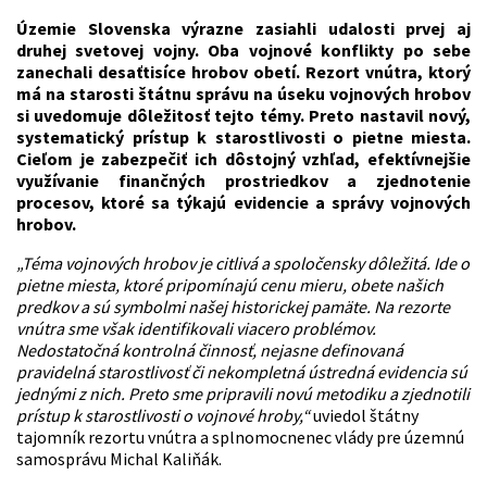
Územie Slovenska výrazne zasiahli udalosti prvej aj
druhej svetovej vojny. Oba vojnové konflikty po sebe
zanechali desaťtisíce hrobov obetí. Rezort vnútra, ktorý
má na starosti štátnu správu na úseku vojnových hrobov
si uvedomuje dôležitosť tejto témy. Preto nastavil nový,
systematický prístup k starostlivosti o pietne miesta.
Cieľom je zabezpečiť ich dôstojný vzhľad, efektívnejšie
využívanie finančných prostriedkov a zjednotenie
procesov, ktoré sa týkajú evidencie a správy vojnových
hrobov.
„Téma vojnových hrobov je citlivá a spoločensky dôležitá. Ide o
pietne miesta, ktoré pripomínajú cenu mieru, obete našich
predkov a sú symbolmi našej historickej pamäte. Na rezorte
vnútra sme však identifikovali viacero problémov.
Nedostatočná kontrolná činnosť, nejasne definovaná
pravidelná starostlivosť či nekompletná ústredná evidencia sú
jednými z nich. Preto sme pripravili novú metodiku a zjednotili
prístup k starostlivosti o vojnové hroby,“
uviedol štátny
tajomník rezortu vnútra a splnomocnenec vlády pre územnú
samosprávu Michal Kaliňák.