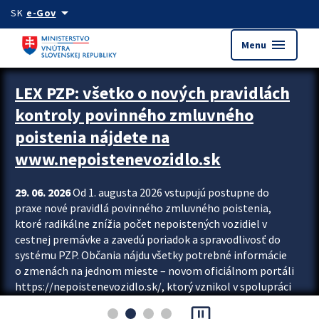
Preskocit na hlavný obsah
arrow_drop_down
SK
e-Gov
menu
Menu
Zastavit automatický posun upútavok
LEX PZP: všetko o nových pravidlách
kontroly povinného zmluvného
poistenia nájdete na
www.nepoistenevozidlo.sk
29. 06. 2026
Od 1. augusta 2026 vstupujú postupne do
praxe nové pravidlá povinného zmluvného poistenia,
ktoré radikálne znížia počet nepoistených vozidiel v
cestnej premávke a zavedú poriadok a spravodlivosť do
systému PZP. Občania nájdu všetky potrebné informácie
o zmenách na jednom mieste – novom oficiálnom portáli
https://nepoistenevozidlo.sk/, ktorý vznikol v spolupráci
Slovenskej kancelárie poisťovateľov (SKP), Slovenskej
pause_presentation
asociácie poisťovní (SLASPO) a Ministerstva vnútra SR.