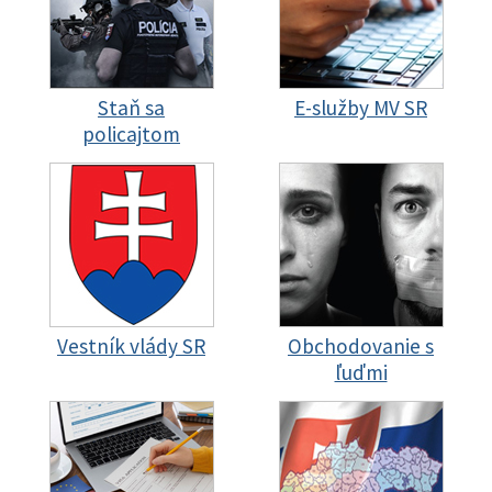
Staň sa
E-služby MV SR
policajtom
Vestník vlády SR
Obchodovanie s
ľuďmi