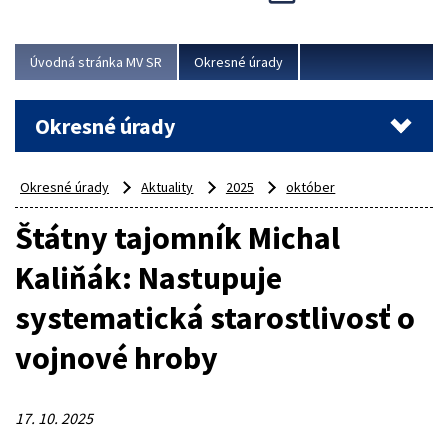
Novinky predstavili na...
Viac
Úvodná stránka MV SR
Okresné úrady
Okresné úrady
Okresné úrady
Aktuality
2025
október
Štátny tajomník Michal
Kaliňák: Nastupuje
systematická starostlivosť o
vojnové hroby
17. 10. 2025