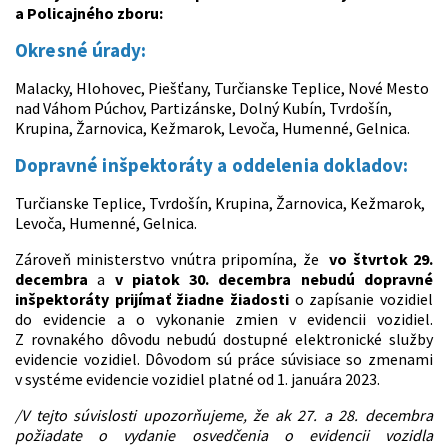
a Policajného zboru:
Okresné úrady:
Malacky, Hlohovec, Piešťany, Turčianske Teplice, Nové Mesto
nad Váhom Púchov, Partizánske, Dolný Kubín, Tvrdošín,
Krupina, Žarnovica, Kežmarok, Levoča, Humenné, Gelnica.
Dopravné inšpektoráty a oddelenia dokladov:
Turčianske Teplice, Tvrdošín, Krupina, Žarnovica, Kežmarok,
Levoča, Humenné, Gelnica.
Zároveň ministerstvo vnútra pripomína, že
vo štvrtok 29.
decembra
a
v piatok 30. decembra
nebudú dopravné
inšpektoráty prijímať žiadne žiadosti
o zapísanie vozidiel
do evidencie a o vykonanie zmien v evidencii vozidiel.
Z rovnakého dôvodu nebudú dostupné elektronické služby
evidencie vozidiel. Dôvodom sú práce súvisiace so zmenami
v systéme evidencie vozidiel platné od 1. januára 2023.
/V tejto súvislosti upozorňujeme, že ak 27. a 28. decembra
požiadate o vydanie osvedčenia o evidencii vozidla