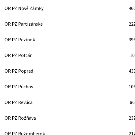
OR PZ Nové Zámky
46
OR PZ Partizánske
22
OR PZ Pezinok
39
OR PZ Poltár
10
OR PZ Poprad
43
OR PZ Púchov
10
OR PZ Revúca
86
OR PZ Rožňava
23
OR PZ Ružomberok
21