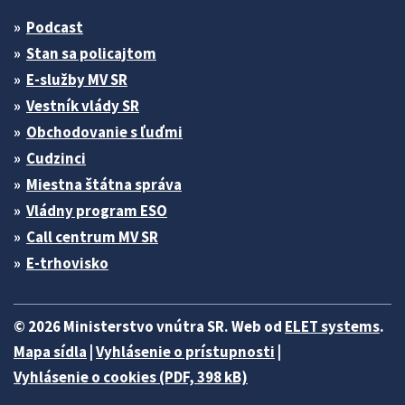
Podcast
Stan sa policajtom
E-služby MV SR
Vestník vlády SR
Obchodovanie s ľuďmi
Cudzinci
Miestna štátna správa
Vládny program ESO
Call centrum MV SR
E-trhovisko
© 2026 Ministerstvo vnútra SR. Web od
ELET systems
.
Mapa sídla
|
Vyhlásenie o prístupnosti
|
Vyhlásenie o cookies (PDF, 398 kB)