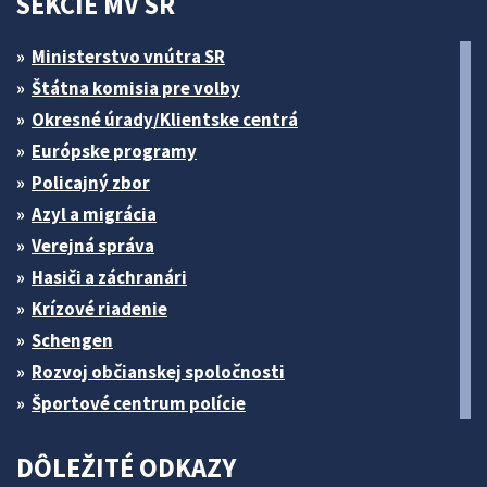
SEKCIE MV SR
Ministerstvo vnútra SR
Štátna komisia pre volby
Okresné úrady/Klientske centrá
Európske programy
Policajný zbor
Azyl a migrácia
Verejná správa
Hasiči a záchranári
Krízové riadenie
Schengen
Rozvoj občianskej spoločnosti
Športové centrum polície
DÔLEŽITÉ ODKAZY