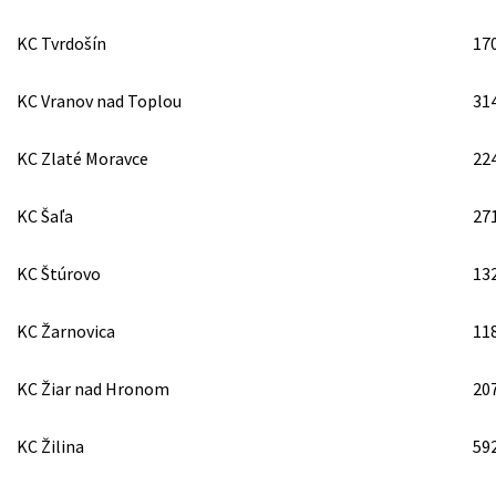
KC Tvrdošín
17
KC Vranov nad Toplou
31
KC Zlaté Moravce
22
KC Šaľa
27
KC Štúrovo
13
KC Žarnovica
11
KC Žiar nad Hronom
20
KC Žilina
59