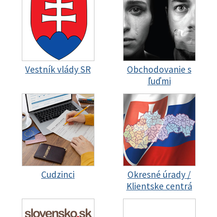
Vestník vlády SR
Obchodovanie s
ľuďmi
Cudzinci
Okresné úrady /
Klientske centrá