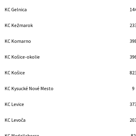
KC Gelnica
14
KC Kežmarok
23
KC Komarno
39
KC Košice-okolie
39
KC Košice
82
KC Kysucké Nové Mesto
9
KC Levice
37
KC Levoča
20
KC Medzilaborce
82