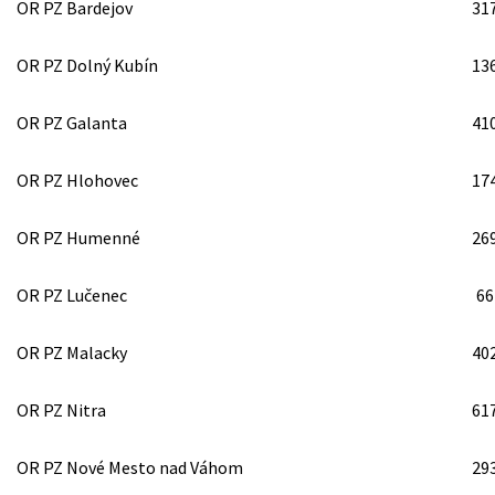
OR PZ Bardejov
31
OR PZ Dolný Kubín
13
OR PZ Galanta
41
OR PZ Hlohovec
17
OR PZ Humenné
26
OR PZ Lučenec
66
OR PZ Malacky
40
OR PZ Nitra
61
OR PZ Nové Mesto nad Váhom
29