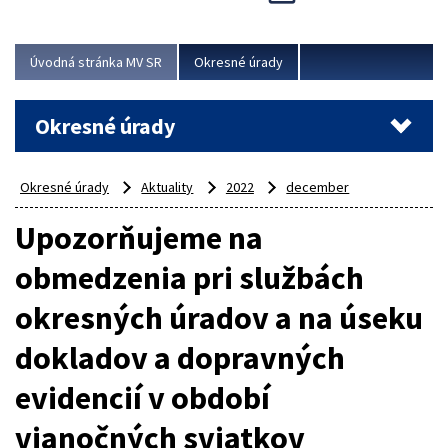
Novinky predstavili na...
Viac
Úvodná stránka MV SR
Okresné úrady
Okresné úrady
Okresné úrady
Aktuality
2022
december
Upozorňujeme na
obmedzenia pri službách
okresných úradov a na úseku
dokladov a dopravných
evidencií v období
vianočných sviatkov