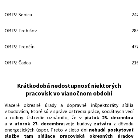
OR PZ Senica
24
OR PZ Trebišov
28
OR PZ Trenčín
47
OR PZ Čadca
21
Krátkodobá nedostupnosť niektorých
pracovísk vo vianočnom období
Viaceré okresné úrady a dopravné inšpektoráty sídlia
v budovách, ktoré sú v správe Ústredia práce, sociálnych vecí
a rodiny. Ústredie oznámilo, že
v piatok 23. decembra
a
v utorok 27. decembra
svoje budovy
zatvára
z dôvodu
energetických úspor. Preto v tieto dni
nebudú poskytovať
služby tam sídliace pracoviská okresných úradov