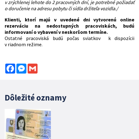
v zrýchlenej lehote do 2 pracovných dní, je potrebné požiadať
o doručenie na adresu pobytu či sídla držiteľa vozidla./
Klienti, ktorí majú v uvedené dni vytvorenú online
rezerváciu na nedostupných pracoviskách, budú
informovaní o vybavení v neskoršom termín
e
.
Ostatné pracoviská budú počas sviatkov k dispozícii
v riadnom režime.
Facebook
Messenger
Gmail
Dôležité oznamy