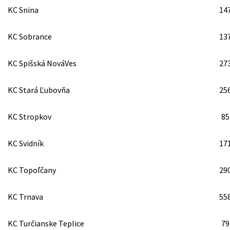
KC Snina
14
KC Sobrance
13
KC Spišská NováVes
27
KC Stará Ľubovňa
25
KC Stropkov
85
KC Svidník
17
KC Topoľčany
29
KC Trnava
55
KC Turčianske Teplice
79