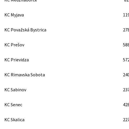
KC Myjava
11
KC Považská Bystrica
27
KC Prešov
58
KC Prievidza
57
KC Rimavska Sobota
24
KC Sabinov
23
KC Senec
42
KC Skalica
22