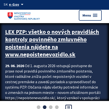
Preskocit na hlavný obsah
arrow_drop_down
SK
e-Gov
menu
Menu
Zastavit automatický posun upútavok
LEX PZP: všetko o nových pravidlách
kontroly povinného zmluvného
poistenia nájdete na
www.nepoistenevozidlo.sk
29. 06. 2026
Od 1. augusta 2026 vstupujú postupne do
praxe nové pravidlá povinného zmluvného poistenia,
ktoré radikálne znížia počet nepoistených vozidiel v
cestnej premávke a zavedú poriadok a spravodlivosť do
systému PZP. Občania nájdu všetky potrebné informácie
o zmenách na jednom mieste – novom oficiálnom portáli
https://nepoistenevozidlo.sk/, ktorý vznikol v spolupráci
Slovenskej kancelárie poisťovateľov (SKP), Slovenskej
pause_presentation
asociácie poisťovní (SLASPO) a Ministerstva vnútra SR.