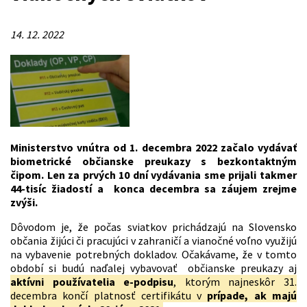
14. 12. 2022
Ministerstvo vnútra od 1. decembra 2022 začalo vydávať
biometrické občianske preukazy s bezkontaktným
čipom. Len za prvých 10 dní vydávania sme prijali takmer
44-tisíc žiadostí a konca decembra sa záujem zrejme
zvýši.
Dôvodom je, že počas sviatkov prichádzajú na Slovensko
občania žijúci či pracujúci v zahraničí a vianočné voľno využijú
na vybavenie potrebných dokladov. Očakávame, že v tomto
období si budú naďalej vybavovať občianske preukazy aj
aktívni používatelia e-podpisu
, ktorým najneskôr 31.
decembra končí platnosť certifikátu v
prípade, ak majú