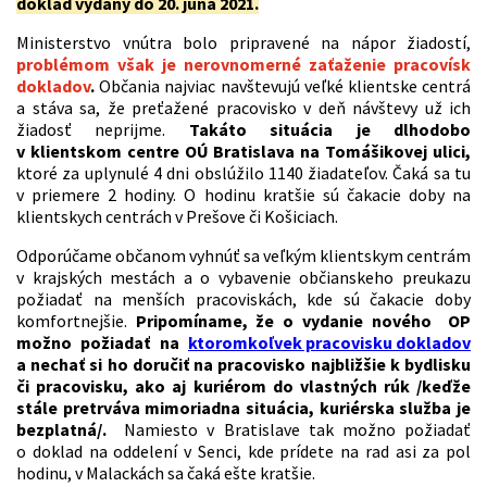
doklad vydaný do 20. júna 2021.
Ministerstvo vnútra bolo pripravené na nápor žiadostí,
problémom však je nerovnomerné zaťaženie pracovísk
dokladov
.
Občania najviac navštevujú veľké klientske centrá
a stáva sa, že preťažené pracovisko v deň návštevy už ich
žiadosť neprijme.
Takáto situácia je dlhodobo
v klientskom centre OÚ Bratislava na Tomášikovej ulici,
ktoré za uplynulé 4 dni obslúžilo 1140 žiadateľov. Čaká sa tu
v priemere 2 hodiny. O hodinu kratšie sú čakacie doby na
klientskych centrách v Prešove či Košiciach.
Odporúčame občanom vyhnúť sa veľkým klientskym centrám
v krajských mestách a o vybavenie občianskeho preukazu
požiadať na menších pracoviskách, kde sú čakacie doby
komfortnejšie.
Pripomíname, že o vydanie nového OP
možno požiadať na
ktoromkoľvek pracovisku dokladov
a nechať si ho doručiť na pracovisko najbližšie k bydlisku
či pracovisku, ako aj kuriérom do vlastných rúk /keďže
stále pretrváva mimoriadna situácia, kuriérska služba je
bezplatná/.
Namiesto v Bratislave tak možno požiadať
o doklad na oddelení v Senci, kde prídete na rad asi za pol
hodinu, v Malackách sa čaká ešte kratšie.