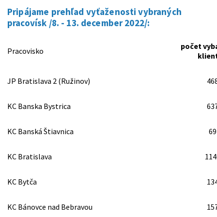
Pripájame prehľad vyťaženosti vybraných
pracovísk /8. - 13. december 2022/:
počet vyb
Pracovisko
klien
JP Bratislava 2 (Ružinov)
46
KC Banska Bystrica
63
KC Banská Štiavnica
69
KC Bratislava
114
KC Bytča
13
KC Bánovce nad Bebravou
15