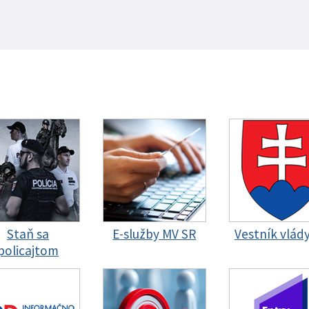
Staň sa
E-služby MV SR
Vestník vlád
policajtom