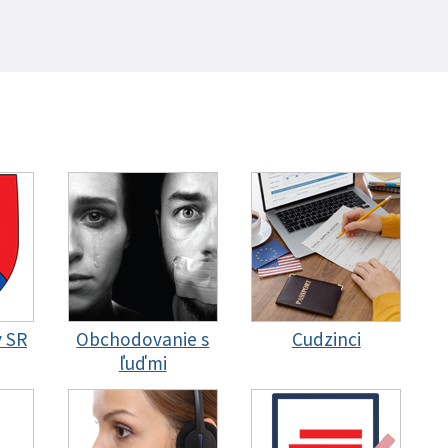
y SR
Obchodovanie s
Cudzinci
ľuďmi