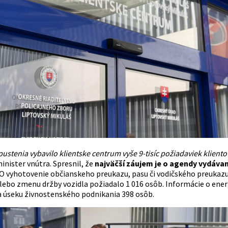
ustenia vybavilo klientske centrum vyše 9-tisíc požiadaviek klientov
nister vnútra. Spresnil, že
najväčší záujem je o agendy vydávan
 O vyhotovenie občianskeho preukazu, pasu či vodičského preukazu 
alebo zmenu držby vozidla požiadalo 1 016 osôb. Informácie o ener
a úseku živnostenského podnikania 398 osôb.