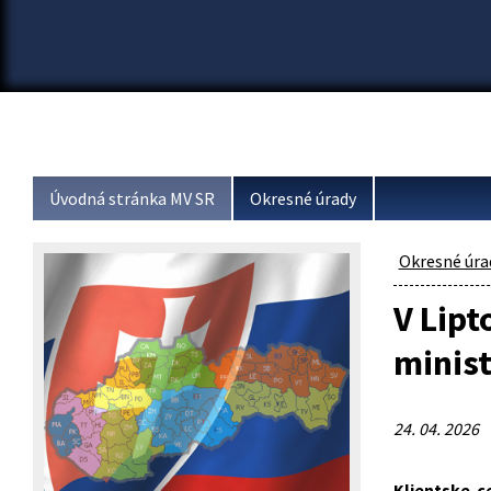
Úvodná stránka MV SR
Okresné úrady
Okresné úra
V Lipt
minist
24. 04. 2026
Klientske c