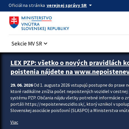
Preskocit na hlavný obsah
arrow_drop_down
verejnej správy SR
Oficiálna stránka
Sekcie MV SR
keyboard_arrow_down
Zastavit automatický posun upútavok
LEX PZP: všetko o nových pravidlách 
poistenia nájdete na www.nepoistenev
29. 06. 2026
Od 1. augusta 2026 vstupujú postupne do praxe 
ktoré radikálne znížia počet nepoistených vozidiel v cestne
systému PZP. Občania nájdu všetky potrebné informácie o 
portáli https://nepoistenevozidlo.sk/, ktorý vznikol v spolu
Slovenskej asociácie poisťovní (SLASPO) a Ministerstva vnútra
Viac