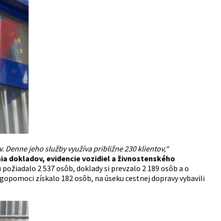
. Denne jeho služby využíva približne 230 klientov,“
ia dokladov, evidencie vozidiel a živnostenského
požiadalo 2 537 osôb, doklady si prevzalo 2 189 osôb a o
gopomoci získalo 182 osôb, na úseku cestnej dopravy vybavili