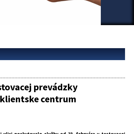
stovacej prevádzky
 klientske centrum
ulici poskytovalo služby od 23. februára v testovacej