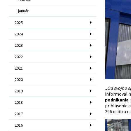
január
2025
2024
2023
2022
2021
2020
„Od svojho sp
2019
informoval mi
podnikania
.
2018
prihlásenie 
296 osôb a n
2017
2016