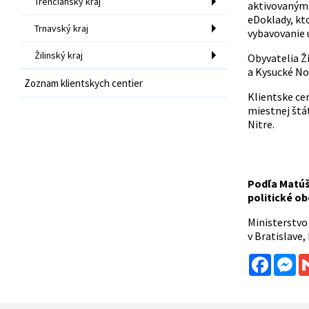
Trenčiansky kraj
aktivovanými
eDoklady, kto
Trnavský kraj
vybavovanie 
Žilinský kraj
Obyvatelia Ži
a Kysucké No
Zoznam klientskych centier
Klientske cen
miestnej štá
Nitre.
Podľa Matúš
politické o
Ministerstvo 
v Bratislave
Facebo
Me