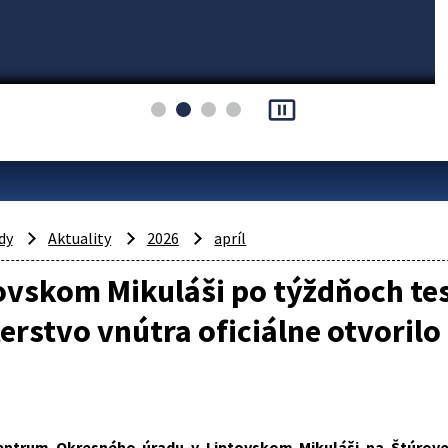
pause_presentation
dy
Aktuality
2026
apríl
ovskom Mikuláši po týždňoch te
erstvo vnútra oficiálne otvorilo
entrum Okresného úradu v Liptovskom Mikuláši na Štúrovej 