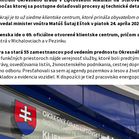
očas ktorej sa postupne dolaďovali procesy aj technické deta
kraji je to už siedme klientske centrum, ktoré prináša obyvateľom o
vedal minister vnútra Matúš Šutaj Eštok v piatok 24. apríla 2026
enska ide o 69. oficiálne otvorené klientske centrum, pričom a
trá v Michalovciach a v Pezinku.
ra sa stará 55 zamestnancov pod vedením prednostu Okresnéh
funkčných priestoroch nájde verejnosť služby, ktoré boli predtým
rávy, osvedčovania listín, živnostenského podnikania, cestnej dop
o odboru. Presťahovali sa sem aj agendy pozemkov a lesov a životn
ladov a evidencia vozidiel. K dispozícii je tiež pracovisko energop