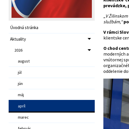
prevádzke, p
„
V Žilinskom 
službám,“
po
Úvodná stránka
V rámci Slov
klientske cen
Aktuality
O chod cent
2026
moderných a 
vnútornej sp
august
organizačnéh
oddelenie dok
júl
jún
máj
apríl
marec
február