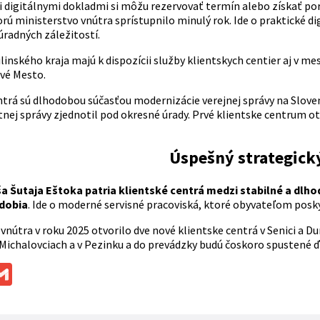
 digitálnymi dokladmi si môžu rezervovať termín alebo získať por
rú ministerstvo vnútra sprístupnilo minulý rok. Ide o praktické di
úradných záležitostí.
linského kraja majú k dispozícii služby klientskych centier aj v me
vé Mesto.
trá sú dlhodobou súčasťou modernizácie verejnej správy na Slovens
tnej správy zjednotil pod okresné úrady. Prvé klientske centrum ot
Úspešný strategick
a Šutaja Eštoka patria klientské centrá medzi stabilné a dlh
bdobia
. Ide o moderné servisné pracoviská, ktoré obyvateľom posky
vnútra v roku 2025 otvorilo dve nové klientske centrá v Senici a Du
, Michalovciach a v Pezinku a do prevádzky budú čoskoro spustené
ok
ssenger
Gmail