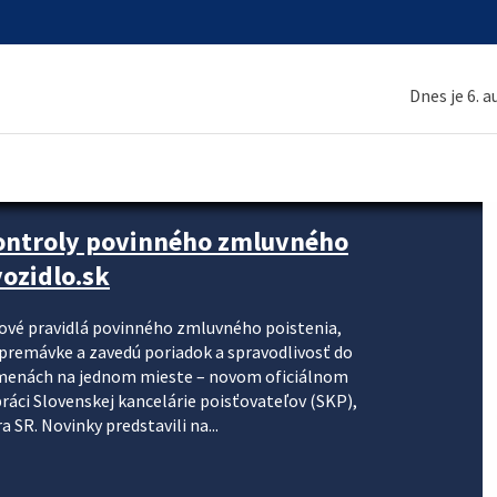
Dnes je 6. 
kontroly povinného zmluvného
ozidlo.sk
nové pravidlá povinného zmluvného poistenia,
j premávke a zavedú poriadok a spravodlivosť do
zmenách na jednom mieste – novom oficiálnom
práci Slovenskej kancelárie poisťovateľov (SKP),
 SR. Novinky predstavili na...