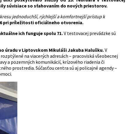
ily súvisiace so sťahovaním do nových priestorov.
kresu jednoduchší, rýchlejší a komfortnejší prístup k
 pri príležitosti oficiálneho otvorenia.
ktuálne ich funguje spolu 71.
V testovacej prevádzke sú
o úradu v Liptovskom Mikuláši Jakuba Halušku.
V
 rozptýlené na viacerých adresách – pracoviská všeobecnej
ravy a pozemných komunikácií, krízového riadenia či
ého prostredia. Súčasťou centra sú aj policajné agendy –
omoci.