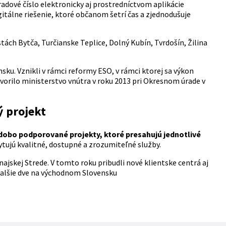
adové číslo elektronicky aj prostredníctvom aplikácie
gitálne riešenie, ktoré občanom šetrí čas a zjednodušuje
stách Bytča, Turčianske Teplice, Dolný Kubín, Tvrdošín, Žilina
ku. Vznikli v rámci reformy ESO, v rámci ktorej sa výkon
vorilo ministerstvo vnútra v roku 2013 pri Okresnom úrade v
ý projekt
odobo podporované projekty, ktoré presahujú jednotlivé
tujú kvalitné, dostupné a zrozumiteľné služby.
najskej Strede. V tomto roku pribudli nové klientske centrá aj
 ďalšie dve na východnom Slovensku