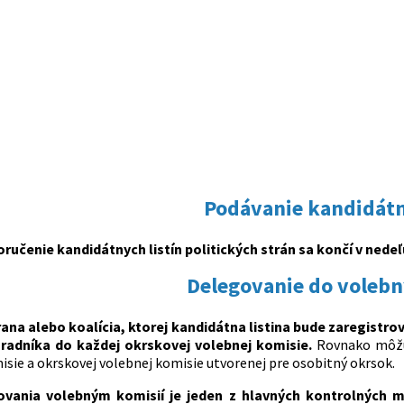
Podávanie kandidátn
ručenie kandidátnych listín politických strán sa končí v nedeľu 
Delegovanie do volebn
rana alebo koalícia, ktorej kandidátna listina bude zaregistr
radníka do každej okrskovej volebnej komisie.
Rovnako môžu 
isie a okrskovej volebnej komisie utvorenej pre osobitný okrsok.
vania volebným komisií je jeden z hlavných kontrolných m