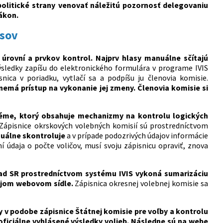
politické strany venovať náležitú pozornosť delegovaniu
ákon.
asov
úrovní a prvkov kontrol. Najprv hlasy manuálne sčítajú
ýsledky zapíšu do elektronického formulára v programe IVIS
ica v poriadku, vytlačí sa a podpíšu ju členovia komisie.
nemá prístup na vykonanie jej zmeny. Členovia komisie si
téme, ktorý obsahuje mechanizmy na kontrolu logických
Zápisnice okrskových volebných komisií sú prostredníctvom
izuálne skontroluje
a v prípade podozrivých údajov informácie
ní údaja o počte voličov, musí svoju zápisnicu opraviť, znova
rad SR prostredníctvom systému IVIS vykoná sumarizáciu
vojom webovom sídle.
Zápisnica okresnej volebnej komisie sa
 v podobe zápisnice Štátnej komisie pre voľby a kontrolu
 oficiálne vyhlásené výsledky volieb. Následne sú na webe