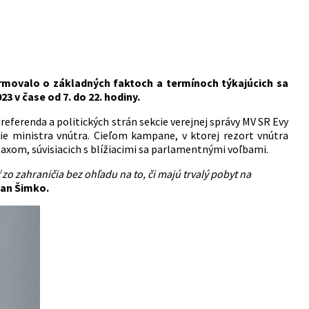
formovalo o základných faktoch a termínoch týkajúcich sa
3 v čase od 7. do 22. hodiny.
referenda a politických strán sekcie verejnej správy MV SR Evy
e ministra vnútra. Cieľom kampane, v ktorej rezort vnútra
axom, súvisiacich s blížiacimi sa parlamentnými voľbami.
zo zahraničia bez ohľadu na to, či majú trvalý pobyt na
van Šimko.