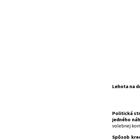
Lehota na do
Politická st
jedného náh
volebnej kom
Spôsob kreo