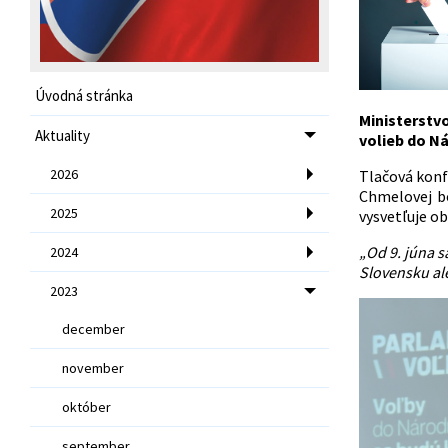
Úvodná stránka
Ministerstv
Aktuality
volieb do Ná
2026
Tlačová konfe
Chmelovej 
2025
vysvetľuje o
„Od 9. júna s
2024
Slovensku ale
2023
december
november
október
september