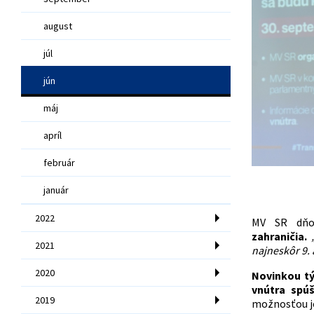
august
júl
jún
máj
apríl
február
január
2022
MV SR d
zahraničia.
2021
najneskôr 9.
2020
Novinkou tý
vnútra spú
2019
možnosťou je