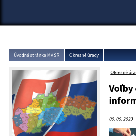
Úvodná stránka MV SR
Okresné úrady
Okresné úra
Voľby 
infor
09. 06. 2023