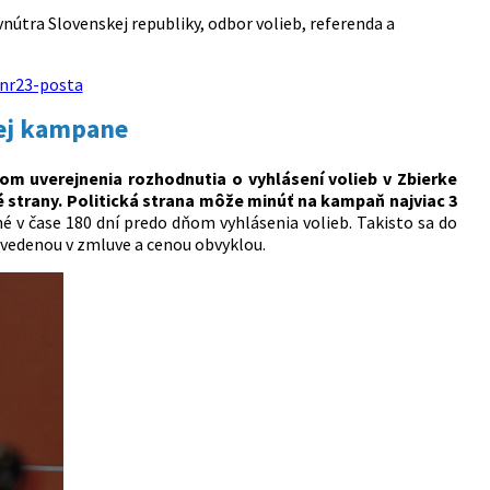
vnútra Slovenskej republiky, odbor volieb, referenda a
nr23-posta
ej kampane
om uverejnenia rozhodnutia o vyhlásení volieb v Zbierke
 strany. Politická strana môže minúť na kampaň najviac 3
é v čase 180 dní predo dňom vyhlásenia volieb. Takisto sa do
uvedenou v zmluve a cenou obvyklou.