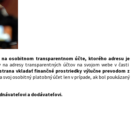
é na osobitnom transparentnom účte, ktorého adresu je
y na adresy transparentných účtov na svojom webe v časti
strana vkladať finančné prostriedky výlučne prevodom z
 svoj osobitný platobný účet len v prípade, ak bol poukázaný
dnávateľovi a dodávateľovi.