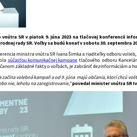
o vnútra SR v piatok 9. júna 2023 na tlačovej konferencii in
rodnej rady SR. Voľby sa budú konať v sobotu 30. septembra 202
rencia ministra vnútra SR Ivana Šimka a riaditeľky odboru volieb, 
bola
súčasťou komunikačnej kampane
tlačového odboru Kancelári
bčanom základné fakty o voľbách, je zabrániť dezinformáciám a ho
a začína volebná kampaň a od 9. júna majú občania, ktorí chcú voliť 
bo nie, lehotu na zaregistrovanie,"
povedal minister vnútra SR I