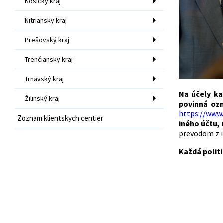
Košický kraj
Nitriansky kraj
Prešovský kraj
Trenčiansky kraj
Trnavský kraj
Na účely ka
Žilinský kraj
povinná ozn
https://www
Zoznam klientskych centier
iného účtu, 
prevodom z i
Každá polit