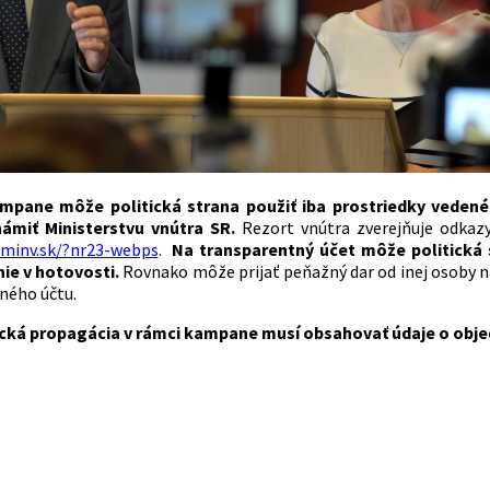
mpane môže politická strana použiť iba prostriedky veden
ámiť Ministerstvu vnútra SR.
Rezort vnútra zverejňuje odkaz
.minv.sk/?nr23-webps
.
Na transparentný účet môže politická 
nie v hotovosti.
Rovnako môže prijať peňažný dar od inej osoby na
ného účtu.
ická propagácia v rámci kampane musí obsahovať údaje o obje