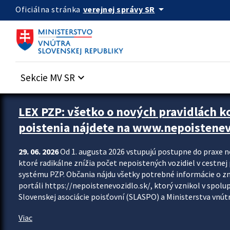
Preskocit na hlavný obsah
arrow_drop_down
verejnej správy SR
Oficiálna stránka
Sekcie MV SR
keyboard_arrow_down
Zastavit automatický posun upútavok
LEX PZP: všetko o nových pravidlách 
poistenia nájdete na www.nepoistenev
29. 06. 2026
Od 1. augusta 2026 vstupujú postupne do praxe 
ktoré radikálne znížia počet nepoistených vozidiel v cestne
systému PZP. Občania nájdu všetky potrebné informácie o 
portáli https://nepoistenevozidlo.sk/, ktorý vznikol v spolu
Slovenskej asociácie poisťovní (SLASPO) a Ministerstva vnútra
Viac