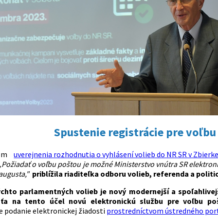
Spustenie registrácie pre voľbu
ňom
uverejnenia rozhodnutia o vyhlásení volieb do NR SR v Zbierk
„Požiadať o voľbu poštou je možné Ministerstvo vnútra SR elektron
 augusta,"
priblížila riaditeľka odboru volieb, referenda a poli
chto parlamentných volieb je nový modernejší a spoľahlivejš
šťa na tento účel novú elektronickú službu pre voľbu po
 podanie elektronickej žiadosti
prostredníctvom ústredného portá