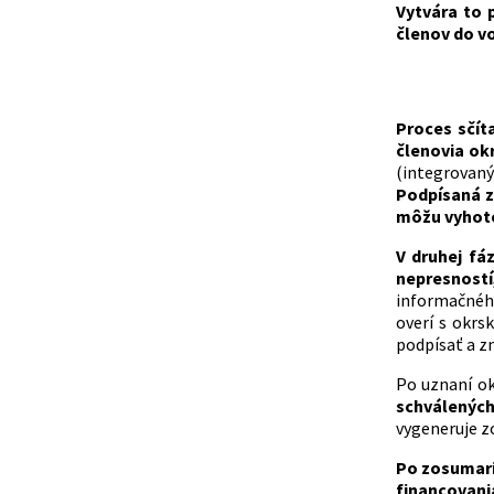
Vytvára to 
členov do vo
Proces sčít
členovia ok
(integrovaný
Podpísaná z
môžu vyhotov
V druhej fá
nepresností
informačnéh
overí s okrs
podpísať a z
Po uznaní o
schválených
vygeneruje z
Po zosumari
financovania