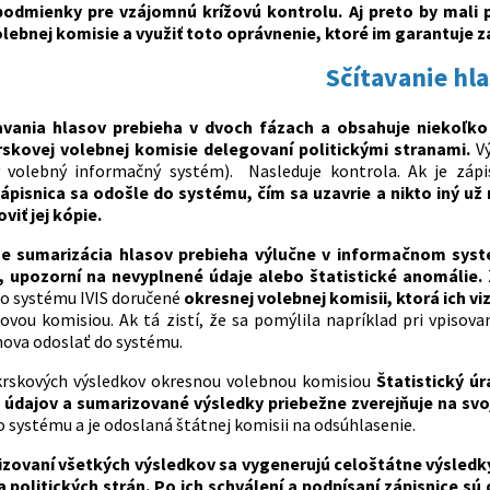
podmienky pre vzájomnú krížovú kontrolu. Aj preto by mali 
lebnej komisie a využiť toto oprávnenie, ktoré im garantuje z
Sčítavanie hl
avania hlasov prebieha v dvoch fázach a obsahuje niekoľko 
rskovej volebnej komisie delegovaní politickými stranami.
V
 volebný informačný systém). Nasleduje kontrola. Ak je zápisn
ápisnica sa odošle do systému, čím sa uzavrie a nikto iný už 
iť jej kópie.
ze sumarizácia hlasov prebieha výlučne v informačnom sys
, upozorní na nevyplnené údaje alebo štatistické anomálie.
o systému IVIS doručené
okresnej volebnej komisii, ktorá ich v
kovou komisiou. Ak tá zistí, že sa pomýlila napríklad pri vpisova
nova odoslať do systému.
krskových výsledkov okresnou volebnou komisiou
Štatistický ú
 údajov a sumarizované výsledky priebežne zverejňuje na s
o systému a je odoslaná štátnej komisii na odsúhlasenie.
zovaní všetkých výsledkov sa vygenerujú celoštátne výsledky
 politických strán. Po ich schválení a podpísaní zápisnice sú