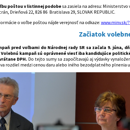
ľbu poštou v listinnej podobe
sa zasiela na adresu: Ministerstvo 
strán, Drieňová 22, 826 86 Bratislava 29, SLOVAK REPUBLIC.
ormácie o voľbe poštou nájde verejnosť na odkaze:
www.minv.sk/?
Začiatok volebn
paň pred voľbami do Národnej rady SR sa začala 9. júna, dň
 Volebnú kampaň sú oprávnené viesť iba kandidujúce politické
 vrátane DPH.
Do tejto sumy sa započítavajú aj výdavky vynaložen
ava rozdiel medzi cenou daru alebo iného bezodplatného plnenia 