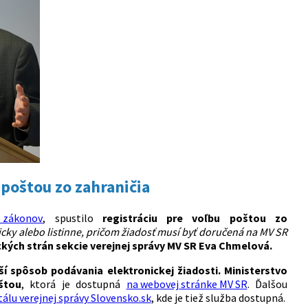
 poštou zo zahraničia
e zákonov
, spustilo
registráciu pre voľbu poštou zo
icky alebo listinne, pričom žiadosť musí byť doručená na MV SR
tických strán sekcie verejnej správy MV SR Eva Chmelová.
í spôsob podávania elektronickej žiadosti. Ministerstvo
štou
, ktorá je dostupná
na webovej stránke MV SR
. Ďalšou
lu verejnej správy Slovensko.sk
, kde je tiež služba dostupná.