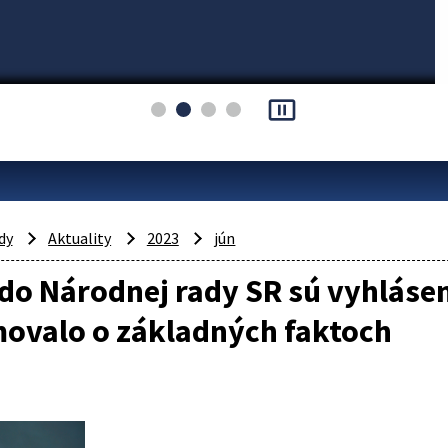
pause_presentation
dy
Aktuality
2023
jún
do Národnej rady SR sú vyhlásen
movalo o základných faktoch