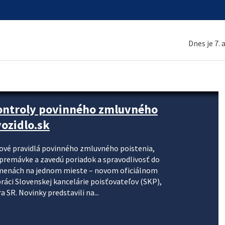
Dnes je 7.
kontroly povinného zmluvného
ozidlo.sk
nové pravidlá povinného zmluvného poistenia,
j premávke a zavedú poriadok a spravodlivosť do
zmenách na jednom mieste – novom oficiálnom
práci Slovenskej kancelárie poisťovateľov (SKP),
 SR. Novinky predstavili na...