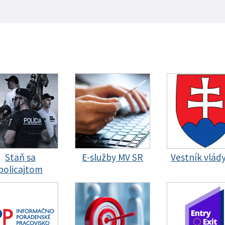
Staň sa
E-služby MV SR
Vestník vlád
policajtom