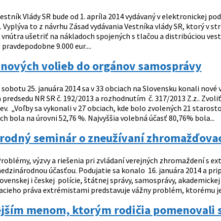
estník Vlády SR bude od 1. apríla 2014 vydávaný v elektronickej p
. Vyplýva to z návrhu Zásad vydávania Vestníka vlády SR, ktorý v s
vnútra ušetriť na nákladoch spojených s tlačou a distribúciou ves
pravdepodobne 9.000 eur....
a nových volieb do orgánov samosprávy
 sobotu 25. januára 2014 sa v 33 obciach na Slovensku konali nové
predsedu NR SR č. 192/2013 a rozhodnutím č. 317/2013 Z.z.. Zvoli
ev. „Voľby sa vykonali v 27 obciach, kde bolo zvolených 21 starost
h bola na úrovni 52,76 %. Najvyššia volebná účasť 80,76% bola...
rodný seminár o zneužívaní zhromažďovac
roblémy, výzvy a riešenia pri zvládaní verejných zhromaždení s
edzinárodnou účasťou. Podujatie sa konalo 16. januára 2014 a prip
venskej i českej polície, štátnej správy, samosprávy, akademickej
ieho práva extrémistami predstavuje vážny problém, ktorému je 
jším menom, ktorým rodičia pomenovali sv