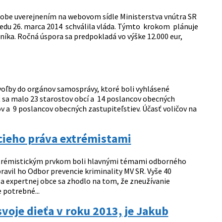
odobe uverejnením na webovom sídle Ministerstva vnútra SR
tredu 26. marca 2014 schválila vláda. Týmto krokom plánuje
tníka. Ročná úspora sa predpokladá vo výške 12.000 eur,
 voľby do orgánov samosprávy, ktoré boli vyhlásené
ť sa malo 23 starostov obcí a 14 poslancov obecných
ov a 9 poslancov obecných zastupiteľstiev. Účasť voličov na
ieho práva extrémistami
 extrémistickým prvkom boli hlavnými témami odborného
ravil ho Odbor prevencie kriminality MV SR. Vyše 40
 a expertnej obce sa zhodlo na tom, že zneužívanie
potrebné...
oje dieťa v roku 2013, je Jakub