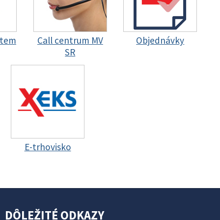
stem
Call centrum MV
Objednávky
SR
E-trhovisko
DÔLEŽITÉ ODKAZY