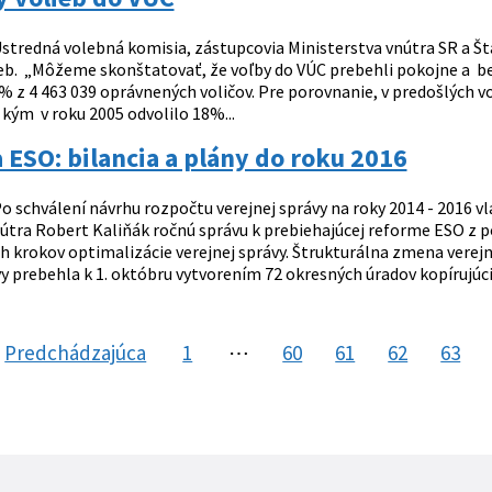
stredná volebná komisia, zástupcovia Ministerstva vnútra SR a Štat
ieb. „Môžeme skonštatovať, že voľby do VÚC prebehli pokojne a be
1% z 4 463 039 oprávnených voličov. Pre porovnanie, v predošlých 
kým v roku 2005 odvolilo 18%...
ESO: bilancia a plány do roku 2016
o schválení návrhu rozpočtu verejnej správy na roky 2014 - 2016 v
nútra Robert Kaliňák ročnú správu k prebiehajúcej reforme ESO z 
h krokov optimalizácie verejnej správy. Štrukturálna zmena verejn
y prebehla k 1. októbru vytvorením 72 okresných úradov kopírujúcic
Predchádzajúca
stránka
1
⋯
60
61
62
63