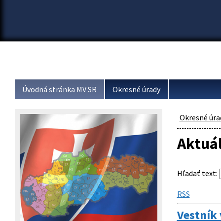
Úvodná stránka MV SR
Okresné úrady
Okresné úra
Aktuá
Hľadať text
:
RSS
Vestník 