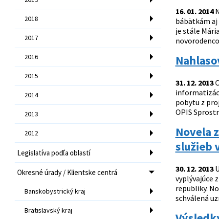
16. 01. 2014
N
2018
bábätkám aj 
je stále Mári
2017
novorodencov 
2016
Nahlasov
2015
31. 12. 2013
O
informatizác
2014
pobytu z pro
OPIS Sprostr
2013
Novela z
2012
služieb 
Legislatíva podľa oblastí
30. 12. 2013
U
Okresné úrady / Klientske centrá
vyplývajúce z
republiky. N
Banskobystrický kraj
schválená uzn
Bratislavský kraj
Výsledk