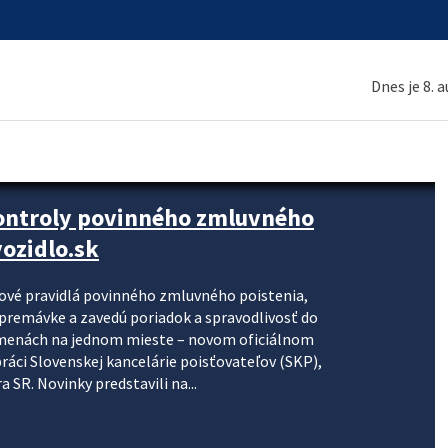
Dnes je 8. 
kontroly povinného zmluvného
ozidlo.sk
nové pravidlá povinného zmluvného poistenia,
j premávke a zavedú poriadok a spravodlivosť do
zmenách na jednom mieste – novom oficiálnom
práci Slovenskej kancelárie poisťovateľov (SKP),
 SR. Novinky predstavili na...