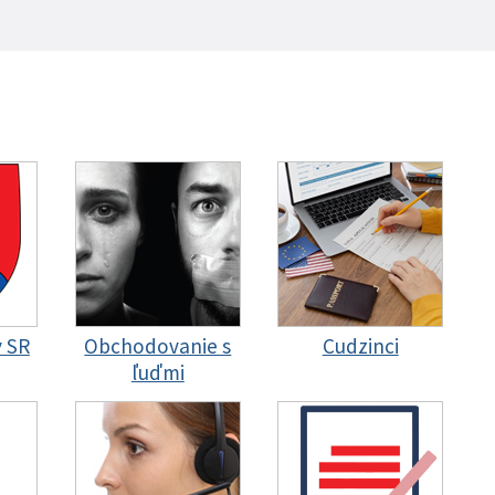
y SR
Obchodovanie s
Cudzinci
ľuďmi