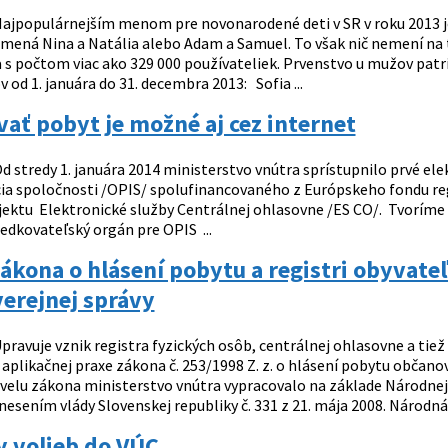
ajpopulárnejším menom pre novonarodené deti v SR v roku 2013 je u
mená Nina a Natália alebo Adam a Samuel. To však nič nemení n
a s počtom viac ako 329 000 používateliek. Prvenstvo u mužov patrí
od 1. januára do 31. decembra 2013: Sofia ...
ať pobyt je možné aj cez internet
d stredy 1. januára 2014 ministerstvo vnútra sprístupnilo prvé e
ia spoločnosti /OPIS/ spolufinancovaného z Európskeho fondu reg
jektu Elektronické služby Centrálnej ohlasovne /ES CO/. Tvoríme
edkovateľský orgán pre OPIS ...
ákona o hlásení pobytu a registri obyvateľ
verejnej správy
pravuje vznik registra fyzických osôb, centrálnej ohlasovne a tiež
 aplikačnej praxe zákona č. 253/1998 Z. z. o hlásení pobytu občano
ovelu zákona ministerstvo vnútra vypracovalo na základe Národnej 
esením vlády Slovenskej republiky č. 331 z 21. mája 2008. Národná
y volieb do VÚC