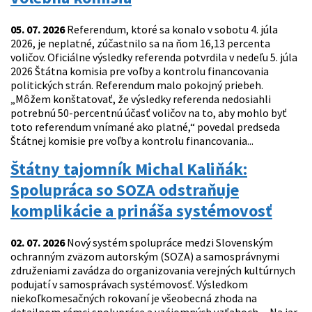
05. 07. 2026
Referendum, ktoré sa konalo v sobotu 4. júla
2026, je neplatné, zúčastnilo sa na ňom 16,13 percenta
voličov. Oficiálne výsledky referenda potvrdila v nedeľu 5. júla
2026 Štátna komisia pre voľby a kontrolu financovania
politických strán. Referendum malo pokojný priebeh.
„Môžem konštatovať, že výsledky referenda nedosiahli
potrebnú 50-percentnú účasť voličov na to, aby mohlo byť
toto referendum vnímané ako platné,“ povedal predseda
Štátnej komisie pre voľby a kontrolu financovania...
Štátny tajomník Michal Kaliňák:
Spolupráca so SOZA odstraňuje
komplikácie a prináša systémovosť
02. 07. 2026
Nový systém spolupráce medzi Slovenským
ochranným zväzom autorským (SOZA) a samosprávnymi
združeniami zavádza do organizovania verejných kultúrnych
podujatí v samosprávach systémovosť. Výsledkom
niekoľkomesačných rokovaní je všeobecná zhoda na