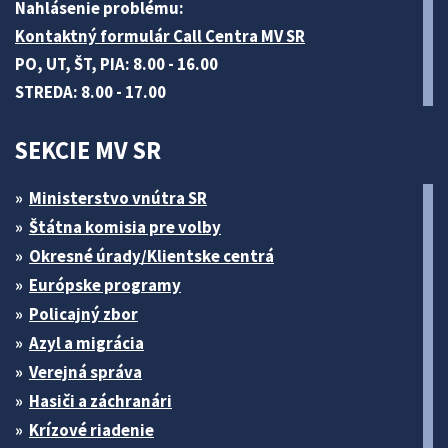
Nahlásenie problému:
Kontaktný formulár Call Centra MV SR
PO, UT, ŠT, PIA: 8.00 - 16.00
STREDA: 8.00 - 17.00
SEKCIE MV SR
Ministerstvo vnútra SR
Štátna komisia pre volby
Okresné úrady/Klientske centrá
Európske programy
Policajný zbor
Azyl a migrácia
Verejná správa
Hasiči a záchranári
Krízové riadenie