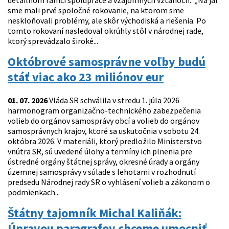
detailnom rámci spolupráce a vzájomných vzťahoch. „Na jar
sme mali prvé spoločné rokovanie, na ktorom sme
neskloňovali problémy, ale skôr východiská a riešenia. Po
tomto rokovaní nasledoval okrúhly stôl v národnej rade,
ktorý sprevádzalo široké...
Októbrové samosprávne voľby budú
stáť viac ako 23 miliónov eur
01. 07. 2026
Vláda SR schválila v stredu 1. júla 2026
harmonogram organizačno-technického zabezpečenia
volieb do orgánov samosprávy obcí a volieb do orgánov
samosprávnych krajov, ktoré sa uskutočnia v sobotu 24.
októbra 2026. V materiáli, ktorý predložilo Ministerstvo
vnútra SR, sú uvedené úlohy a termíny ich plnenia pre
ústredné orgány štátnej správy, okresné úrady a orgány
územnej samosprávy v súlade s lehotami v rozhodnutí
predsedu Národnej rady SR o vyhlásení volieb a zákonom o
podmienkach...
Štátny tajomník Michal Kaliňák:
Úpravou paragrafov chceme umocniť