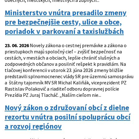
obecných, mestských, miestnych a župných...
Ministerstvo vnútra presadilo zmeny
pre bezpečnejšie cesty, ulice a obce,
poriadok v parkovaní a taxislužbách
23. 06. 2026
Novely zákona o cestnej premávke a zákona o
priestupkoch majú spoločný cieľ – zvýšiť bezpečnosť na
cestách, v mestách a obciach, lepšie chrániť slušných a
zodpovedných občanov a posilniť rešpekt k pravidlám. Na
tlačovej konferencii v utorok 23. júna 2026 zmeny bližšie
predstavili splnomocnenec vlády SR pre územnú samosprávu
a štátny tajomník MV SR Michal Kaliňák, viceprezident PZ
Rastislav Polakovič a riaditeľ odboru dopravnej polície
Prezídia PZ Juraj Tlacháč. „Naším cieľom nie...
Nový zákon o združovaní obcí z dielne
rezortu vnútra posilní spoluprácu obcí
a rozvoj regiónov