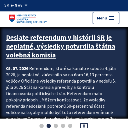
Preskocit na hlavný obsah
arrow_drop_down
SK
e-Gov
menu
Menu
Zastavit automatický posun upútavok
Desiate referendum v histórii SR je
neplatné, výsledky potvrdila štátna
volebná komisia
05. 07. 2026
Referendum, ktoré sa konalo v sobotu 4. júla
2026, je neplatné, zúčastnilo sa na ňom 16,13 percenta
voličov. Oficiálne výsledky referenda potvrdila v nedeľu 5.
júla 2026 Štátna komisia pre voľby a kontrolu
financovania politických strán. Referendum malo
pokojný priebeh. „Môžem konštatovať, že výsledky
referenda nedosiahli potrebnú 50-percentnú účasť
voličov na to, aby mohlo byť toto referendum vnímané
ako platné,“ povedal predseda Štátnej komisie pre voľby
pause_presentation
a kontrolu financovania politických...