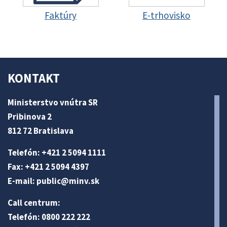
Faktúry
E-trhovisko
KONTAKT
Ministerstvo vnútra SR
Pribinova 2
812 72 Bratislava
Telefón: +421 2 5094 1111
Fax: +421 2 5094 4397
E-mail:
public@minv
.sk
Call centrum:
Telefón: 0800 222 222