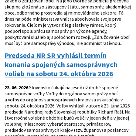
zákon o združovaní obcí. Na jeho tvorbe sa podieľa pracovná
skupina zložená zo zástupcov štátu, samospráv, akademickej
obce, odborného prostredia aj mimovládneho sektora. Tá
dnes na pôde ministerstva vnútra absolvovala svoje prvé
rokovanie. Cieľom je vytvoriť legislatívny rámec, ktorý
podporí spoluprácu samospráv pri výkone agendy,
poskytovaní služieb aj spoločnom rozvoji. „Združovanie obcí
musí byť pre samosprávy výhodou, nie administratívnou...
Predseda NR SR vyhlásil termín
konania spojených samosprávnych
volieb na sobotu 24. októbra 2026
23. 06. 2026
Slovensko čakajú na jeseň už druhé spojené
samosprávne voľby. Voľby do orgánov samosprávy obcí
a voľby do orgánov samosprávnych krajov sa uskutočnia v
sobotu 24. októbra 2026. Voľby vyhlásil v utorok 23. júna 2026
predseda Národnej rady Slovenskej republiky Richard Raši. Na
štvorročné volebné obdobie budú voliči v jeden deň a v jednej
volebnej miestnosti vyberať starostov, primátorov,
predsedov samosprávnych krajov (tzv. županov) a poslancov