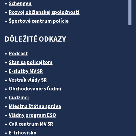
Schengen
Rozvoj občianskej spoločnosti
Športové centrum polície
DÔLEŽITÉ ODKAZY
Podcast
Stan sa policajtom
E-služby MV SR
Vestník vlády SR
Obchodovanie s ľuďmi
Cudzinci
Miestna štátna správa
Vládny program ESO
Call centrum MV SR
E-trhovisko