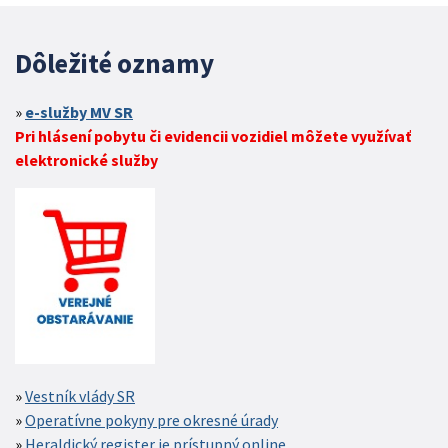
Dôležité oznamy
e-služby MV SR
Pri hlásení pobytu či evidencii vozidiel môžete využívať
elektronické služby
Vestník vlády SR
Operatívne pokyny pre okresné úrady
Heraldický register je prístupný online