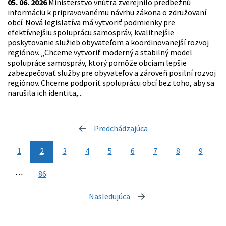
05. 06. 2026
Ministerstvo vnútra zverejnilo predbežnú
informáciu k pripravovanému návrhu zákona o združovaní
obcí. Nová legislatíva má vytvoriť podmienky pre
efektívnejšiu spoluprácu samospráv, kvalitnejšie
poskytovanie služieb obyvateľom a koordinovanejší rozvoj
regiónov. „Chceme vytvoriť moderný a stabilný model
spolupráce samospráv, ktorý pomôže obciam lepšie
zabezpečovať služby pre obyvateľov a zároveň posilní rozvoj
regiónov. Chceme podporiť spoluprácu obcí bez toho, aby sa
narušila ich identita,...
Predchádzajúca
stránka
1
2
3
4
5
6
7
8
9
⋯
86
Nasledujúca
stránka