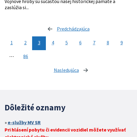
Vojnové hroby sú súčasťou našej historickej pamäte a
zaslúžia si...
Predchádzajúca
stránka
1
2
3
4
5
6
7
8
9
⋯
86
Nasledujúca
stránka
Dôležité oznamy
e-služby MV SR
Pri hlásení pobytu či evidencii vozidiel môžete využívať