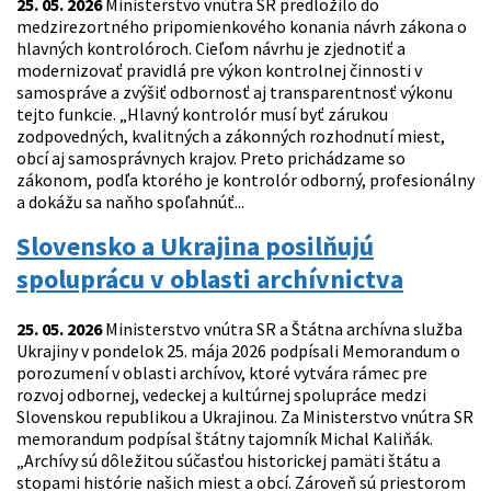
25. 05. 2026
Ministerstvo vnútra SR predložilo do
medzirezortného pripomienkového konania návrh zákona o
hlavných kontrolóroch. Cieľom návrhu je zjednotiť a
modernizovať pravidlá pre výkon kontrolnej činnosti v
samospráve a zvýšiť odbornosť aj transparentnosť výkonu
tejto funkcie. „Hlavný kontrolór musí byť zárukou
zodpovedných, kvalitných a zákonných rozhodnutí miest,
obcí aj samosprávnych krajov. Preto prichádzame so
zákonom, podľa ktorého je kontrolór odborný, profesionálny
a dokážu sa naňho spoľahnúť...
Slovensko a Ukrajina posilňujú
spoluprácu v oblasti archívnictva
25. 05. 2026
Ministerstvo vnútra SR a Štátna archívna služba
Ukrajiny v pondelok 25. mája 2026 podpísali Memorandum o
porozumení v oblasti archívov, ktoré vytvára rámec pre
rozvoj odbornej, vedeckej a kultúrnej spolupráce medzi
Slovenskou republikou a Ukrajinou. Za Ministerstvo vnútra SR
memorandum podpísal štátny tajomník Michal Kaliňák.
„Archívy sú dôležitou súčasťou historickej pamäti štátu a
stopami histórie našich miest a obcí. Zároveň sú priestorom