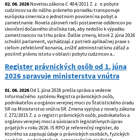
02. 06. 2026
Novelou zákona č. 404/2011 Z. z. o pobyte
cudzincov sa do nášho právneho poriadku transponuje
európska smernica o jednotnom povolení na pobyt a
zamestnanie. Novela zároveň rieši postavenie odídencov po
skončení dočasného útočiska tak, aby nedošlo k výpadku
zamestnancov na trhu práce. Ďalšie zmeny, ktoré 2. júna 2026
schválil parlament, vychádzajú z potrieb aplikačnej praxe s
cieľom zefektívniť konania, znížiť administratívnu záťaž a
posilniť právnu istotu v oblasti pobytu cudzincov a...
Register právnických osôb od 1. júna
2026 spravuje ministerstva vnútra
01. 06. 2026
Od 1. júna 2026 prešla správa a vedenie
Informačného systému Registra právnických osôb,
podnikateľov a orgánov verejnej moci zo Štatistického úradu
SR na Ministerstvo vnútra SR. Zmena vyplýva z novely zákona
č. 272/2015 Z. z. o registri právnických osôb, podnikateľov a
orgánov verejnej moci a súvisiacich legislatívnych úprav
prijatých v roku 2026. IS RPO je referenčný register, do
ktorého sa zapisujú údaje o právnických osobách, fyzických