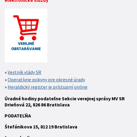
elektronické služby
Vestník vlády SR
Operatívne pokyny pre okresné úrady
Heraldický register je prístupný online
Úradné hodiny podateľne Sekcie verejnej správy MV SR
Drieňová 22, 826 86 Bratislava
P
ODATEĽŇA
Štefánikova 15,
812 19
Bratislava