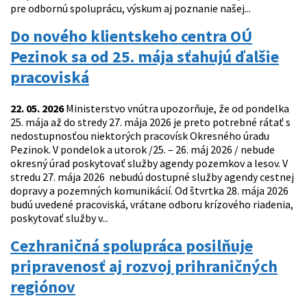
pre odbornú spoluprácu, výskum aj poznanie našej...
Do nového klientskeho centra OÚ
Pezinok sa od 25. mája sťahujú ďalšie
pracoviská
22. 05. 2026
Ministerstvo vnútra upozorňuje, že od pondelka
25. mája až do stredy 27. mája 2026 je preto potrebné rátať s
nedostupnosťou niektorých pracovísk Okresného úradu
Pezinok. V pondelok a utorok /25. – 26. máj 2026 / nebude
okresný úrad poskytovať služby agendy pozemkov a lesov. V
stredu 27. mája 2026 nebudú dostupné služby agendy cestnej
dopravy a pozemných komunikácií. Od štvrtka 28. mája 2026
budú uvedené pracoviská, vrátane odboru krízového riadenia,
poskytovať služby v...
Cezhraničná spolupráca posilňuje
pripravenosť aj rozvoj prihraničných
regiónov