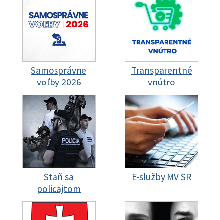
Samosprávne
Transparentné
voľby 2026
vnútro
Staň sa
E-služby MV SR
policajtom