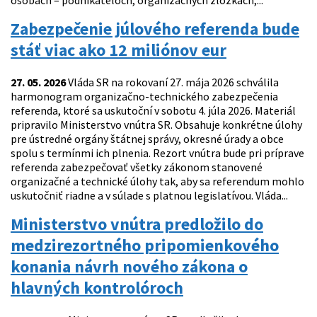
osobách – podnikateľoch, organizačných zložkách,...
Zabezpečenie júlového referenda bude
stáť viac ako 12 miliónov eur
27. 05. 2026
Vláda SR na rokovaní 27. mája 2026 schválila
harmonogram organizačno-technického zabezpečenia
referenda, ktoré sa uskutoční v sobotu 4. júla 2026. Materiál
pripravilo Ministerstvo vnútra SR. Obsahuje konkrétne úlohy
pre ústredné orgány štátnej správy, okresné úrady a obce
spolu s termínmi ich plnenia. Rezort vnútra bude pri príprave
referenda zabezpečovať všetky zákonom stanovené
organizačné a technické úlohy tak, aby sa referendum mohlo
uskutočniť riadne a v súlade s platnou legislatívou. Vláda...
Ministerstvo vnútra predložilo do
medzirezortného pripomienkového
konania návrh nového zákona o
hlavných kontrolóroch