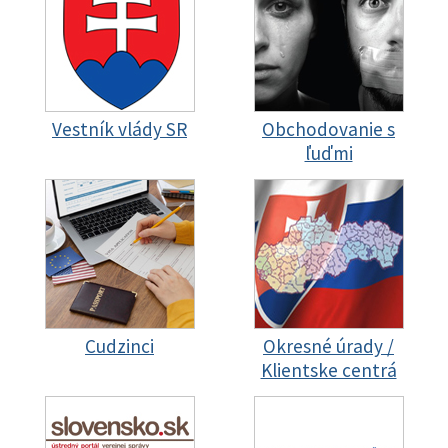
Vestník vlády SR
Obchodovanie s
ľuďmi
Cudzinci
Okresné úrady /
Klientske centrá