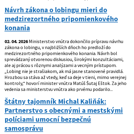
Návrh zákona o lobingu mieri do
medzirezortného pripomienkového
konania
02. 04. 2026
Ministerstvo vnútra dokončilo prípravu návrhu
zákona o lobingu, v najbližších dňoch ho predloží do
medzirezortného pripomienkového konania. Návrh bol
sprevádzaný otvorenou diskusiou, širokými konzultáciami,
ale aj prácou s rôznymi analýzami a vecným prístupom.
„Lobing nie je strašiakom, ak má jasne stanovené pravidlá.
Hrozbou sa stáva až vtedy, keď sa deje v tieni, mimo verejnej
kontroly,“ hovorí minister vnútra Matúš Šutaj Eštok. Za jeho
vedenia sa ministerstvu vnútra ako prvému podarilo...
Štátny tajomník Michal Kaliňák:
Partnerstvo s obecnými a mestskými
políciami umocní bezpečnú
samosprávu