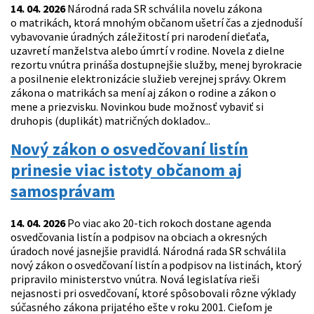
14. 04. 2026
Národná rada SR schválila novelu zákona
o matrikách, ktorá mnohým občanom ušetrí čas a zjednoduší
vybavovanie úradných záležitostí pri narodení dieťaťa,
uzavretí manželstva alebo úmrtí v rodine. Novela z dielne
rezortu vnútra prináša dostupnejšie služby, menej byrokracie
a posilnenie elektronizácie služieb verejnej správy. Okrem
zákona o matrikách sa mení aj zákon o rodine a zákon o
mene a priezvisku. Novinkou bude možnosť vybaviť si
druhopis (duplikát) matričných dokladov...
Nový zákon o osvedčovaní listín
prinesie viac istoty občanom aj
samosprávam
14. 04. 2026
Po viac ako 20-tich rokoch dostane agenda
osvedčovania listín a podpisov na obciach a okresných
úradoch nové jasnejšie pravidlá. Národná rada SR schválila
nový zákon o osvedčovaní listín a podpisov na listinách, ktorý
pripravilo ministerstvo vnútra. Nová legislatíva rieši
nejasnosti pri osvedčovaní, ktoré spôsobovali rôzne výklady
súčasného zákona prijatého ešte v roku 2001. Cieľom je