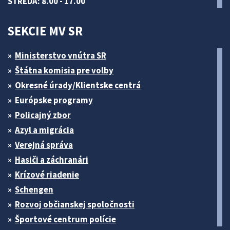
STREDA: 8.00 - 17.00
SEKCIE MV SR
Ministerstvo vnútra SR
Štátna komisia pre volby
Okresné úrady/Klientske centrá
Európske programy
Policajný zbor
Azyl a migrácia
Verejná správa
Hasiči a záchranári
Krízové riadenie
Schengen
Rozvoj občianskej spoločnosti
Športové centrum polície