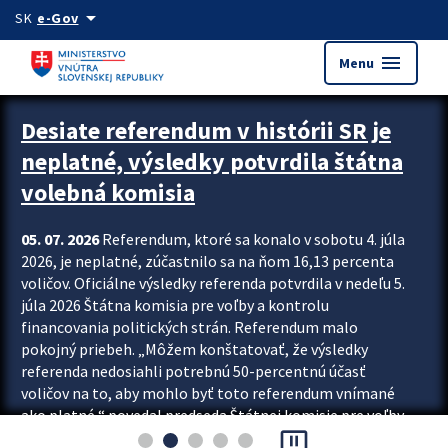
Preskocit na hlavný obsah
arrow_drop_down
SK
e-Gov
menu
Menu
Zastavit automatický posun upútavok
Desiate referendum v histórii SR je
neplatné, výsledky potvrdila štátna
volebná komisia
05. 07. 2026
Referendum, ktoré sa konalo v sobotu 4. júla
2026, je neplatné, zúčastnilo sa na ňom 16,13 percenta
voličov. Oficiálne výsledky referenda potvrdila v nedeľu 5.
júla 2026 Štátna komisia pre voľby a kontrolu
financovania politických strán. Referendum malo
pokojný priebeh. „Môžem konštatovať, že výsledky
referenda nedosiahli potrebnú 50-percentnú účasť
voličov na to, aby mohlo byť toto referendum vnímané
ako platné,“ povedal predseda Štátnej komisie pre voľby
pause_presentation
a kontrolu financovania politických...