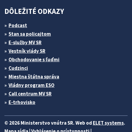
DÔLEŽITÉ ODKAZY
Podcast
Stan sa policajtom
E-služby MV SR
Vestník vlády SR
Obchodovanie s ľuďmi
Cudzinci
Miestna štátna správa
Vládny program ESO
Call centrum MV SR
E-trhovisko
© 2026 Ministerstvo vnútra SR. Web od
ELET systems
.
Mapa sídla
|
Vyhlásenie o prístupnosti
|