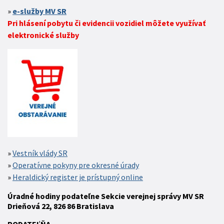
e-služby MV SR
Pri hlásení pobytu či evidencii vozidiel môžete využívať
elektronické služby
Vestník vlády SR
Operatívne pokyny pre okresné úrady
Heraldický register je prístupný online
Úradné hodiny podateľne Sekcie verejnej správy MV SR
Drieňová 22, 826 86 Bratislava
P
ODATEĽŇA