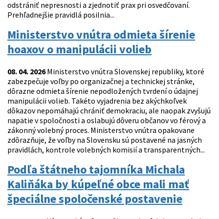
odstrániť nepresnosti a zjednotiť prax pri osvedčovaní.
Prehľadnejšie pravidlá posilnia...
Ministerstvo vnútra odmieta šírenie
hoaxov o manipulácii volieb
08. 04. 2026
Ministerstvo vnútra Slovenskej republiky, ktoré
zabezpečuje voľby po organizačnej a technickej stránke,
dôrazne odmieta šírenie nepodložených tvrdení o údajnej
manipulácii volieb. Takéto vyjadrenia bez akýchkoľvek
dôkazov nepomáhajú chrániť demokraciu, ale naopak zvyšujú
napätie v spoločnosti a oslabujú dôveru občanov vo férový a
zákonný volebný proces. Ministerstvo vnútra opakovane
zdôrazňuje, že voľby na Slovensku sú postavené na jasných
pravidlách, kontrole volebných komisií a transparentných...
Podľa štátneho tajomníka Michala
Kaliňáka by kúpeľné obce mali mať
špeciálne spoločenské postavenie