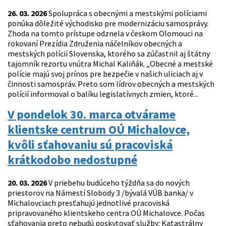
26. 03. 2026
Spolupráca s obecnými a mestskými políciami
ponúka dôležité východisko pre modernizáciu samosprávy.
Zhoda na tomto prístupe odznela v českom Olomouci na
rokovaní Prezídia Združenia náčelníkov obecných a
mestských polícií Slovenska, ktorého sa zúčastnil aj štátny
tajomník rezortu vnútra Michal Kaliňák. „Obecné a mestské
polície majú svoj prínos pre bezpečie v našich uliciach aj v
činnosti samospráv. Preto som lídrov obecných a mestských
polícií informoval o balíku legislatívnych zmien, ktoré...
V pondelok 30. marca otvárame
klientske centrum OÚ Michalovce,
kvôli sťahovaniu sú pracoviská
krátkodobo nedostupné
20. 03. 2026
V priebehu budúceho týždňa sa do nových
priestorov na Námestí Slobody 3 /bývalá VÚB banka/ v
Michalovciach presťahujú jednotlivé pracoviská
pripravovaného klientskeho centra OÚ Michalovce. Počas
sťahovania preto nebudú poskytovať služby: Katastrálny