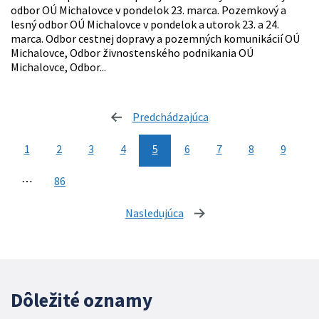
odbor OÚ Michalovce v pondelok 23. marca. Pozemkový a
lesný odbor OÚ Michalovce v pondelok a utorok 23. a 24.
marca. Odbor cestnej dopravy a pozemných komunikácií OÚ
Michalovce, Odbor živnostenského podnikania OÚ
Michalovce, Odbor...
Predchádzajúca
stránka
1
2
3
4
5
6
7
8
9
⋯
86
Nasledujúca
stránka
Dôležité oznamy