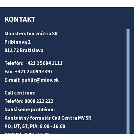
KONTAKT
Ministerstvo vnútra SR
Pribinova 2
812 72 Bratislava
Telefón: +421 2 5094 1111
Fax: +421 2 5094 4397
E-mail:
public@minv
.sk
Call centrum:
Telefón: 0800 222 222
Nahlásenie problému:
Kontaktný formulár Call Centra MV SR
PO, UT, ŠT, PIA: 8.00 - 16.00