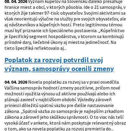
08. 04. 2026
Význam kúpeľov na Slovensku ďaleko presahuje
hranice miest a obcí, v ktorých pôsobia. Ide o 21 samospráv, v
ktorých žije takmer 97-tisíc obyvateľov. Svojimi aktivitami sa
však neorientujú výlučne na služby pre svojich obyvateľov, ale
aj návštevníkov a kúpeľných hostí. Preto legitímnou témou
musí byť priznanie ich špeciálneho postavenia. „Kúpeľníctvo
je špecifický segment hospodárstva, v ktorom sa kombinujú
prírodné dary, liečebné úkony aj miestna jedinečnosť. Na
tieto špecifiká reflektovalo aj...
Poplatok za rozvoj potvrdil svoj
význam, samosprávy ocenili zmeny
04. 04. 2026
Novela poplatku za rozvoj sa v praxi osvedčila.
Väčšina samospráv hodnotí zmeny pozitívne, pričom nové
možnosti využitia výnosu už aktívne používajú alebo ich
plánujú zaviesť v najbližšom období. Výsledky zároveň
priniesli dôležitú spätnú väzbu pre ďalšie nastavovanie
zákona. „Spätná väzba zo samospráv je najlepším zrkadlom
zákona a zároveň jeho skúškou správnosti. O to viac nás teší
vysoká účasť v ankete, ktorá nám poskytuje relevantný obraz
o tom, ako sa novela poplatku za rozvoj premietla do...