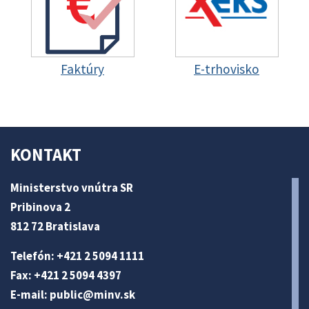
Faktúry
E-trhovisko
KONTAKT
Ministerstvo vnútra SR
Pribinova 2
812 72 Bratislava
Telefón: +421 2 5094 1111
Fax: +421 2 5094 4397
E-mail:
public@minv
.sk