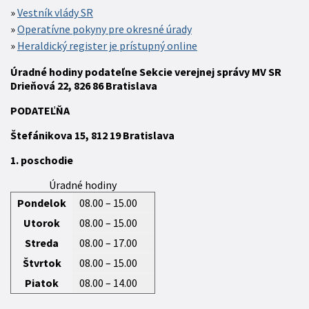
Vestník vlády SR
Operatívne pokyny pre okresné úrady
Heraldický register je prístupný online
Úradné hodiny podateľne Sekcie verejnej správy MV SR
Drieňová 22, 826 86 Bratislava
P
ODATEĽŇA
Štefánikova 15,
812 19
Bratislava
1. poschodie
Úradné hodiny
Pondelok
08.00 – 15.00
Utorok
08.00 – 15.00
Streda
08.00 – 17.00
Štvrtok
08.00 – 15.00
Piatok
08.00 – 14.00