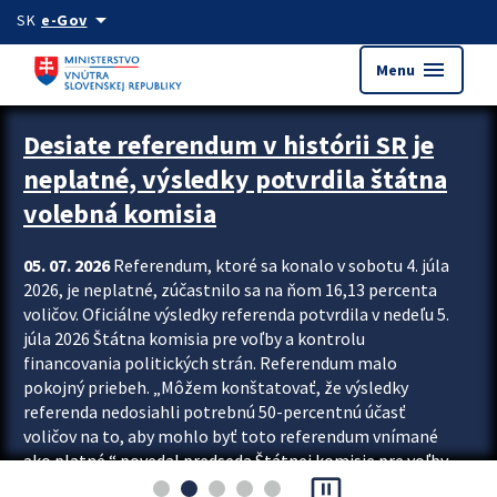
Preskocit na hlavný obsah
arrow_drop_down
SK
e-Gov
menu
Menu
Zastavit automatický posun upútavok
Desiate referendum v histórii SR je
neplatné, výsledky potvrdila štátna
volebná komisia
05. 07. 2026
Referendum, ktoré sa konalo v sobotu 4. júla
2026, je neplatné, zúčastnilo sa na ňom 16,13 percenta
voličov. Oficiálne výsledky referenda potvrdila v nedeľu 5.
júla 2026 Štátna komisia pre voľby a kontrolu
financovania politických strán. Referendum malo
pokojný priebeh. „Môžem konštatovať, že výsledky
referenda nedosiahli potrebnú 50-percentnú účasť
voličov na to, aby mohlo byť toto referendum vnímané
ako platné,“ povedal predseda Štátnej komisie pre voľby
pause_presentation
a kontrolu financovania politických...