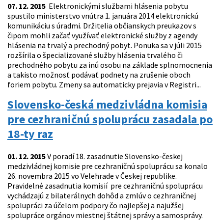
07. 12. 2015
Elektronickými službami hlásenia pobytu
spustilo ministerstvo vnútra 1. januára 2014 elektronickú
komunikáciu s úradmi. Držitelia občianskych preukazov s
čipom mohli začať využívať elektronické služby z agendy
hlásenia na trvalý a prechodný pobyt. Ponuka sa v júli 2015
rozšírila o špecializované služby hlásenia trvalého či
prechodného pobytu za inú osobu na základe splnomocnenia
a takisto možnosť podávať podnety na zrušenie oboch
foriem pobytu. Zmeny sa automaticky prejavia v Registri...
Slovensko-česká medzivládna komisia
pre cezhraničnú spoluprácu zasadala po
18-ty raz
01. 12. 2015
V poradí 18. zasadnutie Slovensko-českej
medzivládnej komisie pre cezhraničnú spoluprácu sa konalo
26. novembra 2015 vo Velehrade v Českej republike.
Pravidelné zasadnutia komisií pre cezhraničnú spoluprácu
vychádzajú z bilaterálnych dohôd a zmlúv o cezhraničnej
spolupráci za účelom podpory čo najlepšej a najužšej
spolupráce orgánov miestnej štátnej správy a samosprávy.