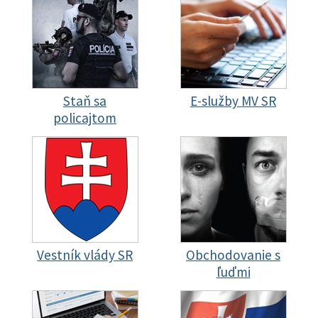
Staň sa
E-služby MV SR
policajtom
Vestník vlády SR
Obchodovanie s
ľuďmi