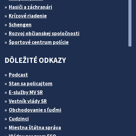
Hasiči a záchranári
Krízové riadenie
Schengen
Rozvoj občianskej spoločnosti
Športové centrum polície
DÔLEŽITÉ ODKAZY
Podcast
Stan sa policajtom
E-služby MV SR
Vestník vlády SR
Obchodovanie s ľuďmi
Cudzinci
Miestna štátna správa