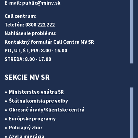
E-mail:
public@minv
.sk
Call centrum:
Telefón: 0800 222 222
Nahlásenie problému:
Kontaktný formulár Call Centra MV SR
PO, UT, ŠT, PIA: 8.00 - 16.00
STREDA: 8.00 - 17.00
SEKCIE MV SR
Ministerstvo vnútra SR
Štátna komisia pre volby
Okresné úrady/Klientske centrá
Európske programy
Policajný zbor
Azyl a migrácia