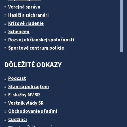
Verejná správa
Hasiči a záchranári
Krízové riadenie
Schengen
Rozvoj občianskej spoločnosti
Športové centrum polície
DÔLEŽITÉ ODKAZY
Podcast
Stan sa policajtom
E-služby MV SR
Vestník vlády SR
Obchodovanie s ľuďmi
Cudzinci