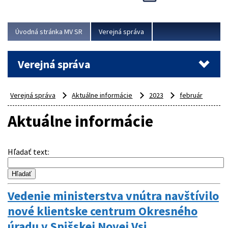
Viac
Úvodná stránka MV SR
Verejná správa
Verejná správa
Verejná správa
Aktuálne informácie
2023
február
Aktuálne informácie
Hľadať text
:
Vedenie ministerstva vnútra navštívilo
nové klientske centrum Okresného
úradu v Spišskej Novej Vsi