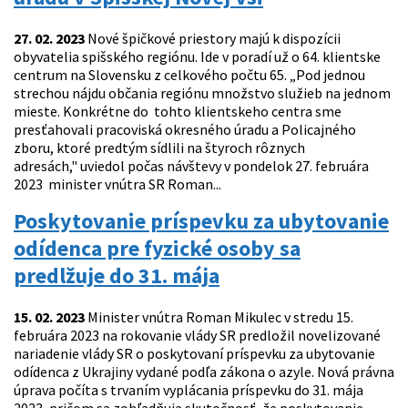
27. 02. 2023
Nové špičkové priestory majú k dispozícii
obyvatelia spišského regiónu. Ide v poradí už o 64. klientske
centrum na Slovensku z celkového počtu 65. „Pod jednou
strechou nájdu občania regiónu množstvo služieb na jednom
mieste. Konkrétne do tohto klientskeho centra sme
presťahovali pracoviská okresného úradu a Policajného
zboru, ktoré predtým sídlili na štyroch rôznych
adresách," uviedol počas návštevy v pondelok 27. februára
2023 minister vnútra SR Roman...
Poskytovanie príspevku za ubytovanie
odídenca pre fyzické osoby sa
predlžuje do 31. mája
15. 02. 2023
Minister vnútra Roman Mikulec v stredu 15.
februára 2023 na rokovanie vlády SR predložil novelizované
nariadenie vlády SR o poskytovaní príspevku za ubytovanie
odídenca z Ukrajiny vydané podľa zákona o azyle. Nová právna
úprava počíta s trvaním vyplácania príspevku do 31. mája