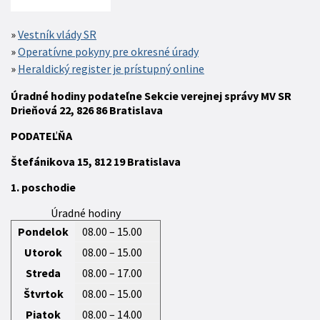
Vestník vlády SR
Operatívne pokyny pre okresné úrady
Heraldický register je prístupný online
Úradné hodiny podateľne Sekcie verejnej správy MV SR
Drieňová 22, 826 86 Bratislava
P
ODATEĽŇA
Štefánikova 15,
812 19
Bratislava
1. poschodie
Úradné hodiny
Pondelok
08.00 – 15.00
Utorok
08.00 – 15.00
Streda
08.00 – 17.00
Štvrtok
08.00 – 15.00
Piatok
08.00 – 14.00