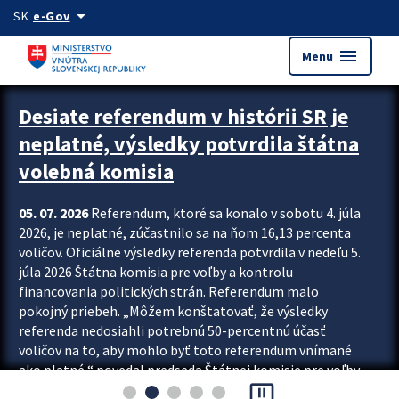
Preskocit na hlavný obsah
arrow_drop_down
SK
e-Gov
menu
Menu
Zastavit automatický posun upútavok
Desiate referendum v histórii SR je
neplatné, výsledky potvrdila štátna
volebná komisia
05. 07. 2026
Referendum, ktoré sa konalo v sobotu 4. júla
2026, je neplatné, zúčastnilo sa na ňom 16,13 percenta
voličov. Oficiálne výsledky referenda potvrdila v nedeľu 5.
júla 2026 Štátna komisia pre voľby a kontrolu
financovania politických strán. Referendum malo
pokojný priebeh. „Môžem konštatovať, že výsledky
referenda nedosiahli potrebnú 50-percentnú účasť
voličov na to, aby mohlo byť toto referendum vnímané
ako platné,“ povedal predseda Štátnej komisie pre voľby
pause_presentation
a kontrolu financovania politických...