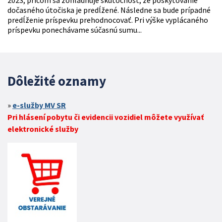
2023, pričom sa zohľadňuje skutočnosť, že poskytovanie
dočasného útočiska je predĺžené. Následne sa bude prípadné
predĺženie príspevku prehodnocovať. Pri výške vyplácaného
príspevku ponechávame súčasnú sumu...
Dôležité oznamy
e-služby MV SR
Pri hlásení pobytu či evidencii vozidiel môžete využívať
elektronické služby