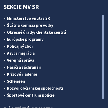
SEKCIE MV SR
Ministerstvo vnútra SR
Štátna komisia pre volby
Okresné úrady/Klientske centrá
Európske programy
Policajný zbor
Azyl a migrácia
Verejná správa
Hasiči a záchranári
Krízové riadenie
Schengen
Rozvoj občianskej spoločnosti
Športové centrum polície