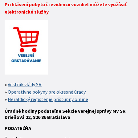
Pri hlásení pobytu či evidencii vozidiel môžete využívať
elektronické služby
Vestník vlády SR
Operatívne pokyny pre okresné úrady
Heraldický register je prístupný online
Úradné hodiny podateľne Sekcie verejnej správy MV SR
Drieňová 22, 826 86 Bratislava
P
ODATEĽŇA