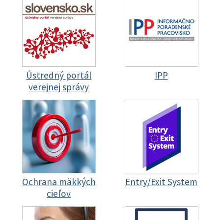
Ústredný portál
IPP
verejnej správy
Ochrana mäkkých
Entry/Exit System
cieľov