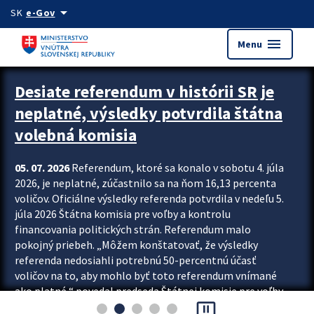
Preskocit na hlavný obsah
arrow_drop_down
SK
e-Gov
menu
Menu
Zastavit automatický posun upútavok
Desiate referendum v histórii SR je
neplatné, výsledky potvrdila štátna
volebná komisia
05. 07. 2026
Referendum, ktoré sa konalo v sobotu 4. júla
2026, je neplatné, zúčastnilo sa na ňom 16,13 percenta
voličov. Oficiálne výsledky referenda potvrdila v nedeľu 5.
júla 2026 Štátna komisia pre voľby a kontrolu
financovania politických strán. Referendum malo
pokojný priebeh. „Môžem konštatovať, že výsledky
referenda nedosiahli potrebnú 50-percentnú účasť
voličov na to, aby mohlo byť toto referendum vnímané
ako platné,“ povedal predseda Štátnej komisie pre voľby
pause_presentation
a kontrolu financovania politických...