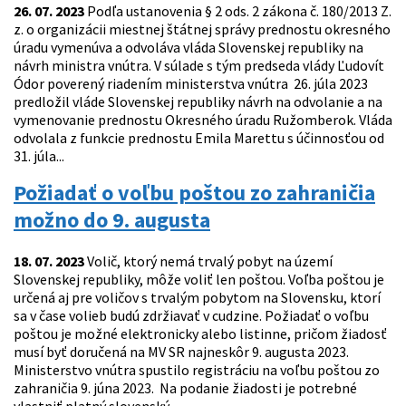
26. 07. 2023
Podľa ustanovenia § 2 ods. 2 zákona č. 180/2013 Z.
z. o organizácii miestnej štátnej správy prednostu okresného
úradu vymenúva a odvoláva vláda Slovenskej republiky na
návrh ministra vnútra. V súlade s tým predseda vlády Ľudovít
Ódor poverený riadením ministerstva vnútra 26. júla 2023
predložil vláde Slovenskej republiky návrh na odvolanie a na
vymenovanie prednostu Okresného úradu Ružomberok. Vláda
odvolala z funkcie prednostu Emila Marettu s účinnosťou od
31. júla...
Požiadať o voľbu poštou zo zahraničia
možno do 9. augusta
18. 07. 2023
Volič, ktorý nemá trvalý pobyt na území
Slovenskej republiky, môže voliť len poštou. Voľba poštou je
určená aj pre voličov s trvalým pobytom na Slovensku, ktorí
sa v čase volieb budú zdržiavať v cudzine. Požiadať o voľbu
poštou je možné elektronicky alebo listinne, pričom žiadosť
musí byť doručená na MV SR najneskôr 9. augusta 2023.
Ministerstvo vnútra spustilo registráciu na voľbu poštou zo
zahraničia 9. júna 2023. Na podanie žiadosti je potrebné