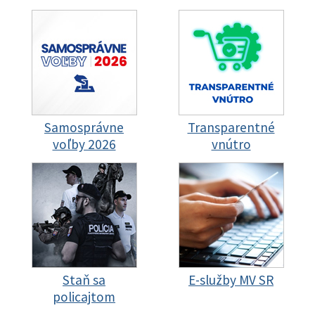
Samosprávne
Transparentné
voľby 2026
vnútro
Staň sa
E-služby MV SR
policajtom