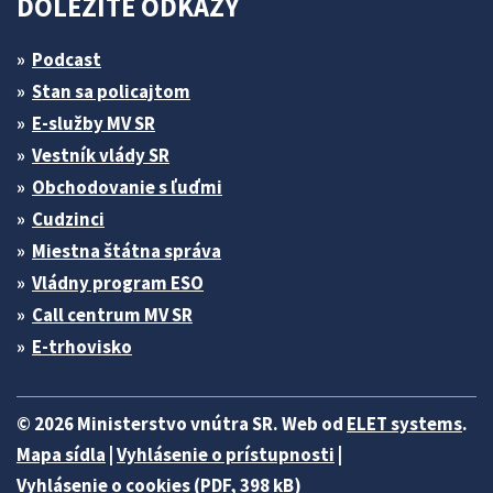
DÔLEŽITÉ ODKAZY
Podcast
Stan sa policajtom
E-služby MV SR
Vestník vlády SR
Obchodovanie s ľuďmi
Cudzinci
Miestna štátna správa
Vládny program ESO
Call centrum MV SR
E-trhovisko
© 2026 Ministerstvo vnútra SR. Web od
ELET systems
.
Mapa sídla
|
Vyhlásenie o prístupnosti
|
Vyhlásenie o cookies (PDF, 398 kB)