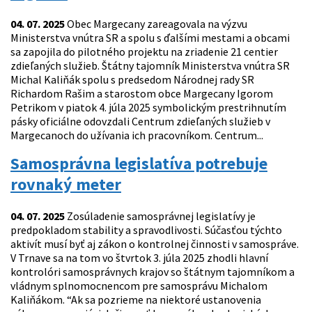
04. 07. 2025
Obec Margecany zareagovala na výzvu
Ministerstva vnútra SR a spolu s ďalšími mestami a obcami
sa zapojila do pilotného projektu na zriadenie 21 centier
zdieľaných služieb. Štátny tajomník Ministerstva vnútra SR
Michal Kaliňák spolu s predsedom Národnej rady SR
Richardom Rašim a starostom obce Margecany Igorom
Petrikom v piatok 4. júla 2025 symbolickým prestrihnutím
pásky oficiálne odovzdali Centrum zdieľaných služieb v
Margecanoch do užívania ich pracovníkom. Centrum...
Samosprávna legislatíva potrebuje
rovnaký meter
04. 07. 2025
Zosúladenie samosprávnej legislatívy je
predpokladom stability a spravodlivosti. Súčasťou týchto
aktivít musí byť aj zákon o kontrolnej činnosti v samospráve.
V Trnave sa na tom vo štvrtok 3. júla 2025 zhodli hlavní
kontrolóri samosprávnych krajov so štátnym tajomníkom a
vládnym splnomocnencom pre samosprávu Michalom
Kaliňákom. “Ak sa pozrieme na niektoré ustanovenia