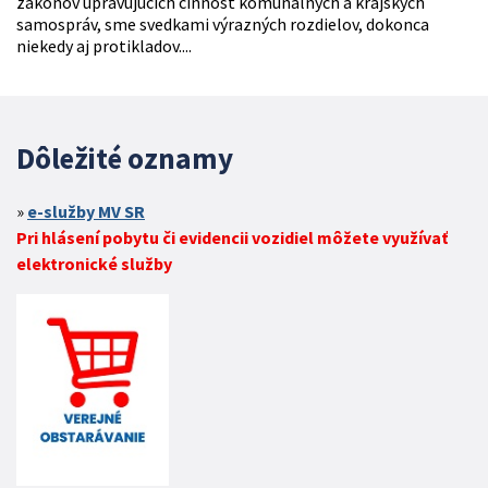
zákonov upravujúcich činnosť komunálnych a krajských
samospráv, sme svedkami výrazných rozdielov, dokonca
niekedy aj protikladov....
Dôležité oznamy
e-služby MV SR
Pri hlásení pobytu či evidencii vozidiel môžete využívať
elektronické služby