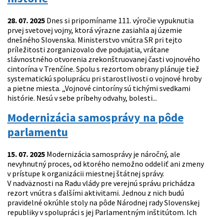
28. 07. 2025
Dnes si pripomíname 111. výročie vypuknutia
prvej svetovej vojny, ktorá výrazne zasiahla aj územie
dnešného Slovenska. Ministerstvo vnútra SR pri tejto
príležitosti zorganizovalo dve podujatia, vrátane
slávnostného otvorenia zrekonštruovanej časti vojnového
cintorína v Trenčíne. Spolu s rezortom obrany plánuje tiež
systematickú spoluprácu pri starostlivosti o vojnové hroby
a pietne miesta. „Vojnové cintoríny sú tichými svedkami
histórie. Nesú v sebe príbehy odvahy, bolesti...
Modernizácia samosprávy na pôde
parlamentu
15. 07. 2025
Modernizácia samosprávy je náročný, ale
nevyhnutný proces, od ktorého nemožno oddeliť ani zmeny
v prístupe k organizácii miestnej štátnej správy.
V nadväznosti na Radu vlády pre verejnú správu prichádza
rezort vnútra s ďalšími aktivitami. Jednou z nich budú
pravidelné okrúhle stoly na pôde Národnej rady Slovenskej
republiky v spolupráci s jej Parlamentným inštitútom. Ich