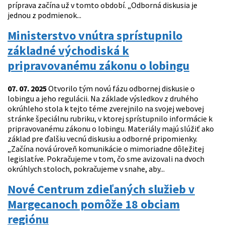
príprava začína už v tomto období. „Odborná diskusia je
jednou z podmienok...
Ministerstvo vnútra sprístupnilo
základné východiská k
pripravovanému zákonu o lobingu
07. 07. 2025
Otvorilo tým novú fázu odbornej diskusie o
lobingu a jeho regulácii. Na základe výsledkov z druhého
okrúhleho stola k tejto téme zverejnilo na svojej webovej
stránke špeciálnu rubriku, v ktorej sprístupnilo informácie k
pripravovanému zákonu o lobingu. Materiály majú slúžiť ako
základ pre ďalšiu vecnú diskusiu a odborné pripomienky.
„Začína nová úroveň komunikácie o mimoriadne dôležitej
legislatíve. Pokračujeme v tom, čo sme avizovali na dvoch
okrúhlych stoloch, pokračujeme v snahe, aby...
Nové Centrum zdieľaných služieb v
Margecanoch pomôže 18 obciam
regiónu