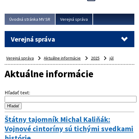
Viac
Úvodná stránka MV SR
Verejná správa
Verejná správa
Verejná správa
Aktuálne informácie
2025
júl
Aktuálne informácie
Hľadať text
:
Štátny tajomník Michal Kaliňák:
Vojnové cintoríny sú tichými svedkami
histórie