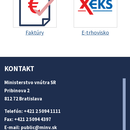
Faktúry
E-trhovisko
KONTAKT
Ministerstvo vnútra SR
Pribinova 2
812 72 Bratislava
Telefón: +421 2 5094 1111
Fax: +421 2 5094 4397
E-mail:
public@minv
.sk