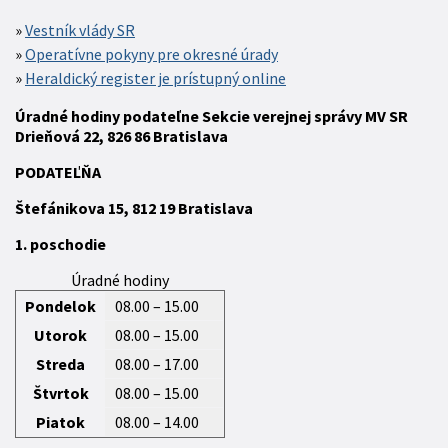
Vestník vlády SR
Operatívne pokyny pre okresné úrady
Heraldický register je prístupný online
Úradné hodiny podateľne Sekcie verejnej správy MV SR
Drieňová 22, 826 86 Bratislava
P
ODATEĽŇA
Štefánikova 15,
812 19
Bratislava
1. poschodie
Úradné hodiny
Pondelok
08.00 – 15.00
Utorok
08.00 – 15.00
Streda
08.00 – 17.00
Štvrtok
08.00 – 15.00
Piatok
08.00 – 14.00