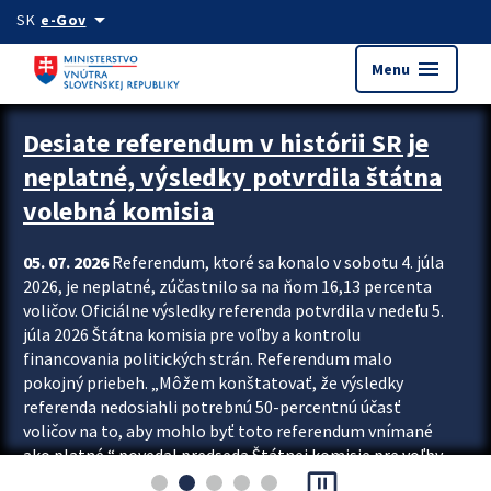
Preskocit na hlavný obsah
arrow_drop_down
SK
e-Gov
menu
Menu
Zastavit automatický posun upútavok
Desiate referendum v histórii SR je
neplatné, výsledky potvrdila štátna
volebná komisia
05. 07. 2026
Referendum, ktoré sa konalo v sobotu 4. júla
2026, je neplatné, zúčastnilo sa na ňom 16,13 percenta
voličov. Oficiálne výsledky referenda potvrdila v nedeľu 5.
júla 2026 Štátna komisia pre voľby a kontrolu
financovania politických strán. Referendum malo
pokojný priebeh. „Môžem konštatovať, že výsledky
referenda nedosiahli potrebnú 50-percentnú účasť
voličov na to, aby mohlo byť toto referendum vnímané
ako platné,“ povedal predseda Štátnej komisie pre voľby
pause_presentation
a kontrolu financovania politických...