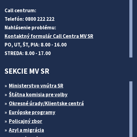
Call centrum:
Telefón: 0800 222 222
Nahlásenie problému:
Kontaktný formulár Call Centra MV SR
PO, UT, ŠT, PIA: 8.00 - 16.00
STREDA: 8.00 - 17.00
SEKCIE MV SR
Ministerstvo vnútra SR
Štátna komisia pre volby
Okresné úrady/Klientske centrá
Európske programy
Policajný zbor
Azyl a migrácia