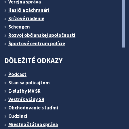
Verejná správa
Hasiči a záchranári
Krízové riadenie
Schengen
Rozvoj občianskej spoločnosti
Športové centrum polície
DÔLEŽITÉ ODKAZY
Podcast
Stan sa policajtom
E-služby MV SR
Vestník vlády SR
Obchodovanie s ľuďmi
Cudzinci
Miestna štátna správa