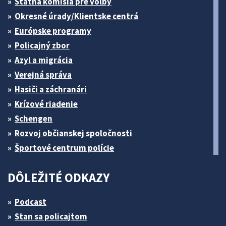
Štátna komisia pre volby
Okresné úrady/Klientske centrá
Európske programy
Policajný zbor
Azyl a migrácia
Verejná správa
Hasiči a záchranári
Krízové riadenie
Schengen
Rozvoj občianskej spoločnosti
Športové centrum polície
DÔLEŽITÉ ODKAZY
Podcast
Stan sa policajtom