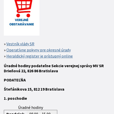
Vestník vlády SR
Operatívne pokyny pre okresné úrady
Heraldický register je prístupný online
Úradné hodiny podateľne Sekcie verejnej správy MV SR
Drieňová 22, 826 86 Bratislava
P
ODATEĽŇA
Štefánikova 15,
812 19
Bratislava
1. poschodie
Úradné hodiny
Pondelok
08.00 – 15.00