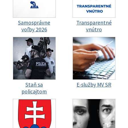
Samosprávne
Transparentné
voľby 2026
vnútro
Staň sa
E-služby MV SR
policajtom