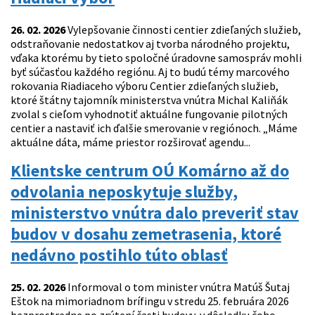
26. 02. 2026
Vylepšovanie činnosti centier zdieľaných služieb,
odstraňovanie nedostatkov aj tvorba národného projektu,
vďaka ktorému by tieto spoločné úradovne samospráv mohli
byť súčasťou každého regiónu. Aj to budú témy marcového
rokovania Riadiaceho výboru Centier zdieľaných služieb,
ktoré štátny tajomník ministerstva vnútra Michal Kaliňák
zvolal s cieľom vyhodnotiť aktuálne fungovanie pilotných
centier a nastaviť ich ďalšie smerovanie v regiónoch. „Máme
aktuálne dáta, máme priestor rozširovať agendu...
Klientske centrum OÚ Komárno až do
odvolania neposkytuje služby,
ministerstvo vnútra dalo preveriť stav
budov v dosahu zemetrasenia, ktoré
nedávno postihlo túto oblasť
25. 02. 2026
Informoval o tom minister vnútra Matúš Šutaj
Eštok na mimoriadnom brífingu v stredu 25. februára 2026