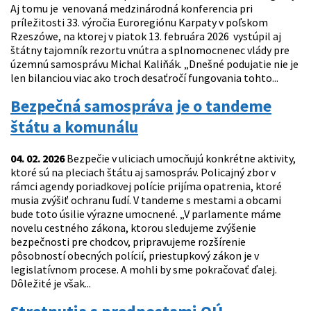
Aj tomu je venovaná medzinárodná konferencia pri
príležitosti 33. výročia Euroregiónu Karpaty v poľskom
Rzeszówe, na ktorej v piatok 13. februára 2026 vystúpil aj
štátny tajomník rezortu vnútra a splnomocnenec vlády pre
územnú samosprávu Michal Kaliňák. „Dnešné podujatie nie je
len bilanciou viac ako troch desaťročí fungovania tohto...
Bezpečná samospráva je o tandeme
štátu a komunálu
04. 02. 2026
Bezpečie v uliciach umocňujú konkrétne aktivity,
ktoré sú na pleciach štátu aj samospráv. Policajný zbor v
rámci agendy poriadkovej polície prijíma opatrenia, ktoré
musia zvýšiť ochranu ľudí. V tandeme s mestami a obcami
bude toto úsilie výrazne umocnené. „V parlamente máme
novelu cestného zákona, ktorou sledujeme zvýšenie
bezpečnosti pre chodcov, pripravujeme rozšírenie
pôsobností obecných polícií, priestupkový zákon je v
legislatívnom procese. A mohli by sme pokračovať ďalej.
Dôležité je však...