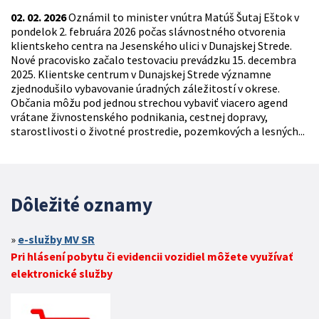
02. 02. 2026
Oznámil to minister vnútra Matúš Šutaj Eštok v
pondelok 2. februára 2026 počas slávnostného otvorenia
klientskeho centra na Jesenského ulici v Dunajskej Strede.
Nové pracovisko začalo testovaciu prevádzku 15. decembra
2025. Klientske centrum v Dunajskej Strede významne
zjednodušilo vybavovanie úradných záležitostí v okrese.
Občania môžu pod jednou strechou vybaviť viacero agend
vrátane živnostenského podnikania, cestnej dopravy,
starostlivosti o životné prostredie, pozemkových a lesných...
Dôležité oznamy
e-služby MV SR
Pri hlásení pobytu či evidencii vozidiel môžete využívať
elektronické služby