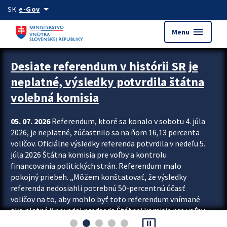
Preskocit na hlavný obsah
arrow_drop_down
SK
e-Gov
menu
Menu
Zastavit automatický posun upútavok
Desiate referendum v histórii SR je
neplatné, výsledky potvrdila štátna
volebná komisia
05. 07. 2026
Referendum, ktoré sa konalo v sobotu 4. júla
2026, je neplatné, zúčastnilo sa na ňom 16,13 percenta
voličov. Oficiálne výsledky referenda potvrdila v nedeľu 5.
júla 2026 Štátna komisia pre voľby a kontrolu
financovania politických strán. Referendum malo
pokojný priebeh. „Môžem konštatovať, že výsledky
referenda nedosiahli potrebnú 50-percentnú účasť
voličov na to, aby mohlo byť toto referendum vnímané
ako platné,“ povedal predseda Štátnej komisie pre voľby
pause_presentation
a kontrolu financovania politických...