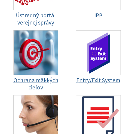
Ústredný portál
IPP
verejnej správy
Ochrana mäkkých
Entry/Exit System
cieľov