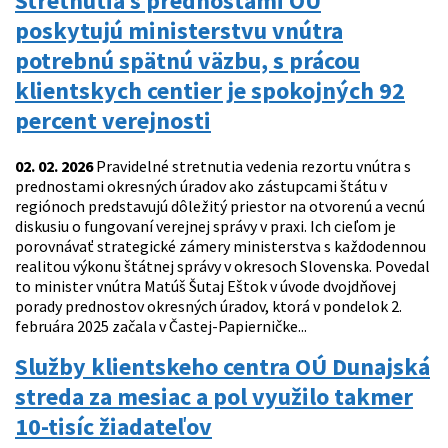
Stretnutia s prednostami OÚ
poskytujú ministerstvu vnútra
potrebnú spätnú väzbu, s prácou
klientskych centier je spokojných 92
percent verejnosti
02. 02. 2026
Pravidelné stretnutia vedenia rezortu vnútra s
prednostami okresných úradov ako zástupcami štátu v
regiónoch predstavujú dôležitý priestor na otvorenú a vecnú
diskusiu o fungovaní verejnej správy v praxi. Ich cieľom je
porovnávať strategické zámery ministerstva s každodennou
realitou výkonu štátnej správy v okresoch Slovenska. Povedal
to minister vnútra Matúš Šutaj Eštok v úvode dvojdňovej
porady prednostov okresných úradov, ktorá v pondelok 2.
februára 2025 začala v Častej-Papierničke...
Služby klientskeho centra OÚ Dunajská
streda za mesiac a pol využilo takmer
10-tisíc žiadateľov