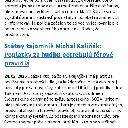
bezprostredne po zrútení časti budovy, v dôsledku čoho
zomrela jedna osoba a dve utrpeli zranenia. Išlo o občanov,
nie zamestnancov klientskeho centra. Matúš Šutaj Eštok
vyjadril úprimnú sústrasť pozostalým po obeti a zranených
a informoval, že polícia začala v tejto veci vyšetrovanie pre
podozrenie zo všeobecného ohrozenia. Dodal, že
predmetom...
Štátny tajomník Michal Kaliňák:
Poplatky za hudbu potrebujú férové
pravidlá
24. 02. 2026
Otázka kto, za čo a v akej výške má platiť za
používanie hudobných diel, sa každoročne vracia ako zdroj
neistoty pre samosprávy, kultúrne inštitúcie aj podnikateľov.
Takmer 60-stranový sadzobník autorských odmien
Slovenského ochranného zväzu autorského (SOZA) pritom
nie je hlavným problémom – tým je potreba zrozumiteľných,
predvídateľných a férových pravidiel, ktoré nahradia súčasný
komplikovaný systém. „Z pozície splnomocnenca vlády pre
územnú samosprávu vnímam problém, ktorý sa v určitých...