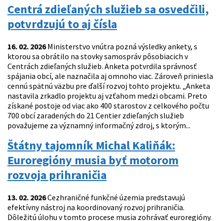
Centrá zdieľaných služieb sa osvedčili,
potvrdzujú to aj čísla
16. 02. 2026
Ministerstvo vnútra pozná výsledky ankety, s
ktorou sa obrátilo na stovky samospráv pôsobiacich v
Centrách zdieľaných služieb. Anketa potvrdila správnosť
spájania obcí, ale naznačila aj omnoho viac. Zároveň priniesla
cennú spätnú väzbu pre ďalší rozvoj tohto projektu. „Anketa
nastavila zrkadlo projektu aj vzťahom medzi obcami. Preto
získané postoje od viac ako 400 starostov z celkového počtu
700 obcí zaradených do 21 Centier zdieľaných služieb
považujeme za významný informačný zdroj, s ktorým...
Štátny tajomník Michal Kaliňák:
Euroregióny musia byť motorom
rozvoja prihraničia
13. 02. 2026
Cezhraničné funkčné územia predstavujú
efektívny nástroj na koordinovaný rozvoj prihraničia.
Dôležitú úlohu v tomto procese musia zohrávať euroregióny.