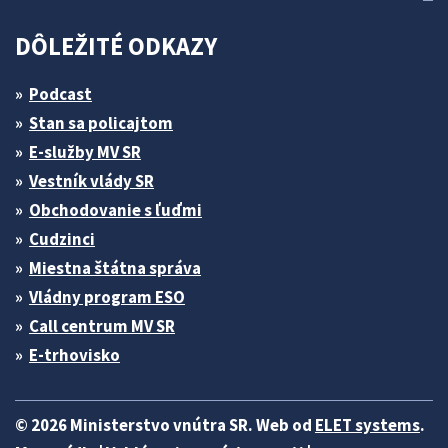
DÔLEŽITÉ ODKAZY
Podcast
Stan sa policajtom
E-služby MV SR
Vestník vlády SR
Obchodovanie s ľuďmi
Cudzinci
Miestna štátna správa
Vládny program ESO
Call centrum MV SR
E-trhovisko
© 2026 Ministerstvo vnútra SR. Web od
ELET systems
.