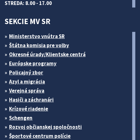
STREDA: 8.00 - 17.00
SEKCIE MV SR
Ministerstvo vnútra SR
Štátna komisia pre volby
Okresné úrady/Klientske centrá
Európske programy
Policajný zbor
Azyl a migrácia
Verejná správa
Hasiči a záchranári
Krízové riadenie
Schengen
Rozvoj občianskej spoločnosti
Športové centrum polície