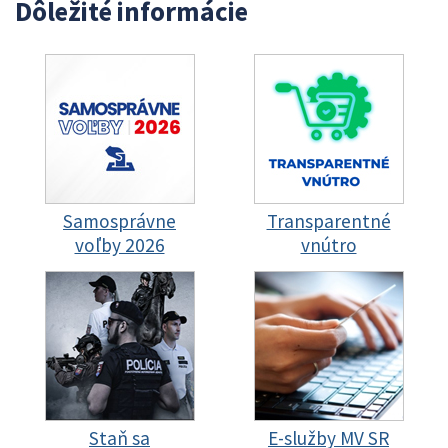
Dôležité informácie
Samosprávne
Transparentné
voľby 2026
vnútro
Staň sa
E-služby MV SR