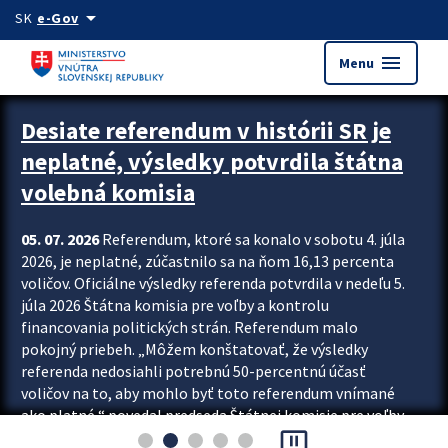
Preskocit na hlavný obsah
arrow_drop_down
SK
e-Gov
menu
Menu
Zastavit automatický posun upútavok
Desiate referendum v histórii SR je
neplatné, výsledky potvrdila štátna
volebná komisia
05. 07. 2026
Referendum, ktoré sa konalo v sobotu 4. júla
2026, je neplatné, zúčastnilo sa na ňom 16,13 percenta
voličov. Oficiálne výsledky referenda potvrdila v nedeľu 5.
júla 2026 Štátna komisia pre voľby a kontrolu
financovania politických strán. Referendum malo
pokojný priebeh. „Môžem konštatovať, že výsledky
referenda nedosiahli potrebnú 50-percentnú účasť
voličov na to, aby mohlo byť toto referendum vnímané
ako platné,“ povedal predseda Štátnej komisie pre voľby
pause_presentation
a kontrolu financovania politických...