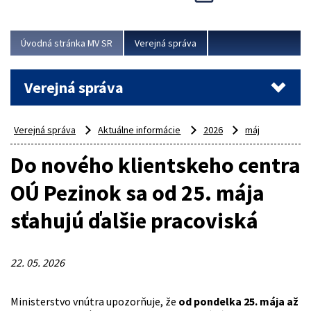
Viac
Úvodná stránka MV SR
Verejná správa
Verejná správa
Verejná správa
Aktuálne informácie
2026
máj
Do nového klientskeho centra
OÚ Pezinok sa od 25. mája
sťahujú ďalšie pracoviská
22. 05. 2026
Ministerstvo vnútra upozorňuje, že
od pondelka 25. mája až