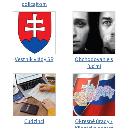
policajtom
Vestník vlády SR
Obchodovanie s
ľuďmi
Cudzinci
Okresné úrady /
Klientske centrá