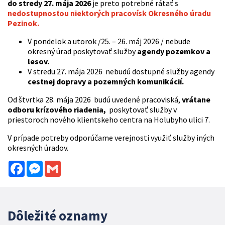
do stredy 27. mája 2026
je preto potrebné rátať s
nedostupnosťou niektorých pracovísk Okresného úradu
Pezinok.
V pondelok a utorok /25. – 26. máj 2026 / nebude
okresný úrad poskytovať služby
agendy pozemkov a
lesov.
V stredu 27. mája 2026 nebudú dostupné služby agendy
cestnej dopravy a pozemných komunikácií.
Od štvrtka 28. mája 2026 budú uvedené pracoviská,
vrátane
odboru krízového riadenia,
poskytovať služby v
priestoroch nového klientskeho centra na Holubyho ulici 7.
V prípade potreby odporúčame verejnosti využiť služby iných
okresných úradov.
Facebook
Messenger
Gmail
Dôležité oznamy