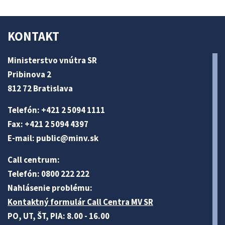
KONTAKT
Ministerstvo vnútra SR
Pribinova 2
812 72 Bratislava
Telefón: +421 2 5094 1111
Fax: +421 2 5094 4397
E-mail:
public@minv
.sk
Call centrum:
Telefón: 0800 222 222
Nahlásenie problému:
Kontaktný formulár Call Centra MV SR
PO, UT, ŠT, PIA: 8.00 - 16.00