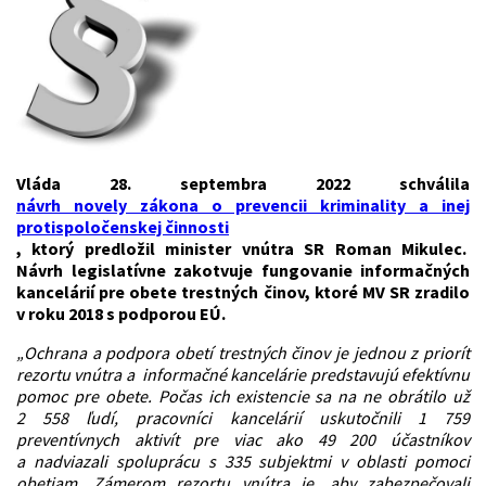
Vláda 28. septembra 2022 schválila
návrh novely zákona o prevencii kriminality a inej
protispoločenskej činnosti
, ktorý predložil minister vnútra SR Roman Mikulec.
Návrh legislatívne zakotvuje fungovanie informačných
kancelárií pre obete trestných činov, ktoré MV SR zradilo
v roku 2018 s podporou EÚ.
„Ochrana a podpora obetí
trestných činov je jednou z priorít
rezortu vnútra a informačné kancelárie predstavujú efektívnu
pomoc pre obete. Počas ich existencie sa na ne obrátilo už
2 558 ľudí, pracovníci kancelárií uskutočnili 1 759
preventívnych aktivít pre viac ako 49 200 účastníkov
a nadviazali spoluprácu s 335 subjektmi v oblasti pomoci
obetiam. Zámerom rezortu vnútra je, aby zabezpečovali