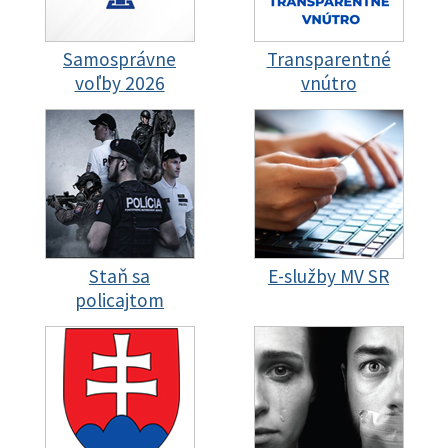
Samosprávne
Transparentné
voľby 2026
vnútro
Staň sa
E-služby MV SR
policajtom