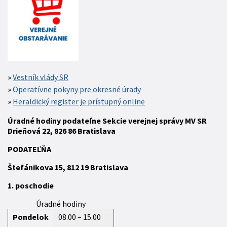
Vestník vlády SR
Operatívne pokyny pre okresné úrady
Heraldický register je prístupný online
Úradné hodiny podateľne Sekcie verejnej správy MV SR
Drieňová 22, 826 86 Bratislava
P
ODATEĽŇA
Štefánikova 15,
812 19
Bratislava
1. poschodie
Úradné hodiny
Pondelok
08.00 – 15.00