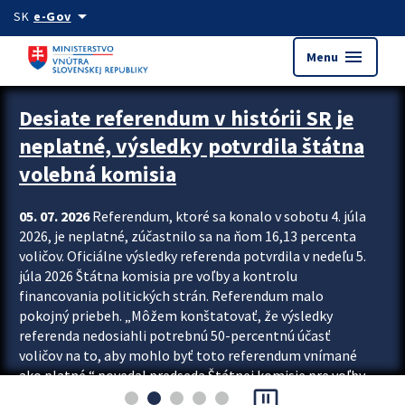
Preskocit na hlavný obsah
arrow_drop_down
SK
e-Gov
menu
Menu
Zastavit automatický posun upútavok
Desiate referendum v histórii SR je
neplatné, výsledky potvrdila štátna
volebná komisia
05. 07. 2026
Referendum, ktoré sa konalo v sobotu 4. júla
2026, je neplatné, zúčastnilo sa na ňom 16,13 percenta
voličov. Oficiálne výsledky referenda potvrdila v nedeľu 5.
júla 2026 Štátna komisia pre voľby a kontrolu
financovania politických strán. Referendum malo
pokojný priebeh. „Môžem konštatovať, že výsledky
referenda nedosiahli potrebnú 50-percentnú účasť
voličov na to, aby mohlo byť toto referendum vnímané
ako platné,“ povedal predseda Štátnej komisie pre voľby
pause_presentation
a kontrolu financovania politických...