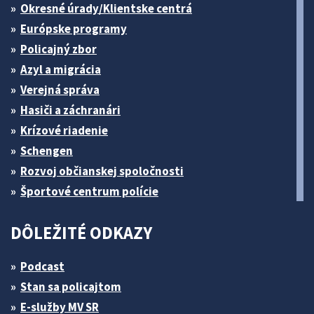
Okresné úrady/Klientske centrá
Európske programy
Policajný zbor
Azyl a migrácia
Verejná správa
Hasiči a záchranári
Krízové riadenie
Schengen
Rozvoj občianskej spoločnosti
Športové centrum polície
DÔLEŽITÉ ODKAZY
Podcast
Stan sa policajtom
E-služby MV SR