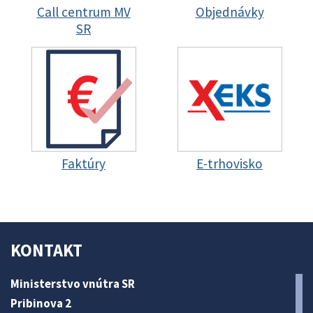
Call centrum MV
Objednávky
SR
Faktúry
E-trhovisko
KONTAKT
Ministerstvo vnútra SR
Pribinova 2