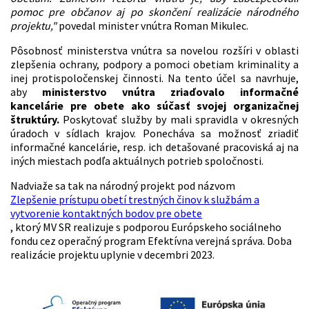
pomoc pre občanov
aj po skončení realizácie národného
projektu,"
povedal minister vnútra Roman Mikulec.
Pôsobnosť ministerstva vnútra sa novelou rozšíri v oblasti
zlepšenia ochrany, podpory a pomoci obetiam kriminality a
inej protispoločenskej činnosti. Na tento účel sa navrhuje,
aby
ministerstvo vnútra zriaďovalo informačné
kancelárie pre obete ako súčasť svojej organizačnej
štruktúry.
Poskytovať služby by mali spravidla v okresných
úradoch v sídlach krajov. Ponecháva sa možnosť zriadiť
informačné kancelárie, resp. ich detašované pracoviská aj na
iných miestach podľa aktuálnych potrieb spoločnosti.
Nadviaže sa tak na národný projekt pod názvom
Zlepšenie prístupu obetí trestných činov k službám a
vytvorenie kontaktných bodov pre obete
, ktorý MV SR realizuje s podporou Európskeho sociálneho
fondu cez operačný program Efektívna verejná správa. Doba
realizácie projektu uplynie v decembri 2023.