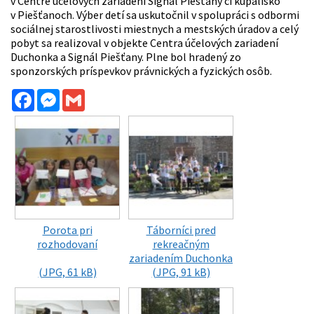
v Centre účelových zariadení Signál Piešťany či kúpalisko
v Piešťanoch. Výber detí sa uskutočnil v spolupráci s odbormi
sociálnej starostlivosti miestnych a mestských úradov a celý
pobyt sa realizoval v objekte Centra účelových zariadení
Duchonka a Signál Piešťany. Plne bol hradený zo
sponzorských príspevkov právnických a fyzických osôb.
Facebook
Messenger
Gmail
Porota pri
Táborníci pred
rozhodovaní
rekreačným
zariadením Duchonka
(JPG, 61 kB)
(JPG, 91 kB)