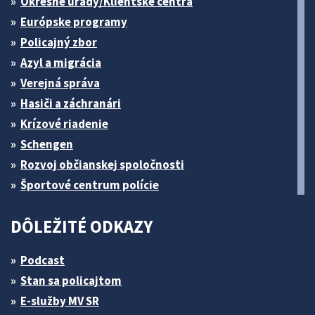
Okresné úrady/Klientske centrá
Európske programy
Policajný zbor
Azyl a migrácia
Verejná správa
Hasiči a záchranári
Krízové riadenie
Schengen
Rozvoj občianskej spoločnosti
Športové centrum polície
DÔLEŽITÉ ODKAZY
Podcast
Stan sa policajtom
E-služby MV SR