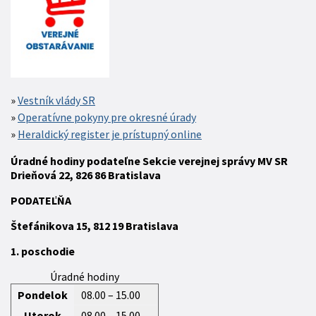
Vestník vlády SR
Operatívne pokyny pre okresné úrady
Heraldický register je prístupný online
Úradné hodiny podateľne Sekcie verejnej správy MV SR
Drieňová 22, 826 86 Bratislava
P
ODATEĽŇA
Štefánikova 15,
812 19
Bratislava
1. poschodie
Úradné hodiny
Pondelok
08.00 – 15.00
Utorok
08.00 – 15.00