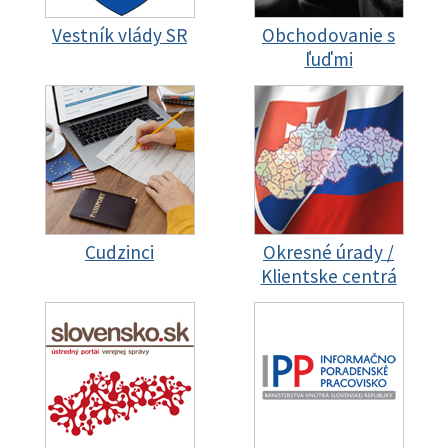
Vestník vlády SR
Obchodovanie s
ľuďmi
Cudzinci
Okresné úrady /
Klientske centrá