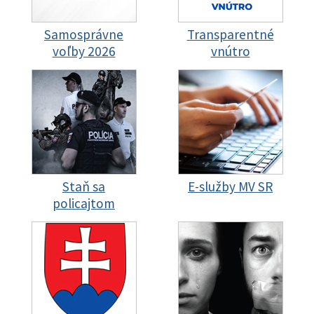
Samosprávne
Transparentné
voľby 2026
vnútro
Staň sa
E-služby MV SR
policajtom