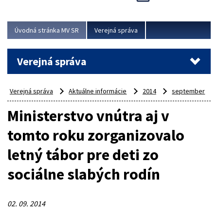
Viac
Úvodná stránka MV SR
Verejná správa
Verejná správa
Verejná správa
Aktuálne informácie
2014
september
Ministerstvo vnútra aj v
tomto roku zorganizovalo
letný tábor pre deti zo
sociálne slabých rodín
02. 09. 2014