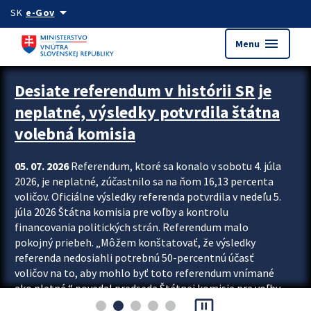
Preskocit na hlavný obsah
arrow_drop_down
SK
e-Gov
menu
Menu
Zastavit automatický posun upútavok
Desiate referendum v histórii SR je
neplatné, výsledky potvrdila štátna
volebná komisia
05. 07. 2026
Referendum, ktoré sa konalo v sobotu 4. júla
2026, je neplatné, zúčastnilo sa na ňom 16,13 percenta
voličov. Oficiálne výsledky referenda potvrdila v nedeľu 5.
júla 2026 Štátna komisia pre voľby a kontrolu
financovania politických strán. Referendum malo
pokojný priebeh. „Môžem konštatovať, že výsledky
referenda nedosiahli potrebnú 50-percentnú účasť
voličov na to, aby mohlo byť toto referendum vnímané
ako platné,“ povedal predseda Štátnej komisie pre voľby
pause_presentation
a kontrolu financovania politických...