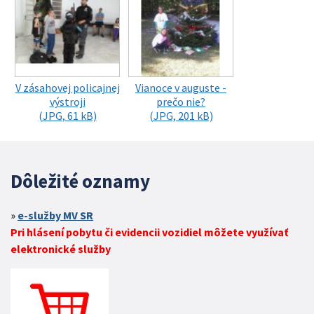
V zásahovej policajnej
Vianoce v auguste -
výstroji
prečo nie?
(JPG, 61 kB)
(JPG, 201 kB)
Dôležité oznamy
e-služby MV SR
Pri hlásení pobytu či evidencii vozidiel môžete využívať
elektronické služby