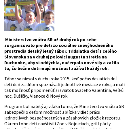
Ministerstvo vnútra SR už druhý rok po sebe
zorganizovalo pre deti zo sociálne znevýhodneného
prostredia detský letný tábor. Tridsiatka detí z celého
Slovenska sa v druhej polovici augusta stretla na
Duchonke, aby si oddýchla, načerpala nové sily a zažila
to, čo bežne deti majú možnosť zažívať každý rok.
Tábor sa niesol v duchu roka 2015, keď počas desiatich dní
deti deň za dňom spoznávali jednotlivé mesiace v roku, a mali
tak možnosť pripomenúť si sviatok Svätého Valentína, Veľkú
noc, Dušičky, Vianoce či Nový rok.
Program bol nabitý aj vďaka tomu, že Ministerstvo vnútra SR
zabezpečilo deťom možnosť zblízka vidieť prácu
jednotlivých bezpečnostných a zásahových zložiek rezortu.
Okrem toho deti navštívili Zoo v Bojniciach, grill párty