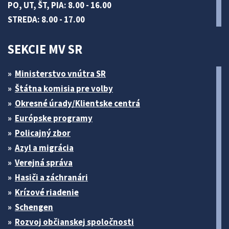
PO, UT, ŠT, PIA: 8.00 - 16.00
STREDA: 8.00 - 17.00
SEKCIE MV SR
Ministerstvo vnútra SR
Štátna komisia pre volby
Okresné úrady/Klientske centrá
Európske programy
Policajný zbor
Azyl a migrácia
Verejná správa
Hasiči a záchranári
Krízové riadenie
Schengen
Rozvoj občianskej spoločnosti