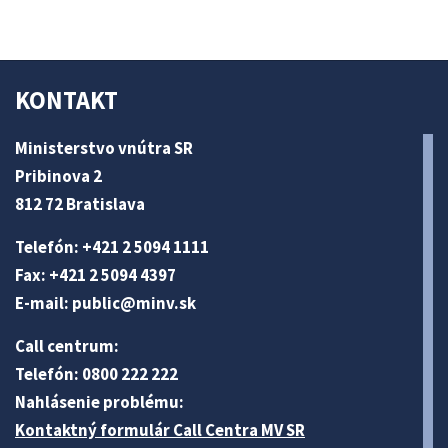
KONTAKT
Ministerstvo vnútra SR
Pribinova 2
812 72 Bratislava
Telefón: +421 2 5094 1111
Fax: +421 2 5094 4397
E-mail:
public@minv
.sk
Call centrum:
Telefón: 0800 222 222
Nahlásenie problému:
Kontaktný formulár Call Centra MV SR