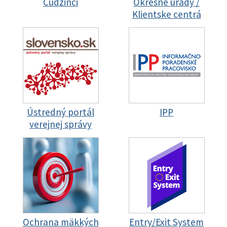
Cudzinci
Okresné úrady /
Klientske centrá
Ústredný portál
IPP
verejnej správy
Ochrana mäkkých
Entry/Exit System