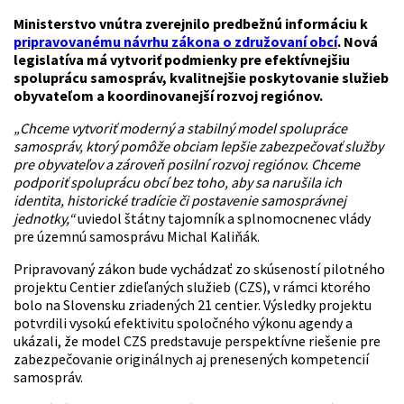
Ministerstvo vnútra zverejnilo predbežnú informáciu k
pripravovanému návrhu zákona o združovaní obcí
. Nová
legislatíva má vytvoriť podmienky pre efektívnejšiu
spoluprácu samospráv, kvalitnejšie poskytovanie služieb
obyvateľom a koordinovanejší rozvoj regiónov.
„Chceme vytvoriť moderný a stabilný model spolupráce
samospráv, ktorý pomôže obciam lepšie zabezpečovať služby
pre obyvateľov a zároveň posilní rozvoj regiónov. Chceme
podporiť spoluprácu obcí bez toho, aby sa narušila ich
identita, historické tradície či postavenie samosprávnej
jednotky,“
uviedol štátny tajomník a splnomocnenec vlády
pre územnú samosprávu Michal Kaliňák.
Pripravovaný zákon bude vychádzať zo skúseností pilotného
projektu Centier zdieľaných služieb (CZS), v rámci ktorého
bolo na Slovensku zriadených 21 centier. Výsledky projektu
potvrdili vysokú efektivitu spoločného výkonu agendy a
ukázali, že model CZS predstavuje perspektívne riešenie pre
zabezpečovanie originálnych aj prenesených kompetencií
samospráv.