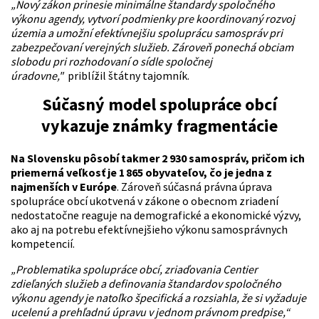
„Nový zákon prinesie minimálne štandardy spoločného
výkonu agendy, vytvorí podmienky pre koordinovaný rozvoj
územia a umožní efektívnejšiu spoluprácu samospráv pri
zabezpečovaní verejných služieb. Zároveň ponechá obciam
slobodu pri rozhodovaní o sídle spoločnej
úradovne,"
priblížil štátny tajomník.
Súčasný model spolupráce obcí
vykazuje známky fragmentácie
Na Slovensku pôsobí takmer 2 930 samospráv, pričom ich
priemerná veľkosť je 1 865 obyvateľov, čo je jedna z
najmenších v Európe
. Zároveň súčasná právna úprava
spolupráce obcí ukotvená v zákone o obecnom zriadení
nedostatočne reaguje na demografické a ekonomické výzvy,
ako aj na potrebu efektívnejšieho výkonu samosprávnych
kompetencií.
„Problematika spolupráce obcí, zriaďovania Centier
zdieľaných služieb a definovania štandardov spoločného
výkonu agendy je natoľko špecifická a rozsiahla, že si vyžaduje
ucelenú a prehľadnú úpravu v jednom právnom predpise,“