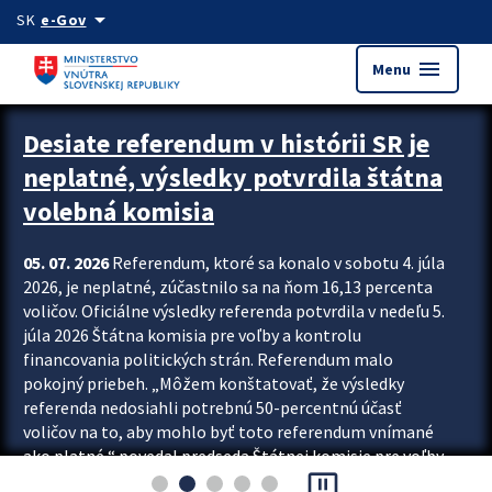
Preskocit na hlavný obsah
arrow_drop_down
SK
e-Gov
menu
Menu
Zastavit automatický posun upútavok
Desiate referendum v histórii SR je
neplatné, výsledky potvrdila štátna
volebná komisia
05. 07. 2026
Referendum, ktoré sa konalo v sobotu 4. júla
2026, je neplatné, zúčastnilo sa na ňom 16,13 percenta
voličov. Oficiálne výsledky referenda potvrdila v nedeľu 5.
júla 2026 Štátna komisia pre voľby a kontrolu
financovania politických strán. Referendum malo
pokojný priebeh. „Môžem konštatovať, že výsledky
referenda nedosiahli potrebnú 50-percentnú účasť
voličov na to, aby mohlo byť toto referendum vnímané
ako platné,“ povedal predseda Štátnej komisie pre voľby
pause_presentation
a kontrolu financovania politických...