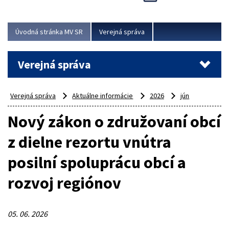
Viac
Úvodná stránka MV SR
Verejná správa
Verejná správa
Verejná správa
Aktuálne informácie
2026
jún
Nový zákon o združovaní obcí
z dielne rezortu vnútra
posilní spoluprácu obcí a
rozvoj regiónov
05. 06. 2026