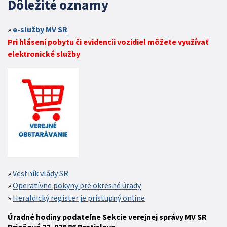
Dôležité oznamy
e-služby MV SR
Pri hlásení pobytu či evidencii vozidiel môžete využívať
elektronické služby
Vestník vlády SR
Operatívne pokyny pre okresné úrady
Heraldický register je prístupný online
Úradné hodiny podateľne Sekcie verejnej správy MV SR
Drieňová 22, 826 86 Bratislava