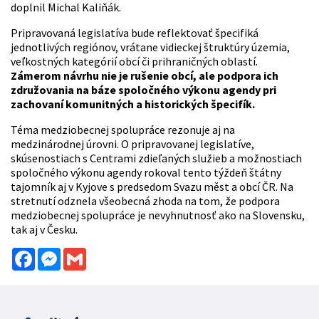
doplnil Michal Kaliňák.
Pripravovaná legislatíva bude reflektovať špecifiká
jednotlivých regiónov, vrátane vidieckej štruktúry územia,
veľkostných kategórií obcí či prihraničných oblastí.
Zámerom návrhu nie je rušenie obcí, ale podpora ich
združovania na báze spoločného výkonu agendy pri
zachovaní komunitných a historických špecifík.
Téma medziobecnej spolupráce rezonuje aj na
medzinárodnej úrovni. O pripravovanej legislatíve,
skúsenostiach s Centrami zdieľaných služieb a možnostiach
spoločného výkonu agendy rokoval tento týždeň štátny
tajomník aj v Kyjove s predsedom Svazu měst a obcí ČR. Na
stretnutí odznela všeobecná zhoda na tom, že podpora
medziobecnej spolupráce je nevyhnutnosť ako na Slovensku,
tak aj v Česku.
Facebook
Messenger
Gmail