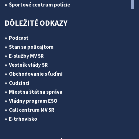
Športové centrum polície
DÔLEŽITÉ ODKAZY
Podcast
Stan sa policajtom
E-služby MV SR
Vestník vlády SR
Obchodovanie s ľuďmi
Cudzinci
Miestna štátna správa
Vládny program ESO
Call centrum MV SR
E-trhovisko