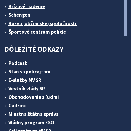
Krízové riadenie
Schengen
Rozvoj občianskej spoločnosti
Športové centrum polície
DÔLEŽITÉ ODKAZY
Podcast
Stan sa policajtom
E-služby MV SR
Vestník vlády SR
Obchodovanie s ľuďmi
Cudzinci
Miestna štátna správa
Vládny program ESO