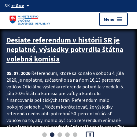
Preskocit na hlavný obsah
arrow_drop_down
SK
e-Gov
menu
Menu
Zastavit automatický posun upútavok
Desiate referendum v histórii SR je
neplatné, výsledky potvrdila štátna
volebná komisia
05. 07. 2026
Referendum, ktoré sa konalo v sobotu 4. júla
2026, je neplatné, zúčastnilo sa na ňom 16,13 percenta
voličov. Oficiálne výsledky referenda potvrdila v nedeľu 5.
júla 2026 Štátna komisia pre voľby a kontrolu
financovania politických strán. Referendum malo
pokojný priebeh. „Môžem konštatovať, že výsledky
referenda nedosiahli potrebnú 50-percentnú účasť
voličov na to, aby mohlo byť toto referendum vnímané
ako platné,“ povedal predseda Štátnej komisie pre voľby
pause_presentation
a kontrolu financovania politických...