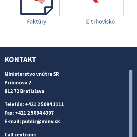
Faktúry
E-trhovisko
KONTAKT
Ministerstvo vnútra SR
Pribinova 2
812 72 Bratislava
Telefón: +421 2 5094 1111
Fax: +421 2 5094 4397
E-mail:
public@minv
.sk
Call centrum: