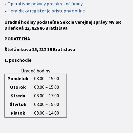
Operatívne pokyny pre okresné úrady
Heraldický register je prístupný online
Úradné hodiny podateľne Sekcie verejnej správy MV SR
Drieňová 22, 826 86 Bratislava
P
ODATEĽŇA
Štefánikova 15,
812 19
Bratislava
1. poschodie
Úradné hodiny
Pondelok
08.00 – 15.00
Utorok
08.00 – 15.00
Streda
08.00 – 17.00
Štvrtok
08.00 – 15.00
Piatok
08.00 – 14.00