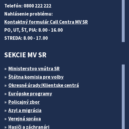
Telefón: 0800 222 222
Nahlásenie problému:
Kontaktný formulár Call Centra MV SR
PO, UT, ŠT, PIA: 8.00 - 16.00
STREDA: 8.00 - 17.00
SEKCIE MV SR
Ministerstvo vnútra SR
Štátna komisia pre volby
Okresné úrady/Klientske centrá
Európske programy
Policajný zbor
Azyl a migrácia
Verejná správa
Hasiči a záchranári