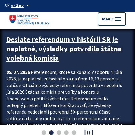
Preskocit na hlavný obsah
arrow_drop_down
SK
e-Gov
menu
Menu
Zastavit automatický posun upútavok
Desiate referendum v histórii SR je
neplatné, výsledky potvrdila štátna
volebná komisia
05. 07. 2026
Referendum, ktoré sa konalo v sobotu 4. júla
2026, je neplatné, zúčastnilo sa na ňom 16,13 percenta
voličov. Oficiálne výsledky referenda potvrdila v nedeľu 5.
júla 2026 Štátna komisia pre voľby a kontrolu
financovania politických strán. Referendum malo
pokojný priebeh. „Môžem konštatovať, že výsledky
referenda nedosiahli potrebnú 50-percentnú účasť
voličov na to, aby mohlo byť toto referendum vnímané
ako platné,“ povedal predseda Štátnej komisie pre voľby
pause_presentation
a kontrolu financovania politických...