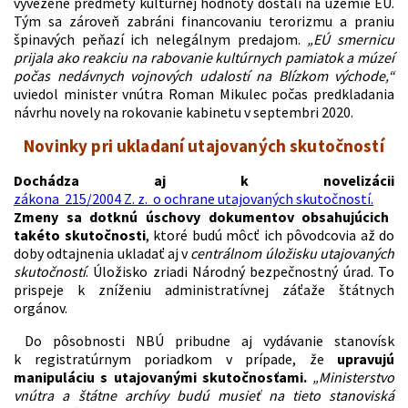
vyvezené predmety kultúrnej hodnoty dostali na územie EÚ.
Tým sa zároveň zabráni financovaniu terorizmu a praniu
špinavých peňazí ich nelegálnym predajom.
„EÚ smernicu
prijala ako reakciu na rabovanie kultúrnych pamiatok a múzeí
počas nedávnych vojnových udalostí na Blízkom východe,“
uviedol minister vnútra Roman Mikulec počas predkladania
návrhu novely na rokovanie kabinetu v septembri 2020.
Novinky pri ukladaní utajovaných skutočností
Dochádza aj k novelizácii
zákona 215/2004 Z. z. o ochrane utajovaných skutočností.
Zmeny sa dotknú úschovy dokumentov obsahujúcich
takéto skutočnosti
, ktoré budú môcť ich pôvodcovia až do
doby odtajnenia ukladať aj v
centrálnom úložisku utajovaných
skutočností
. Úložisko zriadi Národný bezpečnostný úrad. To
prispeje k zníženiu administratívnej záťaže štátnych
orgánov.
Do pôsobnosti NBÚ pribudne aj vydávanie stanovísk
k registratúrnym poriadkom v prípade, že
upravujú
manipuláciu s utajovanými skutočnosťami.
„Ministerstvo
vnútra a štátne archívy budú musieť na tieto stanoviská