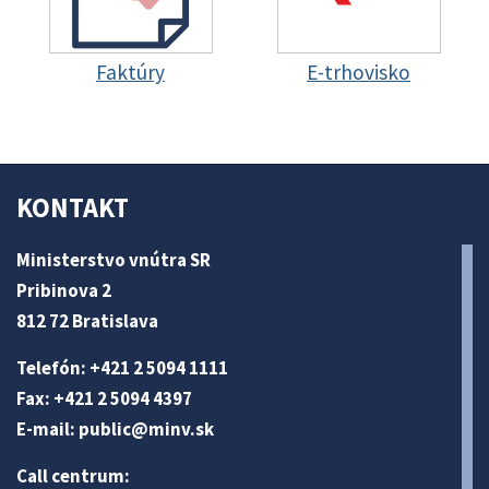
Faktúry
E-trhovisko
KONTAKT
Ministerstvo vnútra SR
Pribinova 2
812 72 Bratislava
Telefón: +421 2 5094 1111
Fax: +421 2 5094 4397
E-mail:
public@minv
.sk
Call centrum: