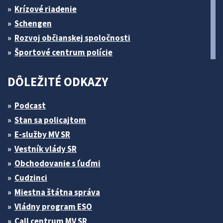
Krízové riadenie
Schengen
Rozvoj občianskej spoločnosti
Športové centrum polície
DÔLEŽITÉ ODKAZY
Podcast
Stan sa policajtom
E-služby MV SR
Vestník vlády SR
Obchodovanie s ľuďmi
Cudzinci
Miestna štátna správa
Vládny program ESO
Call centrum MV SR