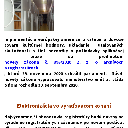
Implementácia európskej smernice o vstupe a dovoze
tovaru kultúrnej hodnoty, ukladanie utajovaných
skutočností a tiež poznatky a požiadavky aplikačnej
praxe sú predmetom
novely zákona č. 395/2020 Z. z. o archívoch
a registratúrach
, ktorú 26. novembra 2020 schválil parlament. Návrh
novely zákona vypracovalo ministerstvo vnútra, vláda
o ňom rozhodla 30. septembra 2020.
Elektronizácia vo vyraďovacom konaní
Najvýznamnejší pôvodcovia registratúry budú návrhy na
vyradenie registratúrnych záznamov po novom podávať