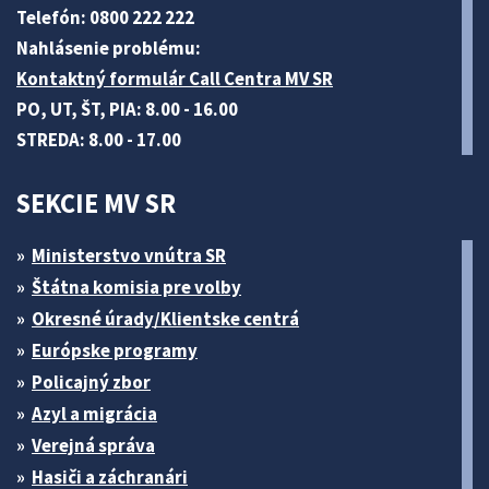
Telefón: 0800 222 222
Nahlásenie problému:
Kontaktný formulár Call Centra MV SR
PO, UT, ŠT, PIA: 8.00 - 16.00
STREDA: 8.00 - 17.00
SEKCIE MV SR
Ministerstvo vnútra SR
Štátna komisia pre volby
Okresné úrady/Klientske centrá
Európske programy
Policajný zbor
Azyl a migrácia
Verejná správa
Hasiči a záchranári