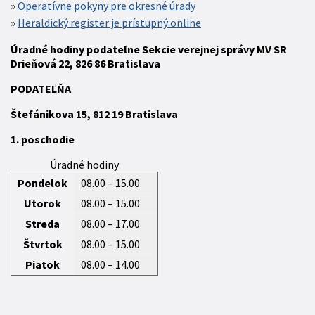
Operatívne pokyny pre okresné úrady
Heraldický register je prístupný online
Úradné hodiny podateľne Sekcie verejnej správy MV SR
Drieňová 22, 826 86 Bratislava
P
ODATEĽŇA
Štefánikova 15,
812 19
Bratislava
1. poschodie
Úradné hodiny
Pondelok
08.00 – 15.00
Utorok
08.00 – 15.00
Streda
08.00 – 17.00
Štvrtok
08.00 – 15.00
Piatok
08.00 – 14.00