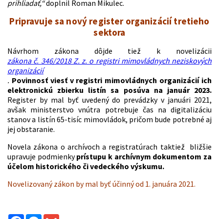
prihliadať,“
doplnil Roman Mikulec.
Pripravuje sa nový register organizácií tretieho
sektora
Návrhom zákona dôjde tiež k novelizácii
zákona č. 346/2018 Z. z. o registri mimovládnych neziskových
organizácií
.
Povinnosť viesť v registri mimovládnych organizácií ich
elektronickú zbierku listín sa posúva na január 2023.
Register by mal byť uvedený do prevádzky v januári 2021,
avšak ministerstvo vnútra potrebuje čas na digitalizáciu
stanov a listín 65-tisíc mimovládok, pričom bude potrebné aj
jej obstaranie.
Novela zákona o archívoch a registratúrach taktiež bližšie
upravuje podmienky
prístupu k archívnym dokumentom za
účelom historického či vedeckého výskumu.
Novelizovaný zákon by mal byť účinný od 1. januára 2021.
Facebook
Messenger
Gmail