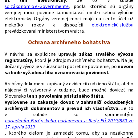
už len elektronicky
. Je to v súlade
so zákonom o e-Governmente
, podľa ktorého sú orgány
verejnej moci povinné komunikovať medzi sebou výlučne
elektronicky. Orgány verejnej moci majú na tento účel už
niekoľko rokov k dispozícii
elektronickú službu
prevádzkovanú ministerstvom vnútra.
Ochrana archívneho bohatstva
V návrhu sa explicitne upravuje
zákaz trvalého vývozu
registratúry
, ktorá je zdrojom archívneho bohatstva. Na jej
dočasný vývoz je v súčasnosti potrebné povolenie, po
novom
sa bude vyžadovať iba oznamovacia povinnosť.
Archívny dokument zapísaný v evidencii cudzieho štátu, alebo
nájdený či vytvorený v cudzine, bude možné doviezť na
Slovensko
len s povolením príslušného štátu.
Vyslovene sa zakazuje dovoz v zahraničí odcudzených
archívnych dokumentov a prevod ich vlastníctva.
Je to
v súlade so spomenutým
nariadením Európskeho parlamentu a Rady EÚ 2019/880 zo
17. apríla 2019
,
ktorého cieľom je zamedziť tomu, aby sa nezákonne