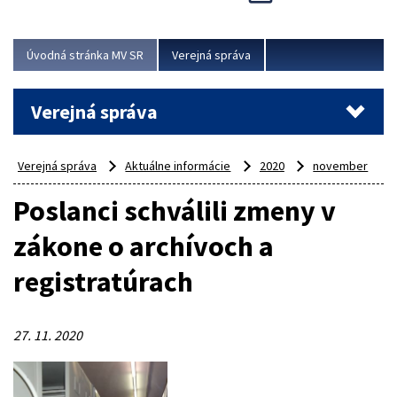
Viac
Úvodná stránka MV SR
Verejná správa
Verejná správa
Verejná správa
Aktuálne informácie
2020
november
Poslanci schválili zmeny v
zákone o archívoch a
registratúrach
27. 11. 2020