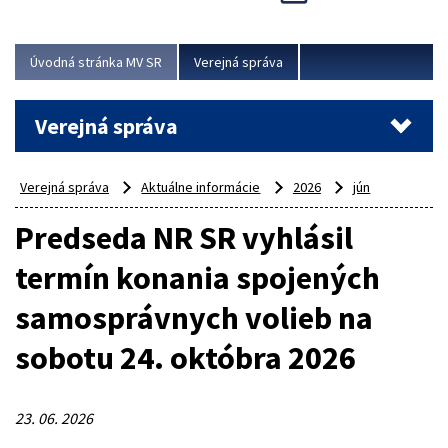
Viac
Úvodná stránka MV SR
Verejná správa
Verejná správa
Verejná správa
Aktuálne informácie
2026
jún
Predseda NR SR vyhlásil
termín konania spojených
samosprávnych volieb na
sobotu 24. októbra 2026
23. 06. 2026