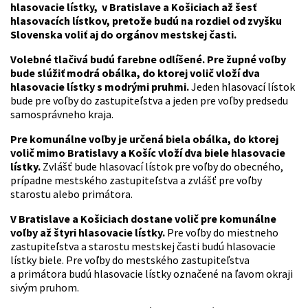
hlasovacie lístky, v Bratislave a Košiciach až šesť
hlasovacích lístkov, pretože budú na rozdiel od zvyšku
Slovenska voliť aj do orgánov mestskej časti.
Volebné tlačivá budú farebne odlíšené. Pre župné voľby
bude slúžiť modrá obálka, do ktorej volič vloží dva
hlasovacie lístky s modrými pruhmi.
Jeden hlasovací lístok
bude pre voľby do zastupiteľstva a jeden pre voľby predsedu
samosprávneho kraja.
Pre komunálne voľby je určená
biela obálka, do ktorej
volič
mimo Bratislavy a Košíc vloží dva biele hlasovacie
lístky.
Zvlášť bude hlasovací lístok pre voľby do obecného,
prípadne mestského zastupiteľstva a zvlášť pre voľby
starostu alebo primátora.
V Bratislave a Košiciach dostane volič pre komunálne
voľby až štyri hlasovacie lístky.
Pre voľby do miestneho
zastupiteľstva a starostu mestskej časti budú hlasovacie
lístky biele. Pre voľby do mestského zastupiteľstva
a primátora budú hlasovacie lístky označené na ľavom okraji
sivým pruhom.