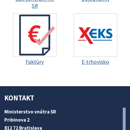
SR
Faktúry
E-trhovisko
KONTAKT
Ministerstvo vnútra SR
Pribinova 2
812 72 Bratislava