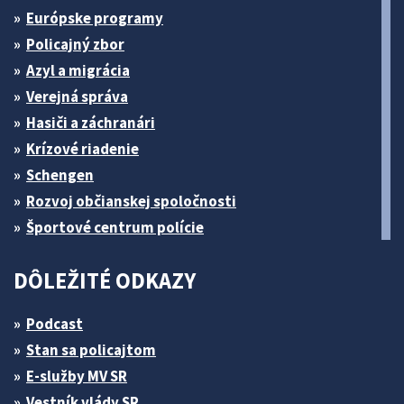
Európske programy
Policajný zbor
Azyl a migrácia
Verejná správa
Hasiči a záchranári
Krízové riadenie
Schengen
Rozvoj občianskej spoločnosti
Športové centrum polície
DÔLEŽITÉ ODKAZY
Podcast
Stan sa policajtom
E-služby MV SR
Vestník vlády SR