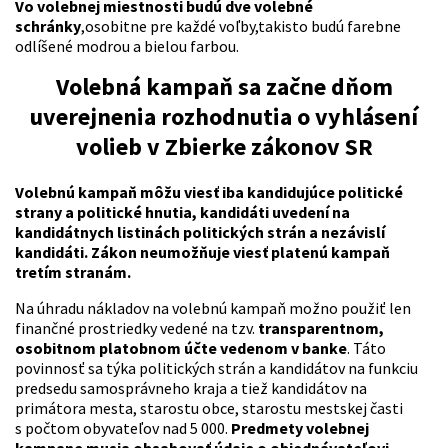
Vo volebnej miestnosti budú dve volebné
schránky
,osobitne pre každé voľby,takisto budú farebne
odlíšené modrou a bielou farbou.
Volebná kampaň sa začne dňom
uverejnenia rozhodnutia o vyhlásení
volieb v Zbierke zákonov SR
Volebnú kampaň môžu viesť iba kandidujúce politické
strany a politické hnutia, kandidáti uvedení na
kandidátnych listinách politických strán a nezávislí
kandidáti. Zákon neumožňuje viesť platenú kampaň
tretím stranám.
Na úhradu nákladov na volebnú kampaň možno použiť len
finančné prostriedky vedené na tzv.
transparentnom,
osobitnom platobnom účte vedenom v banke
. Táto
povinnosť sa týka politických strán a kandidátov na funkciu
predsedu samosprávneho kraja a tiež kandidátov na
primátora mesta, starostu obce, starostu mestskej časti
s počtom obyvateľov nad 5 000.
Predmety volebnej