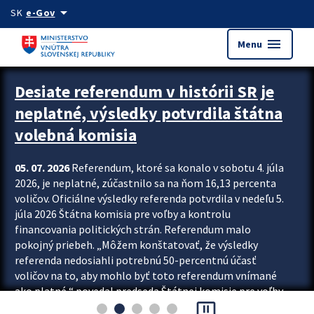
Preskocit na hlavný obsah
arrow_drop_down
SK
e-Gov
menu
Menu
Zastavit automatický posun upútavok
Desiate referendum v histórii SR je
neplatné, výsledky potvrdila štátna
volebná komisia
05. 07. 2026
Referendum, ktoré sa konalo v sobotu 4. júla
2026, je neplatné, zúčastnilo sa na ňom 16,13 percenta
voličov. Oficiálne výsledky referenda potvrdila v nedeľu 5.
júla 2026 Štátna komisia pre voľby a kontrolu
financovania politických strán. Referendum malo
pokojný priebeh. „Môžem konštatovať, že výsledky
referenda nedosiahli potrebnú 50-percentnú účasť
voličov na to, aby mohlo byť toto referendum vnímané
ako platné,“ povedal predseda Štátnej komisie pre voľby
pause_presentation
a kontrolu financovania politických...