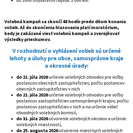
do 2000 obyvateľov najviac 2 000 eur.
Volebná kampaň sa skončí 48 hodín predo dňom konania
volieb. Až do skončenia hlasovania platí moratórium,
kedy je zakázané viesť volebnú kampaň a zverejňovať
výsledky prieskumov.
V rozhodnutí o vyhlásení volieb sú určené
lehoty a úlohy pre obce, samosprávne kraje
a okresné úrady:
do 21. júla 2026
určenie volebných obvodov pre voľby
poslancov obecných zastupiteľstiev, počtu poslancov
obecných zastupiteľstiev v nich
do 21. júla 2026
určenie volebných obvodov pre voľby
poslancov zastupiteľstiev samosprávnych krajov, počtu
poslancov zastupiteľstiev v nich a na určenie sídiel
obvodných volebných komisií,
do 31. júla 2026
utvorenie volebných okrskov a určenie
volebných miestností,
do 25. augusta 2026
utvorenie miestnych volebných