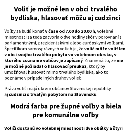
Voliť je možné len v obci trvalého
bydliska, hlasovať môžu aj cudzinci
Voľby sa budú konať
v čase od 7.00 do 20.00 h
, volebné
miestnosti sa teda zatvoria o dve hodiny skôr v porovnaní s
parlamentnými, prezidentskými alebo európskymi voľbami.
Špecifikom samosprávnych volieb je, že
volič môže voliť len
v obci svojho trvalého pobytu vo volebnom okrsku, v
ktorého zozname voličov je zapísaný
. Znamená to, že
nie
je možné požiadať o hlasovací preukaz
, ktorý by
umožňoval hlasovať mimo trvalého bydliska, ako to
poznáme v prípade iných druhov volieb.
Právo voliť majú okrem občanov Slovenskej republiky
aj
cudzinci s trvalým pobytom na Slovensku
.
Modrá farba pre župné voľby a biela
pre komunálne voľby
Voliči dostanú vo volebnej miestnosti dve obálky a štyri