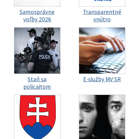
Samosprávne
Transparentné
voľby 2026
vnútro
Staň sa
E-služby MV SR
policajtom