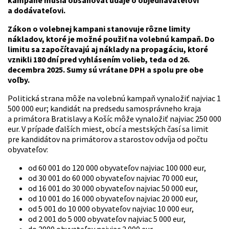
kampane musia obsahovať údaje o objednávateľovi
a dodávateľovi.
Zákon o volebnej kampani stanovuje rôzne limity
nákladov, ktoré je možné použiť na volebnú kampaň. Do
limitu sa započítavajú aj náklady na propagáciu, ktoré
vznikli 180 dní pred vyhlásením volieb, teda od 26.
decembra 2025. Sumy sú vrátane DPH a spolu pre obe
voľby.
Politická strana môže na volebnú kampaň vynaložiť najviac 1
500 000 eur; kandidát na predsedu samosprávneho kraja
a primátora Bratislavy a Košíc môže vynaložiť najviac 250 000
eur. V prípade ďalších miest, obcí a mestských časí sa limit
pre kandidátov na primátorov a starostov odvíja od počtu
obyvateľov:
od 60 001 do 120 000 obyvateľov najviac 100 000 eur,
od 30 001 do 60 000 obyvateľov najviac 70 000 eur,
od 16 001 do 30 000 obyvateľov najviac 50 000 eur,
od 10 001 do 16 000 obyvateľov najviac 20 000 eur,
od 5 001 do 10 000 obyvateľov najviac 10 000 eur,
od 2 001 do 5 000 obyvateľov najviac 5 000 eur,