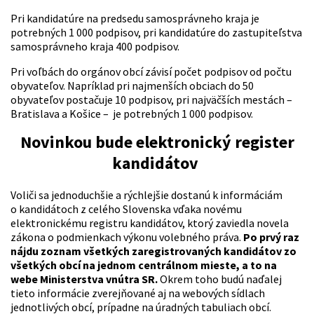
Pri kandidatúre na predsedu samosprávneho kraja je
potrebných 1 000 podpisov, pri kandidatúre do zastupiteľstva
samosprávneho kraja 400 podpisov.
Pri voľbách do orgánov obcí závisí počet podpisov od počtu
obyvateľov. Napríklad pri najmenších obciach do 50
obyvateľov postačuje 10 podpisov, pri najväčších mestách –
Bratislava a Košice – je potrebných 1 000 podpisov.
Novinkou bude elektronický register
kandidátov
Voliči sa jednoduchšie a rýchlejšie dostanú k informáciám
o kandidátoch z celého Slovenska vďaka novému
elektronickému registru kandidátov, ktorý zaviedla novela
zákona o podmienkach výkonu volebného práva.
Po prvý raz
nájdu zoznam všetkých zaregistrovaných kandidátov zo
všetkých obcí na jednom centrálnom mieste, a to na
webe Ministerstva vnútra SR.
Okrem toho budú naďalej
tieto informácie zverejňované aj na webových sídlach
jednotlivých obcí, prípadne na úradných tabuliach obcí.