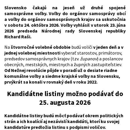
Slovensko čakajú na jeseň už druhé spojené
samosprávne voľby. Voľby do orgánov samosprávy obcí
a voľby do orgánov samosprávnych krajov sa uskutočnia
v sobotu 24. októbra 2026. Voľby vyhlásil v utorok 23. júna
2026 predseda Národnej rady Slovenskej republiky
Richard Raši.
Na
štvorročné volebné obdobie
budú voliči
v jeden deň a v
jednej volebnej miestnosti
vyberať starostov, primátorov,
predsedov samosprávnych krajov (tzv.
županov
) a poslancov
obecných, mestských, miestnych a župných zastupiteľstiev.
Od Nežnej revolúcie pôjde v poradí už o desiate riadne
komunálne voľby a siedme krajské voľby na Slovensku,
prvýkrát sa konali v rovnaký deň v roku 2022.
Kandidátne listiny možno podávať do
25. augusta 2026
Kandidátne listiny budú môcť podávať okrem politických
strán a ich koalícií aj nezávislí kandidáti, ktorí ku svojej
kandidatúre predložia listinu s podpismi voličov.