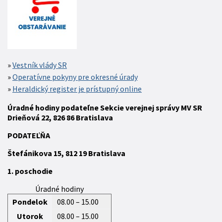
Vestník vlády SR
Operatívne pokyny pre okresné úrady
Heraldický register je prístupný online
Úradné hodiny podateľne Sekcie verejnej správy MV SR
Drieňová 22, 826 86 Bratislava
P
ODATEĽŇA
Štefánikova 15,
812 19
Bratislava
1. poschodie
Úradné hodiny
Pondelok
08.00 – 15.00
Utorok
08.00 – 15.00