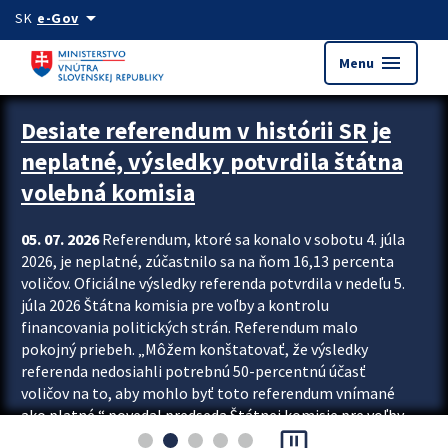
Preskocit na hlavný obsah
arrow_drop_down
SK
e-Gov
menu
Menu
Zastavit automatický posun upútavok
Desiate referendum v histórii SR je
neplatné, výsledky potvrdila štátna
volebná komisia
05. 07. 2026
Referendum, ktoré sa konalo v sobotu 4. júla
2026, je neplatné, zúčastnilo sa na ňom 16,13 percenta
voličov. Oficiálne výsledky referenda potvrdila v nedeľu 5.
júla 2026 Štátna komisia pre voľby a kontrolu
financovania politických strán. Referendum malo
pokojný priebeh. „Môžem konštatovať, že výsledky
referenda nedosiahli potrebnú 50-percentnú účasť
voličov na to, aby mohlo byť toto referendum vnímané
ako platné,“ povedal predseda Štátnej komisie pre voľby
pause_presentation
a kontrolu financovania politických...