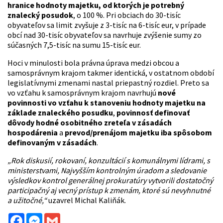
hranice hodnoty majetku, od ktorých je potrebný
znalecký posudok
, o 100 %. Pri obciach do 30-tisíc
obyvateľov sa limit zvyšuje z 3-tisíc na 6-tisíc eur, v prípade
obcí nad 30-tisíc obyvateľov sa navrhuje zvýšenie sumy zo
súčasných 7,5-tisíc na sumu 15-tisíc eur.
Hoci v minulosti bola právna úprava medzi obcou a
samosprávnym krajom takmer identická, v ostatnom období
legislatívnymi zmenami nastal priepastný rozdiel. Preto sa
vo vzťahu k samosprávnym krajom navrhujú
nové
povinnosti vo vzťahu k stanoveniu hodnoty majetku na
základe znaleckého posudku
,
povinnosť definovať
dôvody hodné osobitného zreteľa v zásadách
hospodárenia
a
prevod/prenájom majetku iba spôsobom
definovaným v zásadách
.
„Rok diskusií, rokovaní, konzultácií s komunálnymi lídrami, s
ministerstvami, Najvyšším kontrolným úradom a sledovanie
výsledkov kontrol generálnej prokuratúry vytvorili dostatočný
participačný aj vecný prístup k zmenám, ktoré sú nevyhnutné
a užitočné,“
uzavrel Michal Kaliňák.
Facebook
Messenger
Gmail