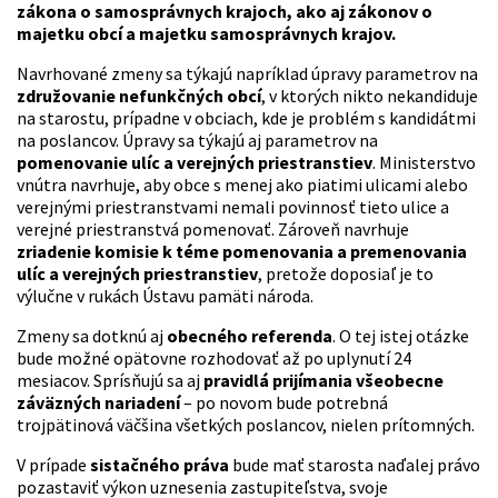
zákona o samosprávnych krajoch, ako aj zákonov o
majetku obcí a majetku samosprávnych krajov.
Navrhované zmeny sa týkajú napríklad úpravy parametrov na
združovanie nefunkčných obcí
, v ktorých nikto nekandiduje
na starostu, prípadne v obciach, kde je problém s kandidátmi
na poslancov. Úpravy sa týkajú aj parametrov na
pomenovanie ulíc a verejných priestranstiev
. Ministerstvo
vnútra navrhuje, aby obce s menej ako piatimi ulicami alebo
verejnými priestranstvami nemali povinnosť tieto ulice a
verejné priestranstvá pomenovať. Zároveň navrhuje
zriadenie komisie k téme pomenovania a premenovania
ulíc a verejných priestranstiev
, pretože doposiaľ je to
výlučne v rukách Ústavu pamäti národa.
Zmeny sa dotknú aj
obecného referenda
. O tej istej otázke
bude možné opätovne rozhodovať až po uplynutí 24
mesiacov. Sprísňujú sa aj
pravidlá prijímania všeobecne
záväzných nariadení
– po novom bude potrebná
trojpätinová väčšina všetkých poslancov, nielen prítomných.
V prípade
sistačného práva
bude mať starosta naďalej právo
pozastaviť výkon uznesenia zastupiteľstva, svoje