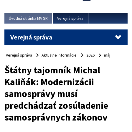
Viac
Úvodná stránka MV SR
Verejná správa
Verejná správa
Verejná správa
Aktuálne informácie
2026
máj
Štátny tajomník Michal
Kaliňák: Modernizácii
samosprávy musí
predchádzať zosúladenie
samosprávnych zákonov