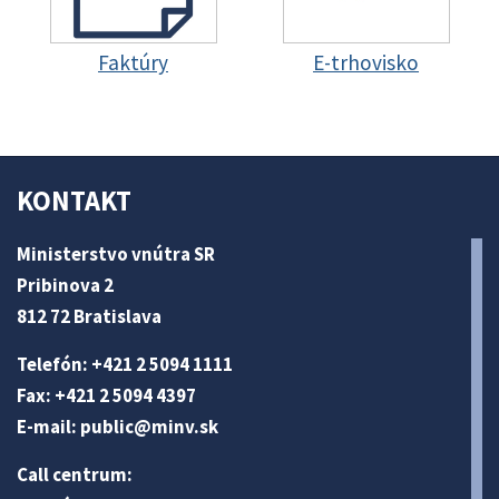
Faktúry
E-trhovisko
KONTAKT
Ministerstvo vnútra SR
Pribinova 2
812 72 Bratislava
Telefón: +421 2 5094 1111
Fax: +421 2 5094 4397
E-mail:
public@minv
.sk
Call centrum: