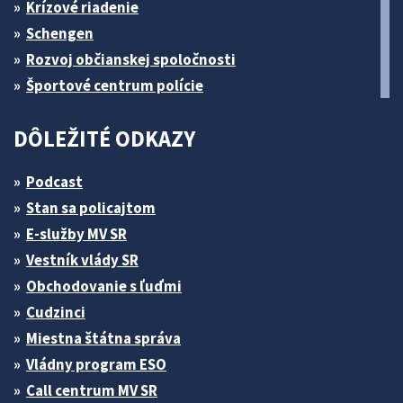
Krízové riadenie
Schengen
Rozvoj občianskej spoločnosti
Športové centrum polície
DÔLEŽITÉ ODKAZY
Podcast
Stan sa policajtom
E-služby MV SR
Vestník vlády SR
Obchodovanie s ľuďmi
Cudzinci
Miestna štátna správa
Vládny program ESO
Call centrum MV SR