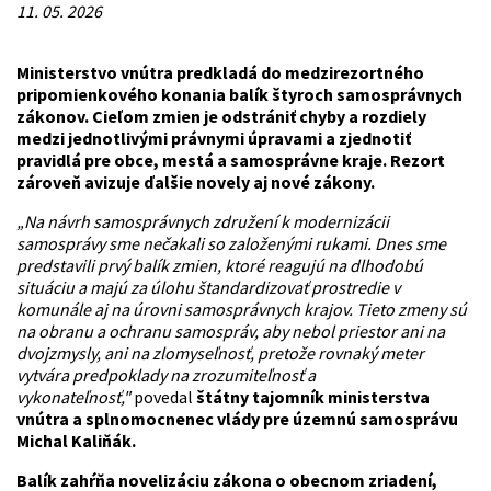
11. 05. 2026
Ministerstvo vnútra predkladá do medzirezortného
pripomienkového konania balík štyroch samosprávnych
zákonov. Cieľom zmien je odstrániť chyby a rozdiely
medzi jednotlivými právnymi úpravami a zjednotiť
pravidlá pre obce, mestá a samosprávne kraje. Rezort
zároveň avizuje ďalšie novely aj nové zákony.
„Na návrh samosprávnych združení k modernizácii
samosprávy sme nečakali so založenými rukami. Dnes sme
predstavili prvý balík zmien, ktoré reagujú na dlhodobú
situáciu a majú za úlohu štandardizovať prostredie v
komunále aj na úrovni samosprávnych krajov. Tieto zmeny sú
na obranu a ochranu samospráv, aby nebol priestor ani na
dvojzmysly, ani na zlomyseľnosť, pretože rovnaký meter
vytvára predpoklady na zrozumiteľnosť a
vykonateľnosť,"
povedal
štátny tajomník ministerstva
vnútra a splnomocnenec vlády pre územnú samosprávu
Michal Kaliňák.
Balík zahŕňa novelizáciu zákona o obecnom zriadení,