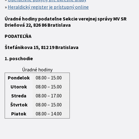
Heraldický register je prístupný online
Úradné hodiny podateľne Sekcie verejnej správy MV SR
Drieňová 22, 826 86 Bratislava
P
ODATEĽŇA
Štefánikova 15,
812 19
Bratislava
1. poschodie
Úradné hodiny
Pondelok
08.00 – 15.00
Utorok
08.00 – 15.00
Streda
08.00 – 17.00
Štvrtok
08.00 – 15.00
Piatok
08.00 – 14.00