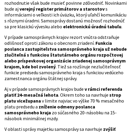
rozhodnutie však bude musieť povinne zdôvodniť. Novinkami
bude aj
verejný register primátorov a starostov
s
informáciami o veľkosti ich úväzku, ktorý uľahčí komunikáciu
s rôznymi úradmi. Samosprávy dostanú možnosť rozhodnúť
sa pre klasickú vývesku alebo
elektronickú úradnú tabuľu
.
V prípade samosprávnych krajov rezort vnútra odstraňuje
odlišnosť oproti zákonu o obecnom zriadení.
Funkcia
poslanca zastupiteľstva samosprávneho kraja už nebude
zlučiteľná s funkciou štatutárneho orgánu rozpočtovej
alebo príspevkovej organizácie zriadenej samosprávnym
krajom, kde bol zvolený
. Tiež sa rozširuje nezlučiteľnosť
funkcie predsedu samosprávneho kraja s funkciou vedúceho
zamestnanca orgánu štátnej správy.
Aj v prípade samosprávnych krajov bude
v rámci referenda
platiť 24-mesačná lehota
. Okrem toho sa navrhuje
strop
platu vicežupana
v limite najviac vo výške 70 % mesačného
platu predsedu a
zníženie odmeny poslanca
samosprávneho kraja
zo súčasného 20-násobku na 15-
násobok minimálnej mzdy.
V oblasti správy majetku samosprávy sa navrhuje
zvýšiť