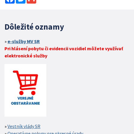
Dôležité oznamy
e-služby MV SR
Pri hlásení pobytu či evidencii vozidiel môžete využívať
elektronické služby
Vestník vlády SR
Operatívne pokyny pre okresné úrady