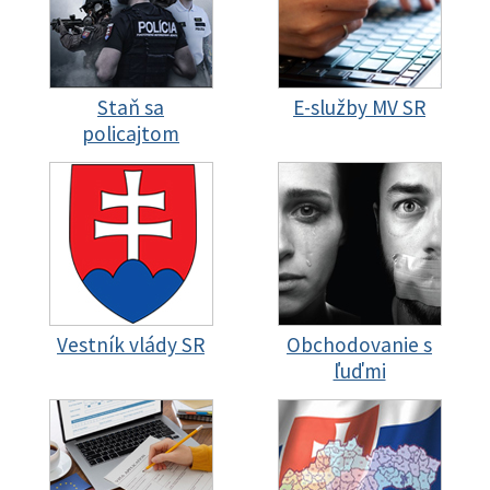
Staň sa
E-služby MV SR
policajtom
Vestník vlády SR
Obchodovanie s
ľuďmi