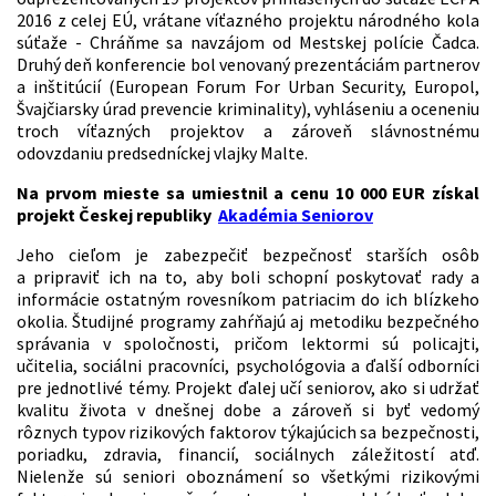
2016 z celej EÚ, vrátane víťazného projektu národného kola
súťaže - Chráňme sa navzájom od Mestskej polície Čadca.
Druhý deň konferencie bol venovaný prezentáciám partnerov
a inštitúcií (European Forum For Urban Security, Europol,
Švajčiarsky úrad prevencie kriminality), vyhláseniu a oceneniu
troch víťazných projektov a zároveň slávnostnému
odovzdaniu predsedníckej vlajky Malte.
Na prvom mieste sa umiestnil a cenu 10 000 EUR získal
projekt Českej republiky
Akadémia Seniorov
Jeho cieľom je zabezpečiť bezpečnosť starších osôb
a pripraviť ich na to, aby boli schopní poskytovať rady a
informácie ostatným rovesníkom patriacim do ich blízkeho
okolia. Študijné programy zahŕňajú aj metodiku bezpečného
správania v spoločnosti, pričom lektormi sú policajti,
učitelia, sociálni pracovníci, psychológovia a ďalší odborníci
pre jednotlivé témy. Projekt ďalej učí seniorov, ako si udržať
kvalitu života v dnešnej dobe a zároveň si byť vedomý
rôznych typov rizikových faktorov týkajúcich sa bezpečnosti,
poriadku, zdravia, financií, sociálnych záležitostí atď.
Nielenže sú seniori oboznámení so všetkými rizikovými