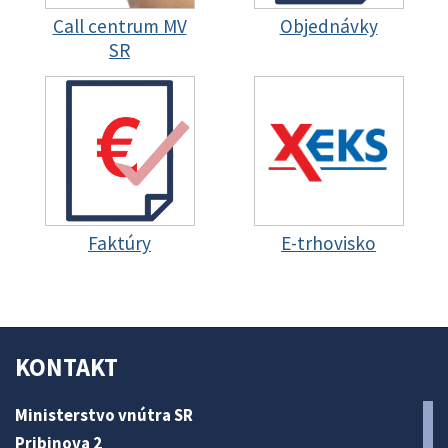
Call centrum MV
Objednávky
SR
Faktúry
E-trhovisko
KONTAKT
Ministerstvo vnútra SR
Pribinova 2