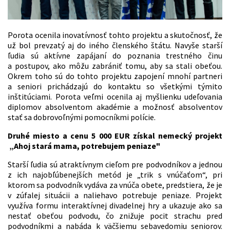
Porota ocenila inovatívnosť tohto projektu a skutočnosť, že
už bol prevzatý aj do iného členského štátu. Navyše starší
ľudia sú aktívne zapájaní do poznania trestného činu
a postupov, ako môžu zabrániť tomu, aby sa stali obeťou.
Okrem toho sú do tohto projektu zapojení mnohí partneri
a seniori prichádzajú do kontaktu so všetkými týmito
inštitúciami. Porota veľmi ocenila aj myšlienku udeľovania
diplomov absolventom akadémie a možnosť absolventov
stať sa dobrovoľnými pomocníkmi polície.
Druhé miesto a cenu 5 000 EUR získal nemecký projekt
„Ahoj stará mama, potrebujem peniaze"
Starší ľudia sú atraktívnym cieľom pre podvodníkov a jednou
z ich najobľúbenejších metód je „trik s vnúčaťom“, pri
ktorom sa podvodník vydáva za vnúča obete, predstiera, že je
v zúfalej situácii a naliehavo potrebuje peniaze. Projekt
využíva formu interaktívnej divadelnej hry a ukazuje ako sa
nestať obeťou podvodu, čo znižuje pocit strachu pred
podvodníkmi a nabáda k väčšiemu sebavedomiu seniorov.