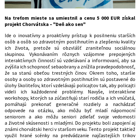
Na treťom mieste sa umiestnil a cenu 5 000 EUR získal
projekt Chorvátska – "Deň ako sen"
Ide o inovatívny a proaktívny prístup k posilneniu starších
osôb a osôb so zdravotným postihnutím a zlepšeniu kvality
ich života, pretože sú obzvlášť zraniteľnou sociálnou
skupinou. Vykonávaním rôznych vzájomne prepojených
interaktívnych činností sú vzdelávaní a informovaní, aby sa
zvýšila ich schopnosť sebaobrany a znížila pravdepodobnosť,
že sa stanú obeťou trestných činov. Okrem toho, staršie
osoby a osoby so zdravotným postihnutím sú postavené do
úlohy školiteľov, ktorí vzdelávajú policajtov tak, aby policajti
videli ich každodenné problémy. Navyše, interaktívne
workshopy, ktorých sa zúčastňujú starí rodičia a ich vnúčatá,
pomáhajú prekonať generačné rozdiely a nachádzať
odpovede na otázku, ako môžu byť mladí nápomocní
seniorom a ako môžu seniori zdieľať svoje vedomosti
a životné skúsenosti s mladými. Do projektu boli zapojení aj
známi chorvátski herci v staršom veku. Tento projekt taktiež
využil hrané scénky na predvádzanie najčastejších trikov