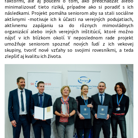
faktormi, ale aj poučení o tom, ako predchádzať alebo
minimalizovať tieto riziká, prípadne ako si poradiť s ich
následkami. Projekt pomáha seniorom aby sa stali sociálne
aktívnymi -motivuje ich k účasti na verejných podujatiach,
aktívnemu zapájaniu sa do rôznych mimovládnych
organizácií alebo iných verejných inštitúcií, ktoré možno
nájsť v ich blízkom okolí. V neposlednom rade projekt
umožňuje seniorom spoznať nových ľudí z ich vekovej
skupiny, tvoriť nové vzťahy so svojimi rovesníkmi, a teda
zlepšiť aj kvalitu ich života.