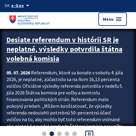
Preskocit na hlavný obsah
arrow_drop_down
SK
e-Gov
menu
Menu
Zastavit automatický posun upútavok
Desiate referendum v histórii SR je
neplatné, výsledky potvrdila štátna
volebná komisia
05. 07. 2026
Referendum, ktoré sa konalo v sobotu 4. júla
2026, je neplatné, zúčastnilo sa na ňom 16,13 percenta
voličov. Oficiálne výsledky referenda potvrdila v nedeľu 5.
júla 2026 Štátna komisia pre voľby a kontrolu
financovania politických strán. Referendum malo
pokojný priebeh. „Môžem konštatovať, že výsledky
referenda nedosiahli potrebnú 50-percentnú účasť
voličov na to, aby mohlo byť toto referendum vnímané
ako platné,“ povedal predseda Štátnej komisie pre voľby
pause_presentation
a kontrolu financovania politických...