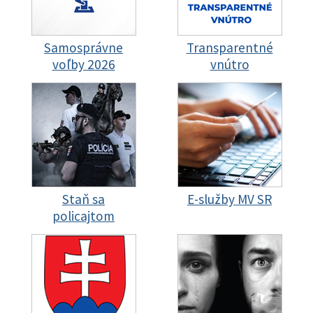
Samosprávne
Transparentné
voľby 2026
vnútro
Staň sa
E-služby MV SR
policajtom