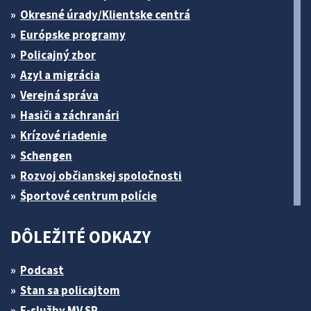
Okresné úrady/Klientske centrá
Európske programy
Policajný zbor
Azyl a migrácia
Verejná správa
Hasiči a záchranári
Krízové riadenie
Schengen
Rozvoj občianskej spoločnosti
Športové centrum polície
DÔLEŽITÉ ODKAZY
Podcast
Stan sa policajtom
E-služby MV SR