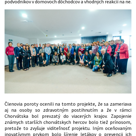
podvodníkov v domovoch dôchodcov a vhodných reakcií na ne.
Členovia poroty ocenili na tomto projekte, že sa zameriava
aj na osoby so zdravotným postihnutím a že v rámci
Chorvátska bol prevzatý do viacerých krajov. Zapojenie
známych starších chorvátskych hercov bolo tiež prínosom,
pretože to zvyšuje viditeľnosť projektu. Iným oceňovaným
inovatívnym prvkom bolo šírenie letákov o prevencii ich