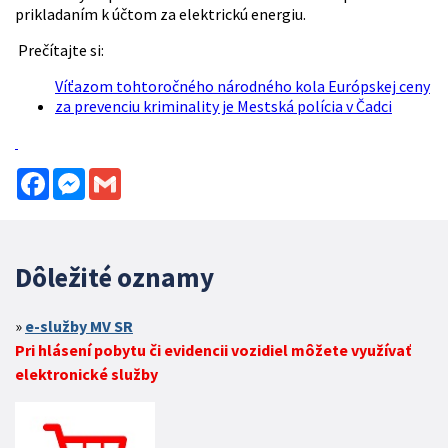
prikladaním k účtom za elektrickú energiu.
Prečítajte si:
Víťazom tohtoročného národného kola Európskej ceny
za prevenciu kriminality je Mestská polícia v Čadci
Facebook
Messenger
Gmail
Dôležité oznamy
e-služby MV SR
Pri hlásení pobytu či evidencii vozidiel môžete využívať
elektronické služby