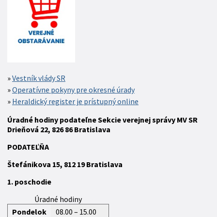
Vestník vlády SR
Operatívne pokyny pre okresné úrady
Heraldický register je prístupný online
Úradné hodiny podateľne Sekcie verejnej správy MV SR
Drieňová 22, 826 86 Bratislava
P
ODATEĽŇA
Štefánikova 15,
812 19
Bratislava
1. poschodie
Úradné hodiny
Pondelok
08.00 – 15.00