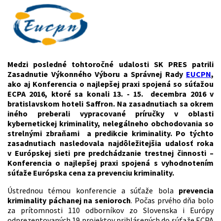
Medzi posledné tohtoročné udalosti SK PRES patrili
Zasadnutie Výkonného Výboru a Správnej Rady
EUCPN
,
ako aj Konferencia o najlepšej praxi spojená so súťažou
ECPA 2016, ktoré sa konali 13. - 15. decembra 2016 v
bratislavskom hoteli Saffron. Na zasadnutiach sa okrem
iného preberali vypracované príručky v oblasti
kybernetickej kriminality, nelegálneho obchodovania so
strelnými zbraňami a predikcie kriminality. Po týchto
zasadnutiach nasledovala najdôležitejšia udalosť roka
v Európskej sieti pre predchádzanie trestnej činnosti –
Konferencia o najlepšej praxi spojená s vyhodnotením
súťaže Európska cena za prevenciu kriminality.
Ústrednou témou konferencie a súťaže bola
prevencia
kriminality páchanej na senioroch
. Počas prvého dňa bolo
za prítomnosti 110 odborníkov zo Slovenska i Európy
odprezentovaných 19 projektov prihlásených do súťaže ECPA