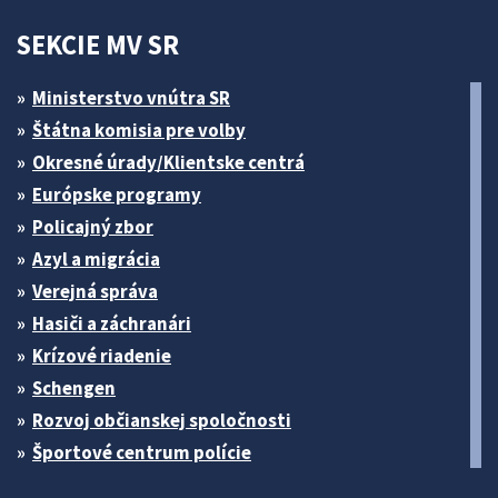
SEKCIE MV SR
Ministerstvo vnútra SR
Štátna komisia pre volby
Okresné úrady/Klientske centrá
Európske programy
Policajný zbor
Azyl a migrácia
Verejná správa
Hasiči a záchranári
Krízové riadenie
Schengen
Rozvoj občianskej spoločnosti
Športové centrum polície