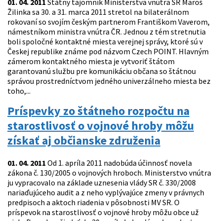
01. 04. 2011
Štátny tajomník Ministerstva vnútra SR Maroš
Žilinka sa 30. a 31. marca 2011 stretol na bilaterálnom
rokovaní so svojím českým partnerom Františkom Vaverom,
námestníkom ministra vnútra ČR. Jednou z tém stretnutia
boli spoločné kontaktné miesta verejnej správy, ktoré sú v
Českej republike známe pod názvom Czech POINT. Hlavným
zámerom kontaktného miesta je vytvoriť štátom
garantovanú službu pre komunikáciu občana so štátnou
správou prostredníctvom jedného univerzálneho miesta bez
toho,...
Príspevky zo štátneho rozpočtu na
starostlivosť o vojnové hroby môžu
získať aj občianske združenia
01. 04. 2011
Od 1. apríla 2011 nadobúda účinnosť novela
zákona č. 130/2005 o vojnových hroboch. Ministerstvo vnútra
ju vypracovalo na základe uznesenia vlády SR č. 330/2008
nariaďujúceho audit a z neho vyplývajúce zmeny v právnych
predpisoch a aktoch riadenia v pôsobnosti MV SR. O
príspevok na starostlivosť o vojnové hroby môžu obce už