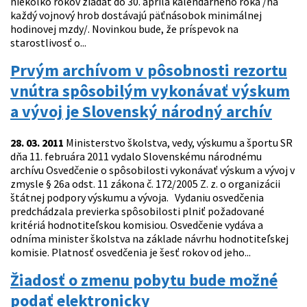
niekoľko rokov žiadať do 30. apríla kalendárneho roka /na
každý vojnový hrob dostávajú päťnásobok minimálnej
hodinovej mzdy/. Novinkou bude, že príspevok na
starostlivosť o...
Prvým archívom v pôsobnosti rezortu
vnútra spôsobilým vykonávať výskum
a vývoj je Slovenský národný archív
28. 03. 2011
Ministerstvo školstva, vedy, výskumu a športu SR
dňa 11. februára 2011 vydalo Slovenskému národnému
archívu Osvedčenie o spôsobilosti vykonávať výskum a vývoj v
zmysle § 26a odst. 11 zákona č. 172/2005 Z. z. o organizácii
štátnej podpory výskumu a vývoja. Vydaniu osvedčenia
predchádzala previerka spôsobilosti plniť požadované
kritériá hodnotiteľskou komisiou. Osvedčenie vydáva a
odníma minister školstva na základe návrhu hodnotiteľskej
komisie. Platnosť osvedčenia je šesť rokov od jeho...
Žiadosť o zmenu pobytu bude možné
podať elektronicky