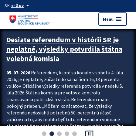
Preskocit na hlavný obsah
arrow_drop_down
SK
e-Gov
menu
Menu
Zastavit automatický posun upútavok
Desiate referendum v histórii SR je
neplatné, výsledky potvrdila štátna
volebná komisia
05. 07. 2026
Referendum, ktoré sa konalo v sobotu 4. júla
2026, je neplatné, zúčastnilo sa na ňom 16,13 percenta
voličov. Oficiálne výsledky referenda potvrdila v nedeľu 5.
júla 2026 Štátna komisia pre voľby a kontrolu
financovania politických strán. Referendum malo
pokojný priebeh. „Môžem konštatovať, že výsledky
referenda nedosiahli potrebnú 50-percentnú účasť
voličov na to, aby mohlo byť toto referendum vnímané
ako platné,“ povedal predseda Štátnej komisie pre voľby
pause_presentation
a kontrolu financovania politických...