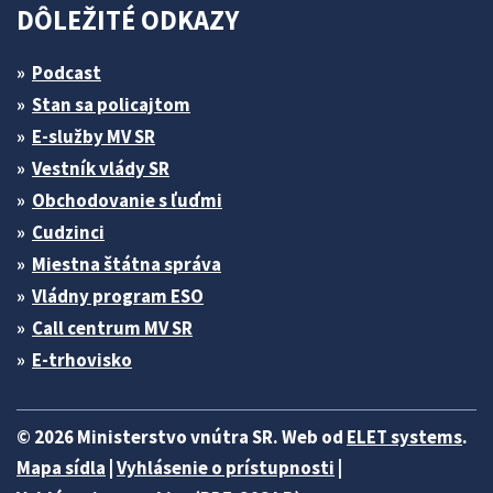
DÔLEŽITÉ ODKAZY
Podcast
Stan sa policajtom
E-služby MV SR
Vestník vlády SR
Obchodovanie s ľuďmi
Cudzinci
Miestna štátna správa
Vládny program ESO
Call centrum MV SR
E-trhovisko
© 2026 Ministerstvo vnútra SR. Web od
ELET systems
.
Mapa sídla
|
Vyhlásenie o prístupnosti
|