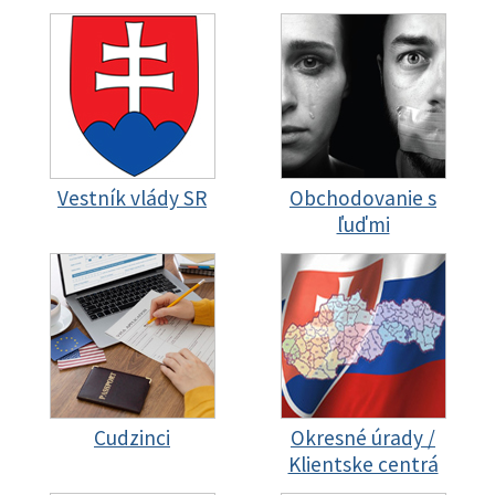
Vestník vlády SR
Obchodovanie s
ľuďmi
Cudzinci
Okresné úrady /
Klientske centrá