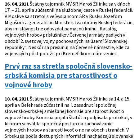
26. 04. 2011
Štátny tajomník MV SR Maroš Žilinka sa v dňoch
17. – 21. apríla zúčastnil na služobnej ceste v Ruskej federácii.
V Moskve sa stretol s veľvyslancom SR v Rusku Jozefom
Migašom a generalitou Ministerstva obrany Ruskej federácie,
aby im slávnostne odovzdal pamätnú knihu „Katalóg
vojnových hrobov príslušníkov Červenej armády padlých v
období 2. svetovej vojny pochovaných na území Slovenskej
republiky“. Neskôr sa presunul na Červené námestie, kde za
vojenských pôct položil pri Kremeľskom múre veniec...
Prvý raz sa stretla spoločná slovensko-
srbská komisia pre starostlivosť o
vojnové hroby
18. 04. 2011
Štátny tajomník MV SR Maroš Žilinka sa 14. a 15.
apríla v Belehrade zúčastnil na I. zasadnutí spoločnej
slovensko-srbskej zmiešanej komisie pre starostlivosť o
vojnové hroby. Komisia prijala štatút a podpísala protokol, v
ktorom schválila spoločný postup na zachovávanie
vojnových hrobov a starostlivosť o ne na oboch stranách. V
Srbsku sa podľa dostupných informácií nachádzajú slovenské