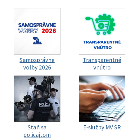
Samosprávne
Transparentné
voľby 2026
vnútro
Staň sa
E-služby MV SR
policajtom