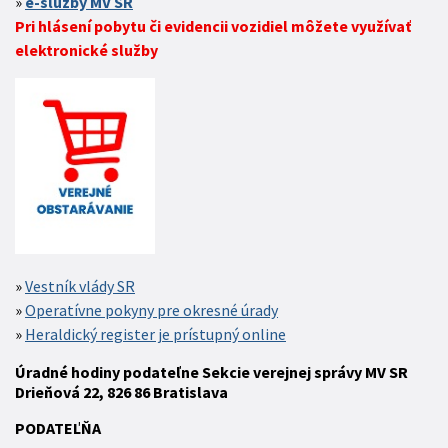
e-služby MV SR
Pri hlásení pobytu či evidencii vozidiel môžete využívať
elektronické služby
Vestník vlády SR
Operatívne pokyny pre okresné úrady
Heraldický register je prístupný online
Úradné hodiny podateľne Sekcie verejnej správy MV SR
Drieňová 22, 826 86 Bratislava
P
ODATEĽŇA