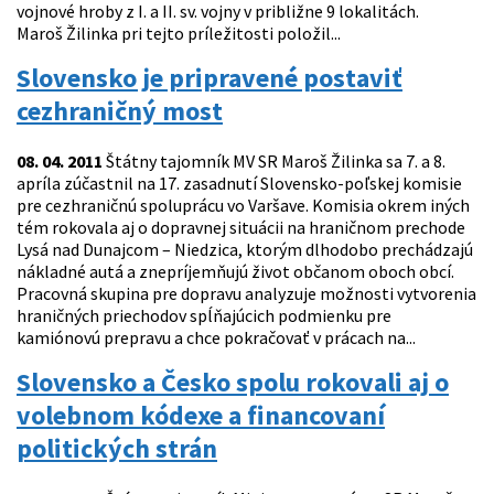
vojnové hroby z I. a II. sv. vojny v približne 9 lokalitách.
Maroš Žilinka pri tejto príležitosti položil...
Slovensko je pripravené postaviť
cezhraničný most
08. 04. 2011
Štátny tajomník MV SR Maroš Žilinka sa 7. a 8.
apríla zúčastnil na 17. zasadnutí Slovensko-poľskej komisie
pre cezhraničnú spoluprácu vo Varšave. Komisia okrem iných
tém rokovala aj o dopravnej situácii na hraničnom prechode
Lysá nad Dunajcom – Niedzica, ktorým dlhodobo prechádzajú
nákladné autá a znepríjemňujú život občanom oboch obcí.
Pracovná skupina pre dopravu analyzuje možnosti vytvorenia
hraničných priechodov spĺňajúcich podmienku pre
kamiónovú prepravu a chce pokračovať v prácach na...
Slovensko a Česko spolu rokovali aj o
volebnom kódexe a financovaní
politických strán