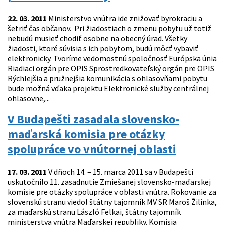
22. 03. 2011
Ministerstvo vnútra ide znižovať byrokraciu a
šetriť čas občanov. Pri žiadostiach o zmenu pobytu už totiž
nebudú musieť chodiť osobne na obecný úrad. Všetky
žiadosti, ktoré súvisia s ich pobytom, budú môcť vybaviť
elektronicky. Tvoríme vedomostnú spoločnosť Európska únia
Riadiaci orgán pre OPIS Sprostredkovateľský orgán pre OPIS
Rýchlejšia a pružnejšia komunikácia s ohlasovňami pobytu
bude možná vďaka projektu Elektronické služby centrálnej
ohlasovne,...
V Budapešti zasadala slovensko-
maďarská komisia pre otázky
spolupráce vo vnútornej oblasti
17. 03. 2011
V dňoch 14. – 15. marca 2011 sa v Budapešti
uskutočnilo 11. zasadnutie Zmiešanej slovensko-maďarskej
komisie pre otázky spolupráce v oblasti vnútra. Rokovanie za
slovenskú stranu viedol štátny tajomník MV SR Maroš Žilinka,
za maďarskú stranu László Felkai, štátny tajomník
ministerstva vnútra Maďarskej republiky. Komisia