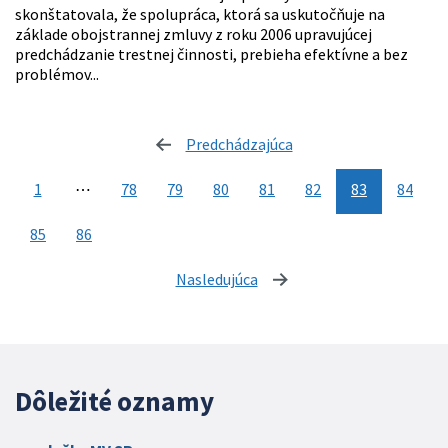
skonštatovala, že spolupráca, ktorá sa uskutočňuje na
základe obojstrannej zmluvy z roku 2006 upravujúcej
predchádzanie trestnej činnosti, prebieha efektívne a bez
problémov...
Predchádzajúca
stránka
1
⋯
78
79
80
81
82
83
84
85
86
Nasledujúca
stránka
Dôležité oznamy