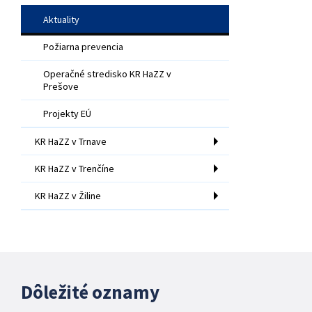
Aktuality
Požiarna prevencia
Operačné stredisko KR HaZZ v
Prešove
Projekty EÚ
KR HaZZ v Trnave
KR HaZZ v Trenčíne
KR HaZZ v Žiline
Dôležité oznamy