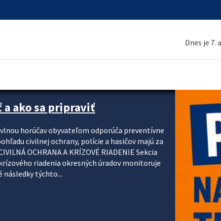
Dnes je 7.
 a ako sa pripraviť
u vlnou horúčav obyvateľom odporúča preventívne
ohľadu civilnej ochrany, polície a hasičov majú za
ody. CIVILNÁ OCHRANA A KRÍZOVÉ RIADENIE Sekcia
krízového riadenia okresných úradov monitoruje
 následky týchto...