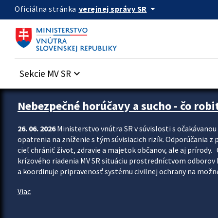
Preskocit na hlavný obsah
arrow_drop_down
verejnej správy SR
Oficiálna stránka
Sekcie MV SR
keyboard_arrow_down
Zastavit automatický posun upútavok
Nebezpečné horúčavy a sucho - čo robiť
26. 06. 2026
Ministerstvo vnútra SR v súvislosti s očakávano
opatrenia na zníženie s tým súvisiacich rizík. Odporúčania z p
cieľ chrániť život, zdravie a majetok občanov, ale aj prír
krízového riadenia MV SR situáciu prostredníctvom odborov 
a koordinuje pripravenosť systému civilnej ochrany na možné
Viac