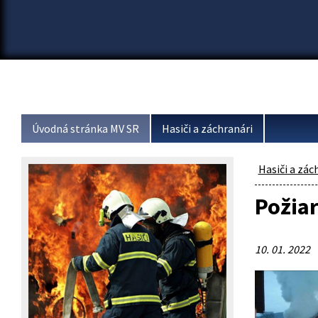
Úvodná stránka MV SR
Hasiči a záchranári
Hasiči a zác
Požiar
10. 01. 2022