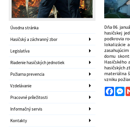
Dňa 06. janu
Úvodna stránka
hasičskej je
podkrovia ro
Hasičský a záchranný zbor
lokalizácie 
zasahujúcim 
Legislatíva
domu skontr
Hasičského a
Riadenie hasičských jednotiek
hasičských z
materiálna š
Požiarna prevencia
vzniku požia
Vzdelávanie
Facebo
Me
Pracovné príležitosti
Informačný servis
Kontakty