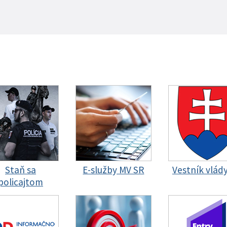
Staň sa
E-služby MV SR
Vestník vlád
policajtom