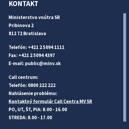
KONTAKT
Ministerstvo vnútra SR
Pribinova 2
812 72 Bratislava
Telefón: +421 2 5094 1111
Fax: +421 2 5094 4397
E-mail:
public@minv
.sk
Call centrum:
Telefón: 0800 222 222
Nahlásenie problému:
Kontaktný formulár Call Centra MV SR
PO, UT, ŠT, PIA: 8.00 - 16.00
STREDA: 8.00 - 17.00