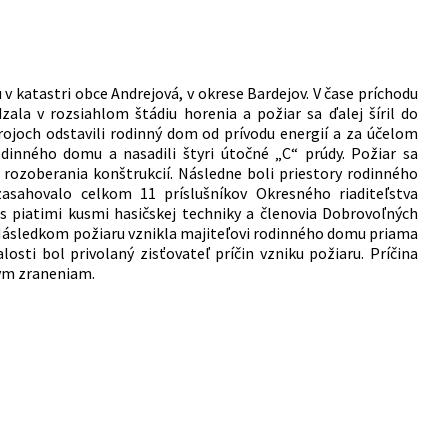
v katastri obce Andrejová, v okrese Bardejov. V čase príchodu
ala v rozsiahlom štádiu horenia a požiar sa ďalej šíril do
ojoch odstavili rodinný dom od prívodu energií a za účelom
rodinného domu a nasadili štyri útočné „C“ prúdy. Požiar sa
 rozoberania konštrukcií. Následne boli priestory rodinného
sahovalo celkom 11 príslušníkov Okresného riaditeľstva
s piatimi kusmi hasičskej techniky a členovia Dobrovoľných
 Následkom požiaru vznikla majiteľovi rodinného domu priama
sti bol privolaný zisťovateľ príčin vzniku požiaru. Príčina
nym zraneniam.