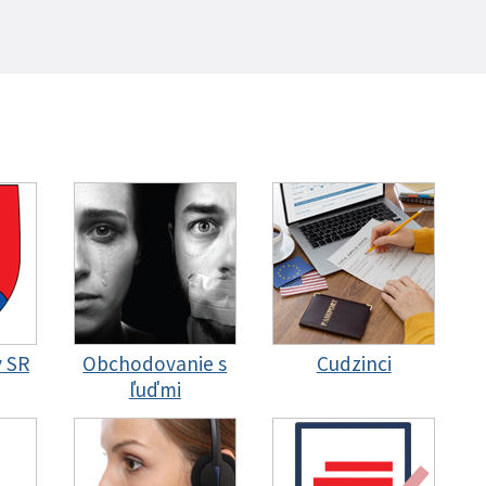
y SR
Obchodovanie s
Cudzinci
ľuďmi