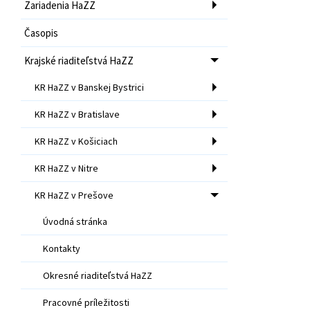
Zariadenia HaZZ
Časopis
Krajské riaditeľstvá HaZZ
KR HaZZ v Banskej Bystrici
KR HaZZ v Bratislave
KR HaZZ v Košiciach
KR HaZZ v Nitre
KR HaZZ v Prešove
Úvodná stránka
Kontakty
Okresné riaditeľstvá HaZZ
Pracovné príležitosti