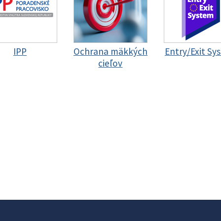
IPP
Ochrana mäkkých
Entry/Exit Sy
cieľov