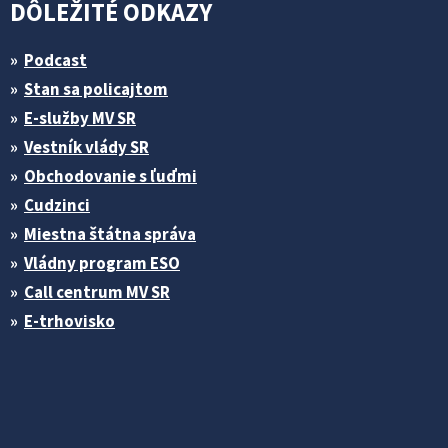
DÔLEŽITÉ ODKAZY
Podcast
Stan sa policajtom
E-služby MV SR
Vestník vlády SR
Obchodovanie s ľuďmi
Cudzinci
Miestna štátna správa
Vládny program ESO
Call centrum MV SR
E-trhovisko