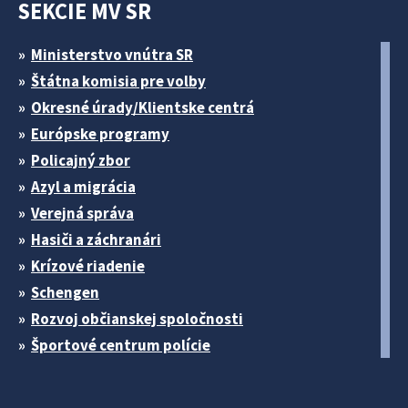
SEKCIE MV SR
Ministerstvo vnútra SR
Štátna komisia pre volby
Okresné úrady/Klientske centrá
Európske programy
Policajný zbor
Azyl a migrácia
Verejná správa
Hasiči a záchranári
Krízové riadenie
Schengen
Rozvoj občianskej spoločnosti
Športové centrum polície