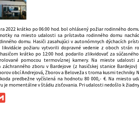
ára 2022 krátko po 06:00 hod. bol ohlásený požiar rodinného domu 
dnotky na miesto udalosti sa prístavba rodinného domu nachádz
dinného domu. Hasiči zasahujúci v autonómnych dýchacích prístr
a likvidácie požiaru vytvorili dopravné vedenie z oboch strán 
hasičom krátko po 12:00 hod. podarilo zlikvidovať za súčasného
olované pomocou termovíznej kamery. Na mieste udalosti za
 záchranného zboru v Bardejove (z hasičskej stanice Bardejov) 
borov obcí Andrejová, Zborov a Beloveža s troma kusmi techniky.
koda predbežne vyčíslená na hodnotu 80 000,- €. Na miesto udalo
ru je momentálne v štádiu zisťovania. Pri udalosti nedošlo k žiad
ok
ssenger
Gmail