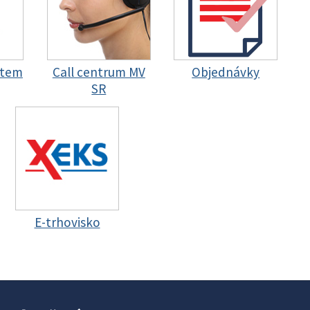
stem
Call centrum MV
Objednávky
SR
E-trhovisko