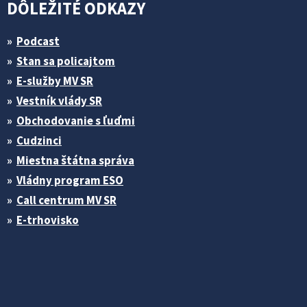
DÔLEŽITÉ ODKAZY
Podcast
Stan sa policajtom
E-služby MV SR
Vestník vlády SR
Obchodovanie s ľuďmi
Cudzinci
Miestna štátna správa
Vládny program ESO
Call centrum MV SR
E-trhovisko