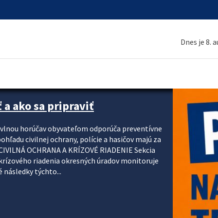
Dnes je 8. 
 a ako sa pripraviť
u vlnou horúčav obyvateľom odporúča preventívne
ohľadu civilnej ochrany, polície a hasičov majú za
ody. CIVILNÁ OCHRANA A KRÍZOVÉ RIADENIE Sekcia
krízového riadenia okresných úradov monitoruje
 následky týchto...