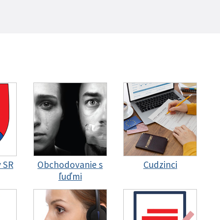
y SR
Obchodovanie s
Cudzinci
ľuďmi