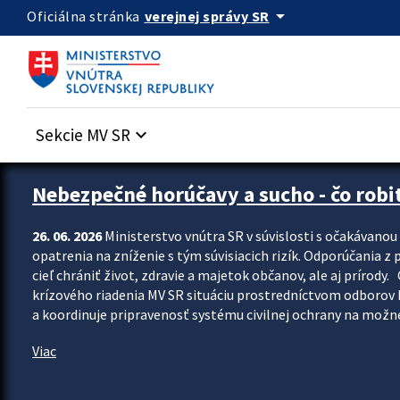
Preskocit na hlavný obsah
arrow_drop_down
verejnej správy SR
Oficiálna stránka
Sekcie MV SR
keyboard_arrow_down
Zastavit automatický posun upútavok
Nebezpečné horúčavy a sucho - čo robiť
26. 06. 2026
Ministerstvo vnútra SR v súvislosti s očakávano
opatrenia na zníženie s tým súvisiacich rizík. Odporúčania z p
cieľ chrániť život, zdravie a majetok občanov, ale aj prír
krízového riadenia MV SR situáciu prostredníctvom odborov 
a koordinuje pripravenosť systému civilnej ochrany na možné
Viac