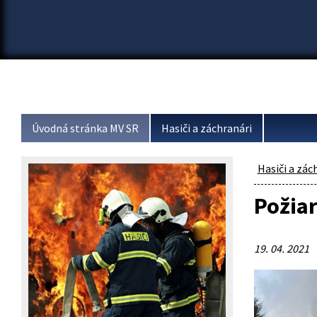
Úvodná stránka MV SR
Hasiči a záchranári
Hasiči a zác
Požiar
19. 04. 2021