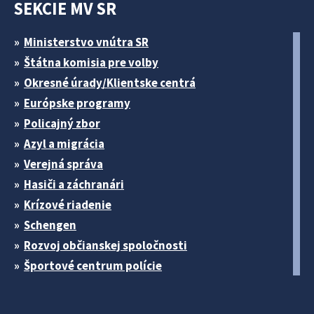
SEKCIE MV SR
Ministerstvo vnútra SR
Štátna komisia pre volby
Okresné úrady/Klientske centrá
Európske programy
Policajný zbor
Azyl a migrácia
Verejná správa
Hasiči a záchranári
Krízové riadenie
Schengen
Rozvoj občianskej spoločnosti
Športové centrum polície