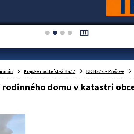
pause_presentation
hranári
Krajské riaditeľstvá HaZZ
KR HaZZ v Prešove
 rodinného domu v katastri obce