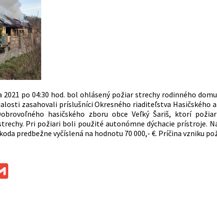
a 2021 po 04:30 hod. bol ohlásený požiar strechy rodinného domu na
alosti zasahovali príslušníci Okresného riaditeľstva Hasičského a
Dobrovoľného hasičského zboru obce Veľký Šariš, ktorí požia
strechy. Pri požiari boli použité autonómne dýchacie prístroje.
koda predbežne vyčíslená na hodnotu 70 000,- €. Príčina vzniku po
ok
ssenger
Gmail