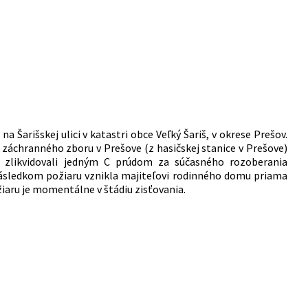
 Šarišskej ulici v katastri obce Veľký Šariš, v okrese Prešov.
 záchranného zboru v Prešove (z hasičskej stanice v Prešove)
r zlikvidovali jedným C prúdom za súčasného rozoberania
 Následkom požiaru vznikla majiteľovi rodinného domu priama
žiaru je momentálne v štádiu zisťovania.