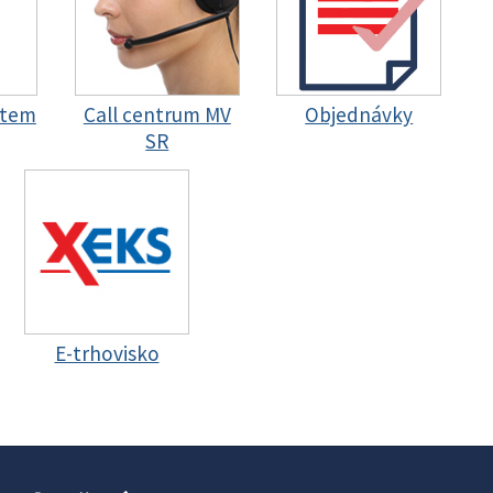
stem
Call centrum MV
Objednávky
SR
E-trhovisko