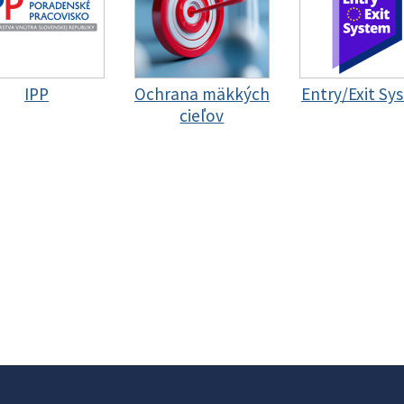
IPP
Ochrana mäkkých
Entry/Exit Sy
cieľov