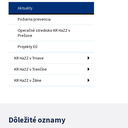
Aktuality
Požiarna prevencia
Operačné stredisko KR HaZZ v
Prešove
Projekty EÚ
KR HaZZ v Trnave
KR HaZZ v Trenčíne
KR HaZZ v Žiline
Dôležité oznamy