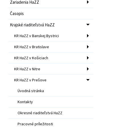
Zariadenia HaZZ
Časopis
Krajské riaditeľstvá HaZZ
KR HaZZ v Banskej Bystrici
KR HaZZ v Bratislave
KR HaZZ v Košiciach
KR HaZZ v Nitre
KR HaZZ v Prešove
Úvodná stránka
Kontakty
Okresné riaditeľstvá HaZZ
Pracovné príležitosti