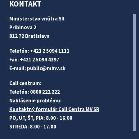
KONTAKT
Ministerstvo vnútra SR
Pribinova 2
812 72 Bratislava
Telefón: +421 2 5094 1111
Fax: +421 2 5094 4397
E-mail:
public@minv
.sk
Call centrum:
Telefón: 0800 222 222
Nahlásenie problému:
Kontaktný formulár Call Centra MV SR
PO, UT, ŠT, PIA: 8.00 - 16.00
STREDA: 8.00 - 17.00