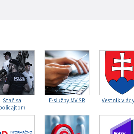
Staň sa
E-služby MV SR
Vestník vlád
policajtom