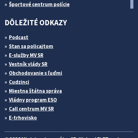
Športové centrum polície
DÔLEŽITÉ ODKAZY
Podcast
Stan sa policajtom
E-služby MV SR
Vestník vlády SR
Obchodovanie s ľuďmi
Cudzinci
Miestna štátna správa
Vládny program ESO
Call centrum MV SR
E-trhovisko