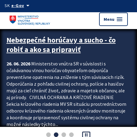
Preskocit na hlavný obsah
arrow_drop_down
SK
e-Gov
menu
Menu
Zastavit automatický posun upútavok
Nebezpečné horúčavy a sucho - čo
robiť a ako sa pripraviť
26. 06. 2026
Ministerstvo vnútra SR v súvislosti s
očakávanou vlnou horúčav obyvateľom odporúča
preventívne opatrenia na zníženie s tým súvisiacich rizík.
Odporúčania z pohľadu civilnej ochrany, polície a hasičov
majú za cieľ chrániť život, zdravie a majetok občanov, ale
aj prírody. CIVILNÁ OCHRANA A KRÍZOVÉ RIADENIE
Sekcia krízového riadenia MV SR situáciu prostredníctvom
odborov krízového riadenia okresných úradov monitoruje
a koordinuje pripravenosť systému civilnej ochrany na
možné následky týchto...
pause_presentation
Viac