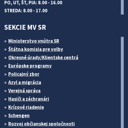
PO, UT, ŠT, PIA: 8.00 - 16.00
STREDA: 8.00 - 17.00
SEKCIE MV SR
Ministerstvo vnútra SR
Štátna komisia pre volby
Okresné úrady/Klientske centrá
Európske programy
Policajný zbor
Azyl a migrácia
Verejná správa
Hasiči a záchranári
Krízové riadenie
Schengen
Rozvoj občianskej spoločnosti