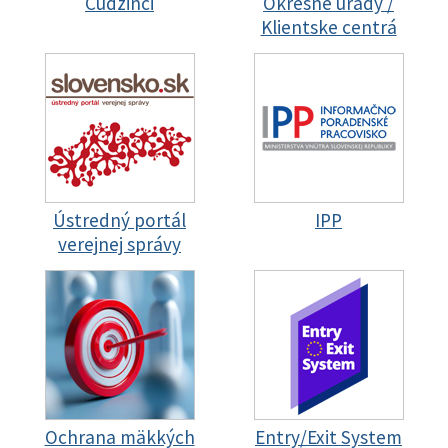
Cudzinci
Okresné úrady /
Klientske centrá
Ústredný portál
IPP
verejnej správy
Ochrana mäkkých
Entry/Exit System