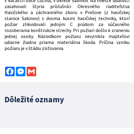
v katastri obce Ľutina, v okrese Sabinov. Na mieste udalosti
zasahovali štyria príslušníci Okresného riaditeľstva
Hasičského a záchranného zboru v Prešove (z hasičskej
stanice Sabinov) s dvoma kusmi hasičskej techniky, ktorí
požiar zlikvidovali jedným C prúdom za súčasného
rozoberania konštrukcie strechy. Pri požiari došlo k zraneniu
jednej osoby. Následkom požiaru nevznikla majiteľovi
udiarne žiadna priama materiálna škoda. Príčina vzniku
požiaru je v štádiu zisťovania.
Facebook
Messenger
Gmail
Dôležité oznamy