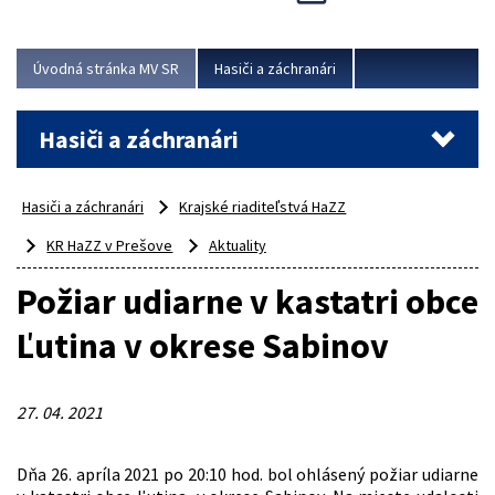
Úvodná stránka MV SR
Hasiči a záchranári
Hasiči a záchranári
Hasiči a záchranári
Krajské riaditeľstvá HaZZ
KR HaZZ v Prešove
Aktuality
Požiar udiarne v kastatri obce
Ľutina v okrese Sabinov
27. 04. 2021
Dňa 26. apríla 2021 po 20:10 hod. bol ohlásený požiar udiarne