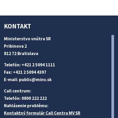
KONTAKT
Ministerstvo vnútra SR
Pribinova 2
812 72 Bratislava
Telefón: +421 2 5094 1111
Fax: +421 2 5094 4397
E-mail:
public@minv
.sk
Call centrum:
Telefón: 0800 222 222
Nahlásenie problému:
Kontaktný formulár Call Centra MV SR